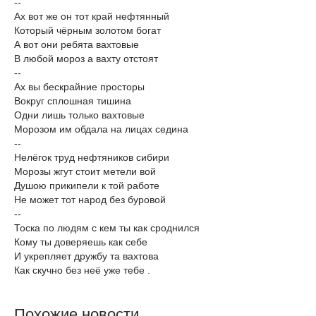
--
Ах вот же он тот край нефтянный
Который чёрным золотом богат
А вот они ребята вахтовые
В любой мороз а вахту отстоят
--
Ах вы бескрайние просторы
Вокруг сплошная тишина
Одни лишь только вахтовые
Морозом им обдала на лицах седина
--
Нелёгок труд нефтяников сибири
Морозы жгут стоит метели вой
Душою прикипели к той работе
Не может тот народ без буровой
--
Тоска по людям с кем ты как сроднился
Кому ты доверяешь как себе
И укрепляет дружбу та вахтова
Как скучно без неё уже тебе .
Похожие новости