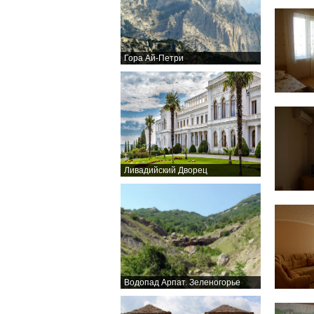
Гора Ай-Петри
Ливадийский Дворец
Водопад Арпат. Зеленогорье