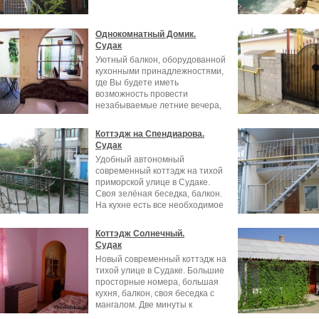
Однокомнатный Домик.
Судак
Уютный балкон, оборудованной
кухонными принадлежностями,
где Вы будете иметь
возможность провести
незабываемые летние вечера,
поужинав на свежем
Коттэдж на Спендиарова.
Судак
Удобный автономный
современный коттэдж на тихой
приморской улице в Судаке.
Своя зелёная беседка, балкон.
На кухне есть все необходимое
для
Коттэдж Солнечный.
Судак
Новый современный коттэдж на
тихой улице в Судаке. Большие
просторные номера, большая
кухня, балкон, своя беседка с
мангалом. Две минуты к