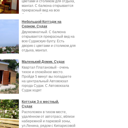
цветами и столиком для отдыха,
мангал. С балкона открывается
прекрасный вид на всю
Судакскую бухту.
Небольшой Коттэдж на
Серном. Судак
Двухкомнатный. С балкона
открывается прекрасный вид на
всю Судакскую бухту. Есть
дворик с цветами и столиком для
отдыха, мангал.
Маленький Домик. Судак
Квартал Платановый - очень
тихое и спокойное место.
Пройдя 5 минут вы попадаете
на центральный Автовокзал
города Судак. С Автовокзала
Судак ходят
Коттэдж 3-х местный.
Судак
Расположен в тихом месте,
удалённом от автотрасс, вблизи
набережной и парковой зоны,
ул.Ленина, рядом с Кипарисовой