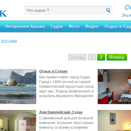
Интересное Крыма
Судак
Фото
Видео
Отдых в Суд
»
Коттэджи
Назад
1
2
Вперед
Отдых в Судаке
Вас приветствует город Судак.
Город с 1808 летней историей.
Климатический курортный город
ждет вас. Родина Шампанского и
колыбель Крымского Виноделия.
Дом Европейский. Судак
Современный дом для большой
компании. Большие просторные
комнаты со всеми условиями.