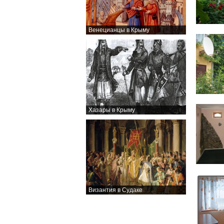
Венецианцы в Крыму
Хазары в Крыму
Византия в Судаке