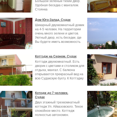
Большой зелёный тихий двор.
Удобная беседка с мангалом.
Стоянка
Дом Юго-Запад. Судак
Шикарный двухкомнатный домик
на 4-5 человек. На территории
очень много зелени и цветов.
Уютный двор, есть беседки, где
Вы будете иметь возможность
Коттэдж на Серном. Судак
Коттэдж двухкомнатный. Есть
дворик с цветами и столиком для
отдыха, мангал. С балкона
открывается прекрасный вид на
всю Судакскую бухту. К Коттэджу
Котедж до 7 человек.
Судак
Двух этажный трехкомнатный
коттедж Ул. Айвазовского. Тихое
спокойное место. Коттедж
полностью автономен.