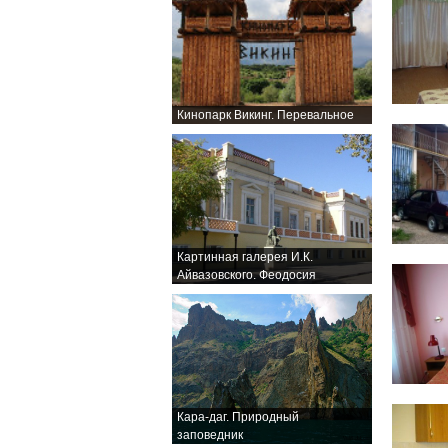
Кинопарк Викинг. Перевальное
Картинная галерея И.К.
Айвазовского. Феодосия
Кара-даг. Природный
заповедник