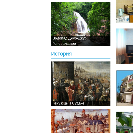
Водопад Джур-Джур.
Генеральское
История
Генуэзцы в Судаке