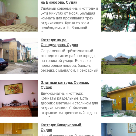
на Бирюзова. Судак
Удобный современный коттэдж в
5-ти минутах от моря. Большая
комната для проживания трёх
отдыхающих. Кухня со всем
необходимым. Небольшой
балкон со
Коттедж на ул.
Спендиарова. Судак
Современный трёхкомнатный
коттэдж в тихом районе города,
на тенистой улице. Большие
просторные номера, балкон,
беседка с мангалом. Прекрасный
вид со
Элитный коттэдж Серный.
Судак
Двухкомнатный коттедж.
Комнаты раздельные. Есть
дворик с цветами и столиком для
отдыха, мангал. С балкона
открывается прекрасный вид на
всю Судакскую
Коттэдж Кипарисовый.
Судак