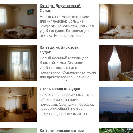
Коттэдж Двухэтажный.
Судак
Новый современный коттэдж
для 4-7 человек. Большие
комфортные комнаты, большая
удобная кухня. Балкончик для
отдыха. Большая зелёная
беседка с
Коттэдж на Бирюзова.
Судак
Новый большой коттэдж для
большой семьи. Большие
удобные комнаты для
проживания. Современная кухня
для приготовления. Балкон с
видом на горы Судака.
Отель Голицын. Судак
Небольшой современный отель
с большими хорошими
номерами. Своя кухня, беседка.
Тихий спокойный и очень
зелёный двор. Очень уютно.
Коттэдж однокомнатный