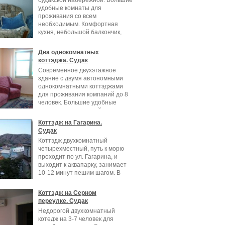
судакской набережной. Большие
удобные комнаты для
проживания со всем
необходимым. Комфортная
кухня, небольшой балкончик,
Два однокомнатных
коттэджа. Судак
Современное двухэтажное
здание с двумя автономными
однокомнатными коттэджами
для проживания компаний до 8
человек. Большие удобные
комнаты повышенной
Коттэдж на Гагарина.
Судак
Коттэдж двухкомнатный
четырехместный, путь к морю
проходит по ул. Гагарина, и
выходит к аквапарку, занимает
10-12 минут пешим шагом. В
коттэдже: две
Коттэдж на Серном
переулке. Судак
Недорогой двухкомнатный
котедж на 3-7 человек для