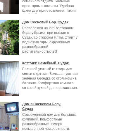
семейного отдыха. Большие
просторные комнаты. Удобная
кухня для приготовления. Тихий
зелёный
Дом Сосновый Бор. Судак
Расположен на юго-восточном
берегу Крыма, при въезде в
Судак, со стороны Ялты. Стоит у
подножия горы, окружённым
разнообразной
растительностью в 3
Коттэдж Семейный. Судак
Большой уютный коттэдж для
семьи с детьми. Большая уютная
зелёная беседка со столиком на
балконе. Комфортная комната
со своей кухней для проживания.
Дом в Сосновом Бору.
Судак
Современный дом для больших
компаний. Комфортные
разнообразные номера
повышенной комфортности.