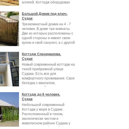
аллеей. Коттедж оборудован
Большой Домик под ключ.
Судак
Трехкомнатный домик на 4 - 7
человек. В доме три комнаты.
Две из которых расположены с
одной стороны и имеют свою
кухню и свой санузел, а с другой
Коттэдж Спендиарова.
Судак
Новый современный коттэдж на
тихой прибрежной улице
Судака. Есть все для
комфортного проживания. Своя
беседка с мангалом,
автостоянка. Большие
Коттэдж до 6 человек.
Судак
Небольшой современный
Коттэдж у моря в Судаке.
Расположенный в тихом,
экологически чистом и
живописном районе Судака у
подножья горы Алчак-Кая, где