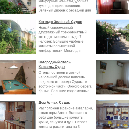
комфорные комнаты, удобная
кухня для приготовления.
Зелёный дворик с беседкой для
отдыха,
Коттэдж Зелёный. Судак
Новый современный
двухэтажный трёхкомнатный
коттедж вместимость до 7
человек. Большие удобные
комнаты повышенной
комфортности. Место для
коттэджа
Загородный отель
Капсель. Судак
Отель построен в уютной
небольшой долине Капсель
недалеко от города Судака, в
восточной части Южного берега
Крыма. Большие современные
разнообразные
Дом Алчак. Судак
Расположен в районе аквапарка,
около горы Алчак. Вмещает в
себя две большие комнаты,
кухню, санузел и душ. Первая
комната рассчитана на 3 -