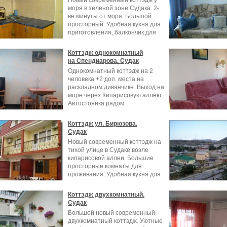
Новый современный коттэдж у
моря в зеленой зоне Судака. 2-
ве минуты от моря. Большой
просторный. Удобная кухня для
приготовления, балкончик для
Коттэдж однокомнатный
на Спендиарова. Судак
Однокомнатный коттэдж на 2
человека +2 доп. места на
раскладном диванчике. Выход на
море через Кипарисовую аллею.
Автостоянка рядом.
Коттэдж ул. Бирюзова.
Судак
Новый современный коттэдж на
тихой улице в Судаке возле
кипарисовой аллеи. Большие
просторные комнаты для
проживания. Удобная кухня для
Коттэдж двухкомнатный.
Судак
Большой новый современный
двухкомнатный коттэдж. Уютные