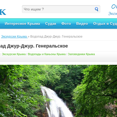
Интересное Крыма
Судак
Фото
Видео
Отдых в Суд
»
Экскурсии Крыма
» Водопад Джур-Джур. Генеральское
ад Джур-Джур. Генеральское
я:
Экскурсии Крыма
/
Водопады и Каньоны Крыма
/
Заповедники Крыма