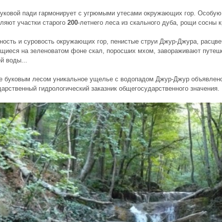
уковой пади гармонирует с угрюмыми утесами окружающих гор. Особую 
ляют участки старого
200
-летнего леса из скального дуба, рощи сосны 
ность и суровость окружающих гор, пенистые струи Джур-Джура, расцв
иеся на зеленоватом фоне скал, поросших мхом, завораживают путеше
 воды...
е буковым лесом уникальное ущелье с водопадом Джур-Джур объявлен
дарственный гидрологический заказник общегосударственного значения.