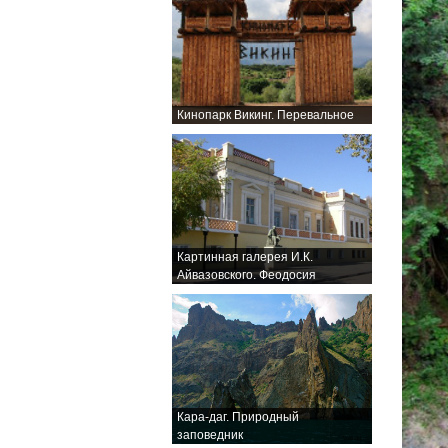
Кинопарк Викинг. Перевальное
Картинная галерея И.К.
Айвазовского. Феодосия
Кара-даг. Природный
заповедник