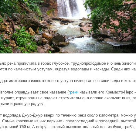
ьях река пропилила в горах глубокое, труднопроходимое и очень живоп
тся по каменистым уступам, образуя водопады и каскады. Среди них н
дцатиметрового известнякового уступа низвергает он свои воды в котло
вполне оправдывает свое название (
греки
называли его Кремасто-Неро - 
 журчит, струи воды не падают стремительно, а словно скользят вниз, р
пыли играющую радугу.
т водопада Джур-Джур вверх по течению реки около километра, можно 
. Самые красивые из них верхние - предпоследний и последний, высото
ур длиной
750
м. А вокруг - старый высокоствольный лес из бука, граба,