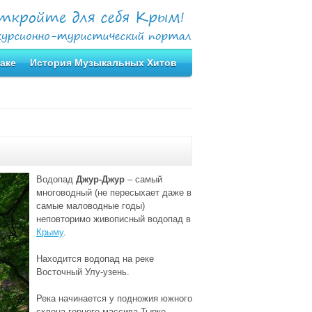
аке
История Музыкальных Хитов
Водопад
Джур-Джур
– самый
многоводный (не пересыхает даже в
самые маловодные годы)
неповторимо живописный водопад в
Крыму
.
Находится водопад на реке
Восточный Улу-узень.
Река начинается у подножия южного
склона горного массива Тырке,