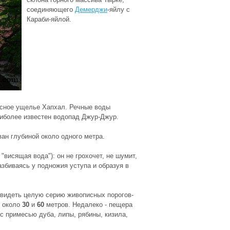
соединяющего
Демерджи
-яйлу с
Караби-яйлой.
исное ущелье Хапхал. Речные воды
аиболее известен водопад Джур-Джур.
ван глубиной около одного метра.
"висящая вода"): он не грохочет, не шумит,
азбиваясь у подножия уступа и образуя в
увидеть целую серию живописных порогов-
й около
30
и
60
метров. Недалеко - пещера
 с примесью дуба, липы, рябины, кизила,