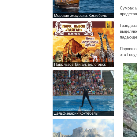
Сумрак б
представ
Морские экскурсии. Коктебель
Грандиоз
выделяющ
падающей
Поросше
это Госу
Парк львов Тайган. Белогорск
Дельфинарий Коктебель