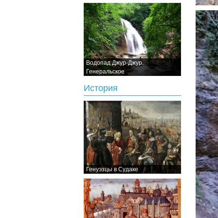
Водопад Джур-Джур.
Генеральское
История
Генуэзцы в Судаке