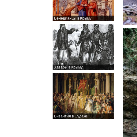
Венецианцы в Крыму
Хазары в Крыму
Византия в Судаке