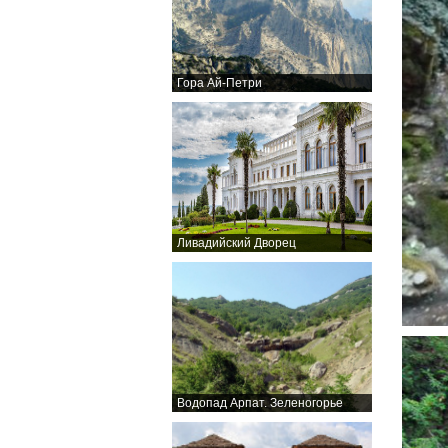
Гора Ай-Петри
Ливадийский Дворец
Водопад Арпат. Зеленогорье