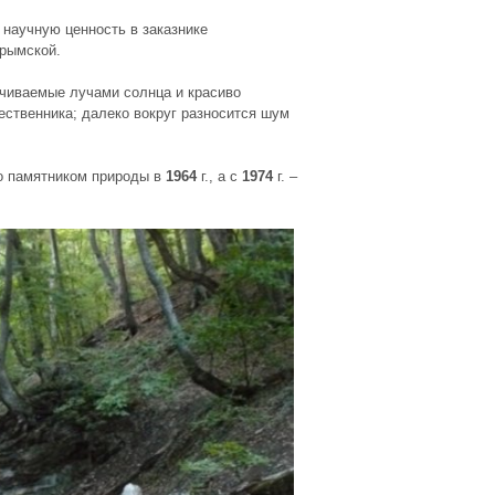
научную ценность в заказнике
крымской.
ечиваемые лучами солнца и красиво
ственника; далеко вокруг разносится шум
о памятником природы в
1964
г., а с
1974
г. –