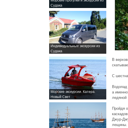
Морские прогулки и экскурсии из
Судака
Индивидуальные экскурсии из
Судака
В верхов
скатываю
С шестна
Водопад 
Морские экскурсии. Катера.
а именно
Новый Свет
ледяной 
Пройдя о
каскадов
Джур-Дж
лещины.