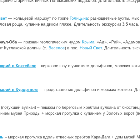
ещение старинных винных Потемкинских подвалов. Длительность экску
вет
— кольцевой маршрут по тропе
Голицына
: разноцветные бухты, мыс
овая роща, купание на диком пляже. Длительность экскурсии
3.5
часа.
раул-Оба
— признан геологическим чудом
Крыма
: «Ад», «Рай», «Адамов
т Кутлакской долины (с.
Веселое
) в пос.
Новый Свет
. Длительность эк
арий в Коктебеле
– цирковое шоу с участием дельфинов, морских котик
арий в Курортном
— представление дельфинов и морских котиков. Дл
(потухший вулкан)
– пешком по береговым хребтам вулкана от биостанц
нием музея Природы + морская прогулка с купанием у Золотых ворот (п
ль
– морская прогулка вдоль отвесных хребтов Кара-Дага + дом музей М