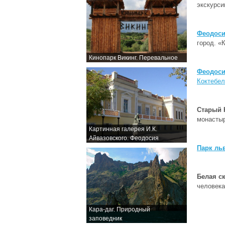
экскурс
Феодос
город. «
Кинопарк Викинг. Перевальное
Феодос
Коктебел
Старый 
монасты
Картинная галерея И.К.
Айвазовского. Феодосия
Парк ль
Белая ск
человека
Кара-даг. Природный
заповедник