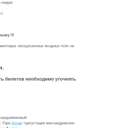
 скидок.
т.
ымy !!!
некоторых экскурсионных входных плат на
и.
ть билетов необходимо уточнять
 средневековый
и: Гора
Алчак
+дегустация массандровских