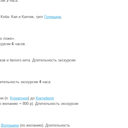
рсии
3
часа.
 Коба- Кая и Капчик, грот
Голицына
,
о ложе».
скурсии
6
часов.
ов и белого кита. Длительность экскурсии
ительность экскурсии
4
часа.
ии (п.
Курортное
) до
Коктебеля
о желанию + 800 р). Длительность экскурсии
.
Волошина
(по желанию). Длительность