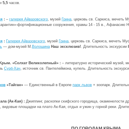
ии
5,5
часов.
ия
:
–
галерея Айвазовского
, музей
Грина
, церковь св. Саркиса, мечеть
Карантин»-фортификационные сооружения, храмы 14 - 15 в., Афанасию 
ия
:
Галерея Айвазовского
, музей
Грина
, церковь св. Саркиса, мечеть М
ь
— дом-музей М.
Волошина
Наш эксклюзив!
. Длительность экскурсии
Kрым. «Солхат Великолепный» :
– литературно исторический музей, м
рь
Сурб-Хач
, источник св. Пантелеймона, купель. Длительность экскурс
вов
«Тайган»
— Единственный в Европе
парк львов
+ зоопарк. Длитель
ала (Ак-Кая) :
Джиппинг, раскопки скифского городища, окаменелости др
, видовые площадки на плато Ак-Кая, отдых и ужин у горной реки. Длит
ПО ГОРОДАМ КРЫМA