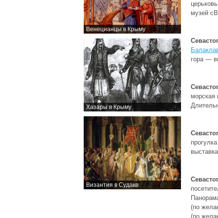
церьковь
музей сВ
Венецианцы в Крыму
Севасто
Балакла
гора — в
Севастоп
морская 
Длитель
Хазары в Крыму
Севасто
прогулка
выставка
Севасто
Византия в Судаке
посетите
Панорама
(по жела
(по жела