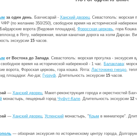
ым
за один день
. Бахчисарай -
Ханский дворец
. Севастополь: морская 
 ЧФР (по желанию 350/250), свободное время на исторической набережной
 Байдарские ворота (Видовая площадка),
Форосская церковь
, гора Кошк
теплоход в Ялту, набережная, малая канатная дорога на холм Дарсан. 
ность экскурсии
15
часов.
ым
от Востока до Запада
. Севастополь: морская прогулка - экскурсия
, свободное время на исторической набережной - 1 час.
Балаклава
: морс
ие ворота, Фороская церковь, гора кошка. Ялта:
Ласточкино гнездо
, теп
Вид площадки: Аю-даг,
Гурзуф
. Длительность экскурсии
15
часов.
рай
—
Ханский дворец
, Макет-реконструкция города и окрестностей Бахч
й
монастырь, пещерный город
Чуфут-Кале
. Длительность экскурсии
12
ч
рай
—
Ханский дворец
,
Успенский
монастырь, "
Крым
в миниатюре". Дли
ополь
— обзорная экскурсия по историческому центру города, Долгоруко