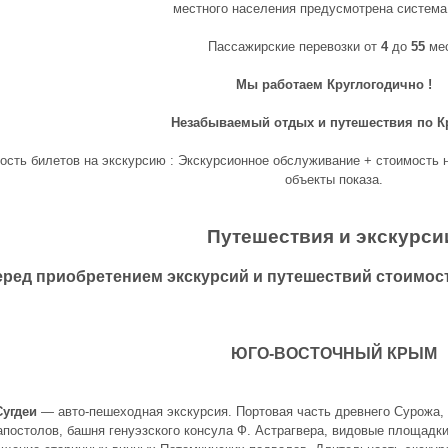
местного населения предусмотрена система
Пассажирские перевозки от
4
до
55
мес
Мы работаем Круглогодично !
Незабываемый отдых и путешествия по Кр
ость билетов на экскурсию : Экскурсионное обслуживание + стоимость 
объекты показа.
Путешествия и экскурси
еред приобретением экскурсий и путешествий стоимос
ЮГО-ВОСТОЧНЫЙ КPЫМ
Сугдеи
— авто-пешеходная экскурсия. Портовая часть древнего Сурожа,
апостолов, башня генуэзского консула Ф. Астрагвера, видовые площадк