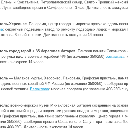
 Елены и Константина, Петропавловский собор, Свято - Троицкий женски
. Луки, свободное время в Симферополе -
1
час. Длительность экскурс
поль-Херсонес
. Панорама, центр города + морская прогулка вдоль вое
ва
: секретный подземный завод по ремонту подводных лодок + морская п
ыставка боевой техники. Длительность экскурсии
14
часов.
оль город герой + 35 береговая батарея
, Пантеон памяти Сапун-гора
прогулка вдоль военных кораблей ЧФ (по желанию 350/250)
Балаклава
: 
ность экскурсии
14
часов.
поль
— Малахов курган, Херсонес, Панорама, Графская пристань, памя
 вдоль военных кораблей ЧФ России (по желанию 350/250), свободное 
 боевой техники.
Балаклава
: морская прогулка (по желанию 400/250) с 
поль
: военно-морской музей Михайловская Батарея созданный на основ
лей с историей города и подвигами русских солдат и моряков, защищав
 Графская пристань, памятник затопленным кораблям, центр города + м
нию 350/250), свободное время в Севастополе, Сапун гора - выставка бо
нию 400/250). Длительность экскурсии
14
часов.