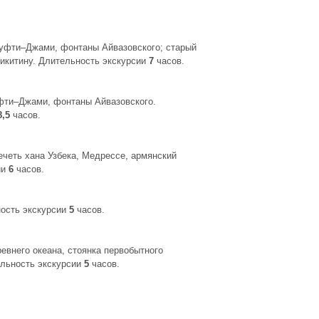
 Муфти–Джами, фонтаны Айвазовского; старый
Никитину. Длительность экскурсии
7
часов.
уфти–Джами, фонтаны Айвазовского.
8,5
часов.
ечеть хана Узбека, Медрессе, армянский
ии
6
часов.
ность экскурсии
5
часов.
евнего океана, стоянка первобытного
ельность экскурсии
5
часов.