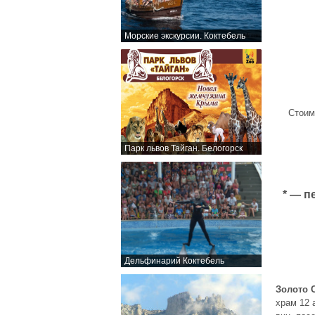
Морские экскурсии. Коктебель
Стоим
Парк львов Тайган. Белогорск
* — п
Дельфинарий Коктебель
Золото 
храм 12 