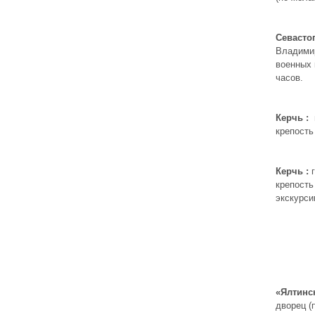
Севасто
Владимир
военных 
часов.
Керчь :
г
крепость
Керчь :
г
крепость
экскурс
«Ялтинс
дворец (