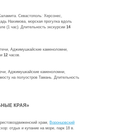
аламита. Севастополь: Херсонес,
адь Нахимова, морская прогулка вдоль
ле (1 час). Длительность экскурсии
14
едтечи, Аджимушкайские каменоломни,
ии
12
часов.
течи, Аджимушкайские каменоломни,
 мосту на полуостров Тамань. Длительность
БНЫЕ КРАЯ»
Крестовоздвиженский храм,
Воронцовский
ор: отдых и купание на море, парк 18 в.