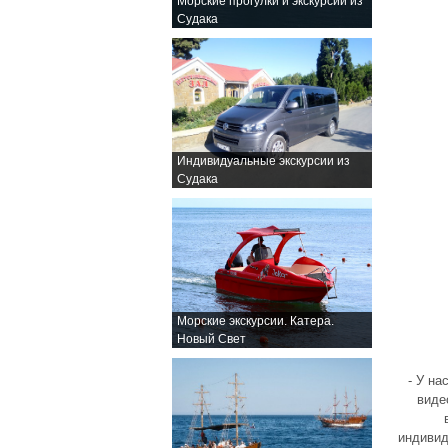
Морские прогулки и экскурсии из
Судака
Индивидуальные экскурсии из
Судака
Морские экскурсии. Катера.
Новый Свет
- У на
виде
индивид