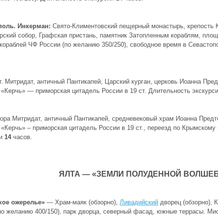
поль. Инкерман:
Свято-Климентовский пещерный монастырь, крепость К
ский собор, Графская пристань, памятник Затопленным кораблям, площ
кораблей ЧФ России (по желанию 350/250), свободное время в Севастопо
. Митридат, античный Пантикапей, Царский курган, церковь Иоанна Пр
 «Керчь» — приморская цитадель России в 19 ст. Длительность экскурс
ора Митридат, античный Пантикапей, средневековый храм Иоанна Пред
 «Керчь» – приморская цитадель России в 19 ст., переезд по Крымскому
ии
14
часов.
ЯЛТА — «ЗЕМЛИ ПОЛУДЕННОЙ ВОЛШЕ
кое ожерелье»
— Храм-маяк (обзорно),
Ливадийский
дворец (обзорно), 
по желанию 400/150), парк дворца, северный фасад, южные террасы. Мисх