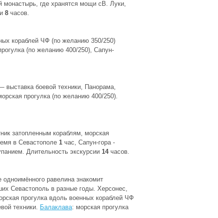
й монастырь, где хранятся мощи сВ. Луки,
ии
8
часов.
нных кораблей ЧФ (по желанию 350/250)
рогулка (по желанию 400/250), Сапун-
 — выставка боевой техники, Панорама,
морская прогулка (по желанию 400/250).
тник затопленным кораблям, морская
время в Севастополе
1
час, Сапун-гора -
купанием. Длительность экскурсии
14
часов.
е одноимённого равелина знакомит
ших Севастополь в разные годы. Херсонес,
орская прогулка вдоль военных кораблей ЧФ
евой техники.
Балаклава
: морская прогулка