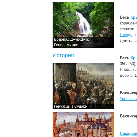
Весь
Кр
кораблей
техники,
Гнездо
, 
Водопад Джур-Джур.
Длитель
Генеральское
История
Весь
Кр
350/250)
Байдарск
дорога. 
Бахчиса
Успенски
Генуэзцы в Судаке
Бахчиса
Симфер