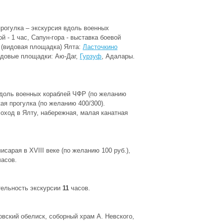
прогулка – экскурсия вдоль военных
 - 1 час, Сапун-гора - выставка боевой
а (видовая площадка) Ялта:
Ласточкино
Видовые площадки: Аю-Даг,
Гурзуф
, Адалары.
 вдоль военных кораблей ЧФР (по желанию
кая прогулка (по желанию 400/300).
лоход в Ялту, набережная, малая канатная
исарая в XVIII веке (по желанию 100 руб.),
асов.
тельность экскурсии
11
часов.
вский обелиск, соборный храм А. Невского,