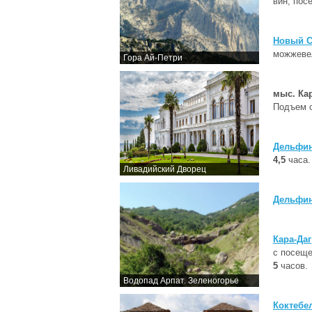
вин, пос
Новый С
можжевел
Гора Ай-Петри
мыс. Ка
Подъем о
Дельфин
4,5
часа.
Ливадийский Дворец
Дельфин
Кара-Даг
с посеще
5
часов.
Водопад Арпат. Зеленогорье
Коктебе