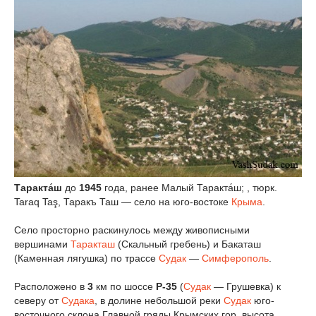
Таракта́ш
до
1945
года, ранее Малый Таракта́ш; , тюрк.
Taraq Taş, Таракъ Таш — село на юго-востоке
Крыма
.
Село просторно раскинулось между живописными
вершинами
Таракташ
(Скальный гребень) и Бакаташ
(Каменная лягушка) по трассе
Судак
—
Симферополь
.
Расположено в
3
км по шоссе
P-35
(
Судак
— Грушевка) к
северу от
Судака
, в долине небольшой реки
Судак
юго-
восточного склона Главной гряды Крымских гор, высота