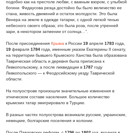
подобно как на престоле любви, с важным взором, с улыбкой
богини. Фидаусова резца достойно бы было величество ее
стана, живость движений и остаток молодости. Это была
Венера на земле в одежде татарки, с одной легкой тенью
небесного своего образа; это была роза, после утренней
зари, в некотором затмении от солнца…”.
После присоединения
Крыма
к России
19
апреля
1783
года,
19
февраля
1784
года, именным указом Екатерины II сенату,
на территории бывшего Крымского Ханства была образована
Таврическая область и деревня была приписана к
Левкопольскому, а после ликвидации в
1787
году
Левкопольского — к Феодосийскому уезду Таврической
области.
На полуострове произошли значительные изменения в
этническом составе населения. Большое количество
крымских татар эмигрировало в Турцию.
В разных частях полуострова возникали русские, украинские,
немецкие, болгарские поселения и колонии.
После Павловских реформ, с
1796
по
1802
год, входила в