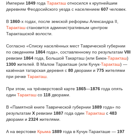
Империи
1849
года
Таракташ
относился к крупнейшим
деревням Феодосийского уезда с населением
607
человек.
В
1860
-х годах, после земской реформы Александра II,
Таракташ
становится административным центром
Таракташской волости.
Согласно «Списку населённых мест Таврической губернии
по сведениям
1864
года», составленному по результатам
VIII
ревизии
1864
года, Большой Такарташ (или Биюк-
Таракташ
)
1300
жителей. В Малом Таракташе (или Кучук-
Таракташ
) —
казённая татарская деревня с
80
дворами и
775
жителями
при речке
Таракташ
.
При этом, на трёхверстовой карте
1865
—
1876
года опять
один
Таракташ
со
118
дворами.
В «Памятной книге Таврической губернии
1889
года» по
результатам
Х
ревизии
1887
года один
Таракташ
с
483
дворами и
2324
жителями.
А на верстовке
Крыма
1889
года в Кучук-Таракташе —
197