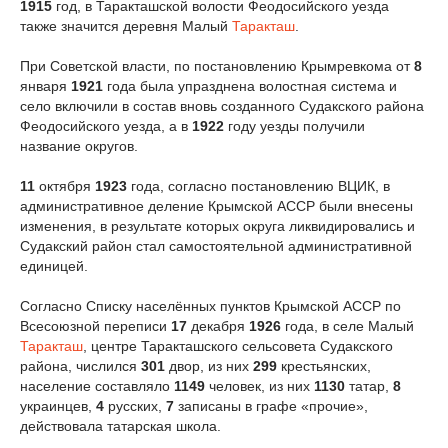
1915
год, в Таракташской волости Феодосийского уезда
также значится деревня Малый
Таракташ
.
При Советской власти, по постановлению Крымревкома от
8
января
1921
года была упразднена волостная система и
село включили в состав вновь созданного Судакского района
Феодосийского уезда, а в
1922
году уезды получили
название округов.
11
октября
1923
года, согласно постановлению ВЦИК, в
административное деление Крымской АССР были внесены
изменения, в результате которых округа ликвидировались и
Судакский район стал самостоятельной административной
единицей.
Согласно Списку населённых пунктов Крымской АССР по
Всесоюзной переписи
17
декабря
1926
года, в селе Малый
Таракташ
, центре Таракташского сельсовета Судакского
района, числился
301
двор, из них
299
крестьянских,
население составляло
1149
человек, из них
1130
татар,
8
украинцев,
4
русских,
7
записаны в графе «прочие»,
действовала татарская школа.