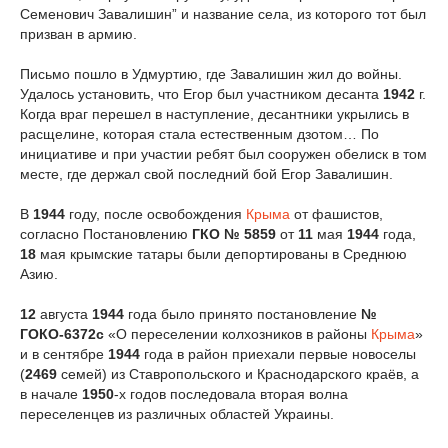
Семенович Завалишин” и название села, из которого тот был
призван в армию.
Письмо пошло в Удмуртию, где Завалишин жил до войны.
Удалось установить, что Егор был участником десанта
1942
г.
Когда враг перешел в наступление, десантники укрылись в
расщелине, которая стала естественным дзотом… По
инициативе и при участии ребят был сооружен обелиск в том
месте, где держал свой последний бой Егор Завалишин.
В
1944
году, после освобождения
Крыма
от фашистов,
согласно Постановлению
ГКО № 5859
от
11
мая
1944
года,
18
мая крымские татары были депортированы в Среднюю
Азию.
12
августа
1944
года было принято постановление
№
ГОКО-6372с
«О переселении колхозников в районы
Крыма
»
и в сентябре
1944
года в район приехали первые новоселы
(
2469
семей) из Ставропольского и Краснодарского краёв, а
в начале
1950
-х годов последовала вторая волна
переселенцев из различных областей Украины.