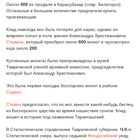
Около
400
их продали в Карасубазар (совр. Белогорск).
Остальные в большом количестве предлагали купить
проезжающим.
Клад навсегда мог быть потерян для науки, однако он
вовремя попал в поле зрения Александра Христиановича
Стевена
, который приобрел около
600
монет и просмотрел
еще около
200
.
Купленные монеты были препровождены в музей
Таврической ученой архивной комиссии, председателем
которой был Александр Христианович.
Это была первая находка боспорских монет в районе
Судака
.
Стевен
предполагал, что их мог занести какой-нибудь беглец
из Боспорского царства во время нашествия гуннов. Клад
вошел в историю под названием Таракташский.
В Статистическом справочнике Таврической губернии.
Ч.II
-я.
Статистический очерк, выпуск седьмой
Феодосийский
уезд,