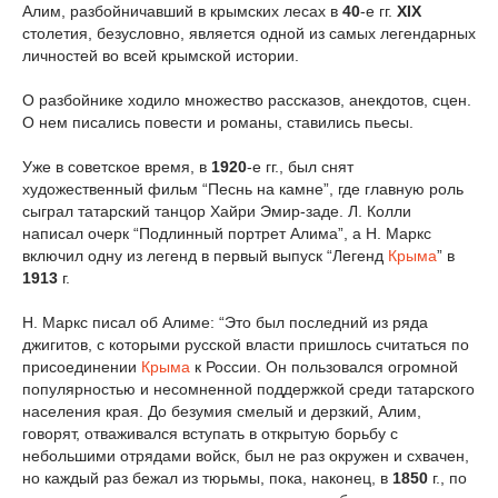
Алим, разбойничавший в крымских лесах в
40
-е гг.
XIX
столетия, безусловно, является одной из самых легендарных
личностей во всей крымской истории.
О разбойнике ходило множество рассказов, анекдотов, сцен.
О нем писались повести и романы, ставились пьесы.
Уже в советское время, в
1920
-е гг., был снят
художественный фильм “Песнь на камне”, где главную роль
сыграл татарский танцор Хайри Эмир-заде. Л. Колли
написал очерк “Подлинный портрет Алима”, а Н. Маркс
включил одну из легенд в первый выпуск “Легенд
Крыма
” в
1913
г.
Н. Маркс писал об Алиме: “Это был последний из ряда
джигитов, с которыми русской власти пришлось считаться по
присоединении
Крыма
к России. Он пользовался огромной
популярностью и несомненной поддержкой среди татарского
населения края. До безумия смелый и дерзкий, Алим,
говорят, отваживался вступать в открытую борьбу с
небольшими отрядами войск, был не раз окружен и схвачен,
но каждый раз бежал из тюрьмы, пока, наконец, в
1850
г., по