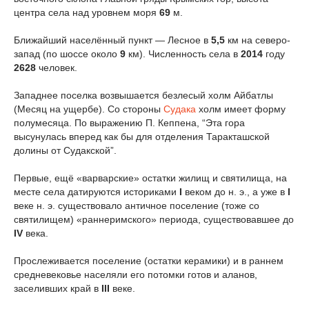
центра села над уровнем моря
69
м.
Ближайший населённый пункт — Лесное в
5,5
км на северо-
запад (по шоссе около
9
км). Численность села в
2014
году
2628
человек.
Западнее поселка возвышается безлесый холм Айбатлы
(Месяц на ущербе). Со стороны
Судака
холм имеет форму
полумесяца. По выражению П. Кеппена, “Эта гора
высунулась вперед как бы для отделения Таракташской
долины от Судакской”.
Первые, ещё «варварские» остатки жилищ и святилища, на
месте села датируются историками
I
веком до н. э., а уже в
I
веке н. э. существовало античное поселение (тоже со
святилищем) «раннеримского» периода, существовавшее до
IV
века.
Прослеживается поселение (остатки керамики) и в раннем
средневековье населяли его потомки готов и аланов,
заселивших край в
III
веке.