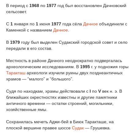
В период с
1968
по
1977
год был восстановлен Дачновский
сельсовет.
С
1
января по
1
июня
1977
года сёла
Дачное
объединили с
Каменкой с названием
Дачное
.
В
1979
году был выделен Судакский городской совет и село
передали в его состав.
Местность в районе Дачного неоднократно подвергалась
археологическим исследованиям. В
1995
г. у подножия горы
Таракташ
археологи изучили руины двух позднеантичных
храмов — “малого” и “большого”.
Судя по находкам, храмы действовали с
I
по
V
век н. э. В
ближайших окрестностях известны и другие памятники
античного времени — остатки строений, могильники,
хозяйственные ямы.
Сохранилась мечеть Аджи-бей в Биюк Таракташе, на
плоской вершине правее шоссе
Судак
— Грушевка.