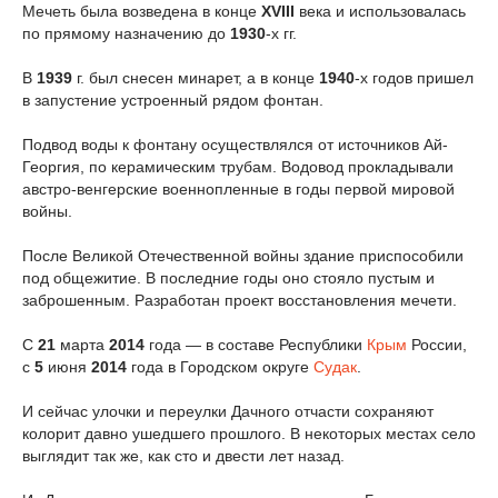
Мечеть была возведена в конце
XVIII
века и использовалась
по прямому назначению до
1930
-х гг.
В
1939
г. был снесен минарет, а в конце
1940
-х годов пришел
в запустение устроенный рядом фонтан.
Подвод воды к фонтану осуществлялся от источников Ай-
Георгия, по керамическим трубам. Водовод прокладывали
австро-венгерские военнопленные в годы первой мировой
войны.
После Великой Отечественной войны здание приспособили
под общежитие. В последние годы оно стояло пустым и
заброшенным. Разработан проект восстановления мечети.
С
21
марта
2014
года — в составе Республики
Крым
России,
с
5
июня
2014
года в Городском округе
Судак
.
И сейчас улочки и переулки Дачного отчасти сохраняют
колорит давно ушедшего прошлого. В некоторых местах село
выглядит так же, как сто и двести лет назад.