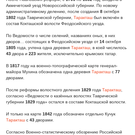
Акмечетский уезд Новороссийской губернии. По новому
административному делению, после создания
8
октября
1802
года Таврической губернии,
Таракташ
был включён в
состав Кокташской волости Феодосийского уезда.
По Ведомости о числе селений, названиях оных, в них
дворов… состоящих в Феодосийском уезде от
14
октября
1805
года, учтена одна деревня
Таракташ
, в коей числилось
43
двора и
223
жителя, исключительно крымских татар.
В
1817
году на военно-топографической карте генерал-
майора Мухина обозначена одна деревня
Таракташ
с
77
дворами.
После реформы волостного деления
1829
года
Таракташ
,
согласно «Ведомости о казённых волостях Таврической
губернии
1829
года» остался в составе Кокташской волости.
И только на карте
1842
года обозначен отдельно Кучук
Таракташ
с
43
дворами.
Согласно Военно-статистическому обозрению Российской