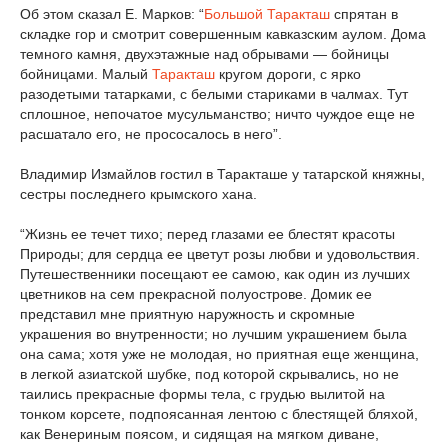
Об этом сказал Е. Марков: “
Большой Таракташ
спрятан в
складке гор и смотрит совершенным кавказским аулом. Дома
темного камня, двухэтажные над обрывами — бойницы
бойницами. Малый
Таракташ
кругом дороги, с ярко
разодетыми татарками, с белыми стариками в чалмах. Тут
сплошное, непочатое мусульманство; ничто чуждое еще не
расшатало его, не прососалось в него”.
Владимир Измайлов гостил в Таракташе у татарской княжны,
сестры последнего крымского хана.
“Жизнь ее течет тихо; перед глазами ее блестят красоты
Природы; для сердца ее цветут розы любви и удовольствия.
Путешественники посещают ее самою, как один из лучших
цветников на сем прекрасной полуострове. Домик ее
представил мне приятную наружность и скромные
украшения во внутренности; но лучшим украшением была
она сама; хотя уже не молодая, но приятная еще женщина,
в легкой азиатской шубке, под которой скрывались, но не
таились прекрасные формы тела, с грудью вылитой на
тонком корсете, подпоясанная лентою с блестящей бляхой,
как Венериным поясом, и сидящая на мягком диване,