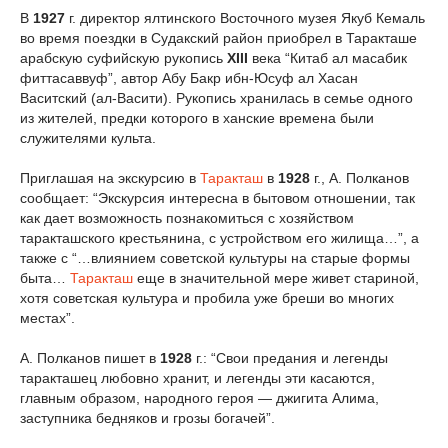
В
1927
г. директор ялтинского Восточного музея Якуб Кемаль
во время поездки в Судакский район приобрел в Таракташе
арабскую суфийскую рукопись
XIII
века “Китаб ал масабик
фиттасаввуф”, автор Абу Бакр ибн-Юсуф ал Хасан
Васитский (ал-Васити). Рукопись хранилась в семье одного
из жителей, предки которого в ханские времена были
служителями культа.
Приглашая на экскурсию в
Таракташ
в
1928
г., А. Полканов
сообщает: “Экскурсия интересна в бытовом отношении, так
как дает возможность познакомиться с хозяйством
таракташского крестьянина, с устройством его жилища…”, а
также с “…влиянием советской культуры на старые формы
быта…
Таракташ
еще в значительной мере живет стариной,
хотя советская культура и пробила уже бреши во многих
местах”.
А. Полканов пишет в
1928
г.: “Свои предания и легенды
таракташец любовно хранит, и легенды эти касаются,
главным образом, народного героя — джигита Алима,
заступника бедняков и грозы богачей”.