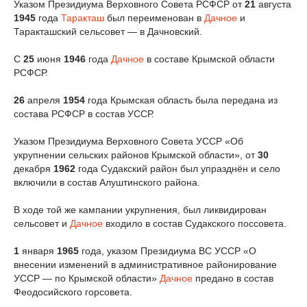
Указом Президиума Верховного Совета РСФСР от
21
августа
1945
года
Таракташ
был переименован в
Дачное
и
Таракташский сельсовет — в Дачновский.
С
25
июня
1946
года
Дачное
в составе Крымской области
РСФСР.
26
апреля
1954
года Крымская область была передана из
состава РСФСР в состав УССР.
Указом Президиума Верховного Совета УССР «Об
укрупнении сельских районов Крымской области», от
30
декабря
1962
года Судакский район был упразднён и село
включили в состав Алуштинского района.
В ходе той же кампании укрупнения, был ликвидирован
сельсовет и
Дачное
входило в состав Судакского поссовета.
1
января
1965
года, указом Президиума ВС УССР «О
внесении изменений в административное районирование
УССР — по Крымской области»
Дачное
предано в состав
Феодосийского горсовета.