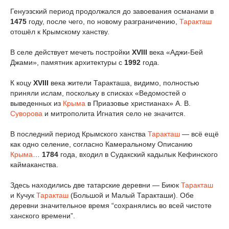
Генуэзский период продолжался до завоевания османами в
1475
году, после чего, по новому разграничению,
Таракташ
отошёл к Крымскому ханству.
В селе действует мечеть постройки
XVIII
века «Аджи-Бей
Джами», памятник архитектуры с
1992
года.
К коцу
XVIII
века жители Таракташа, видимо, полностью
приняли ислам, поскольку в списках «Ведомостей о
выведенных из
Крыма
в Приазовье христианах» А. В.
Суворова
и митрополита Игнатия село не значится.
В последний период Крымского ханства
Таракташ
— всё ещё
как одно селение, согласно Камеральному Описанию
Крыма
…
1784
года, входил в Судакский кадылык Кефинского
каймаканства.
Здесь находились две татарские деревни — Биюк
Таракташ
и Кучук
Таракташ
(Большой и Малый Таракташи). Обе
деревни значительное время “сохранялись во всей чистоте
ханского времени”.