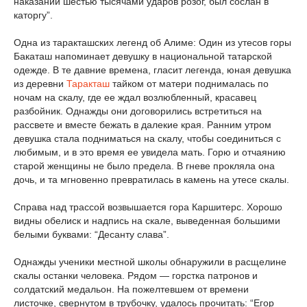
наказании шестью тысячами ударов розог, был сослан в
каторгу”.
Одна из таракташских легенд об Алиме: Один из утесов горы
Бакаташ напоминает девушку в национальной татарской
одежде. В те давние времена, гласит легенда, юная девушка
из деревни
Таракташ
тайком от матери поднималась по
ночам на скалу, где ее ждал возлюбленный, красавец
разбойник. Однажды они договорились встретиться на
рассвете и вместе бежать в далекие края. Ранним утром
девушка стала подниматься на скалу, чтобы соединиться с
любимым, и в это время ее увидела мать. Горю и отчаянию
старой женщины не было предела. В гневе прокляла она
дочь, и та мгновенно превратилась в камень на утесе скалы.
Справа над трассой возвышается гора Каршитерс. Хорошо
видны обелиск и надпись на скале, выведенная большими
белыми буквами: “Десанту слава”.
Однажды ученики местной школы обнаружили в расщелине
скалы останки человека. Рядом — горстка патронов и
солдатский медальон. На пожелтевшем от времени
листочке, свернутом в трубочку, удалось прочитать: “Егор