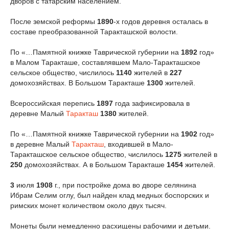
дворов с татарским населением.
После земской реформы
1890
-х годов деревня осталась в
составе преобразованной Таракташской волости.
По «…Памятной книжке Таврической губернии на
1892
год»
в Малом Таракташе, составлявшем Мало-Таракташское
сельское общество, числилось
1140
жителей в
227
домохозяйствах. В Большом Таракташе
1300
жителей.
Всероссийская перепись
1897
года зафиксировала в
деревне Малый
Таракташ
1380
жителей.
По «…Памятной книжке Таврической губернии на
1902
год»
в деревне Малый
Таракташ
, входившей в Мало-
Таракташское сельское общество, числилось
1275
жителей в
250
домохозяйствах. А в Большом Таракташе
1454
жителей.
3
июля
1908
г., при постройке дома во дворе селянина
Ибрам Селим оглу, был найден клад медных боспорских и
римских монет количеством около двух тысяч.
Монеты были немедленно расхищены рабочими и детьми.