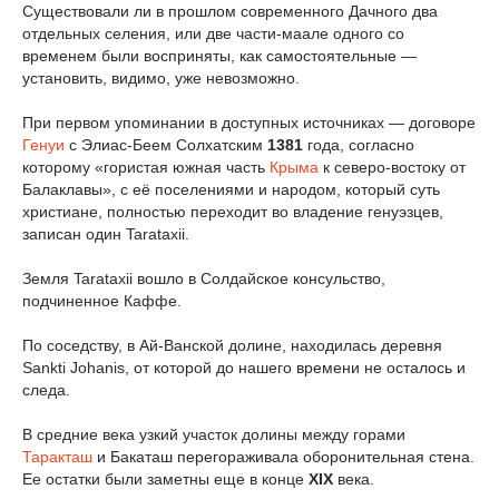
Существовали ли в прошлом современного Дачного два
отдельных селения, или две части-маале одного со
временем были восприняты, как самостоятельные —
установить, видимо, уже невозможно.
При первом упоминании в доступных источниках — договоре
Генуи
с Элиас-Беем Солхатским
1381
года, согласно
которому «гористая южная часть
Крыма
к северо-востоку от
Балаклавы», с её поселениями и народом, который суть
христиане, полностью переходит во владение генуэзцев,
записан один Tarataxii.
Земля Tarataxii вошло в Солдайское консульство,
подчиненное Каффе.
По соседству, в Ай-Ванской долине, находилась деревня
Sankti Johanis, от которой до нашего времени не осталось и
следа.
В средние века узкий участок долины между горами
Таракташ
и Бакаташ перегораживала оборонительная стена.
Ее остатки были заметны еще в конце
XIX
века.