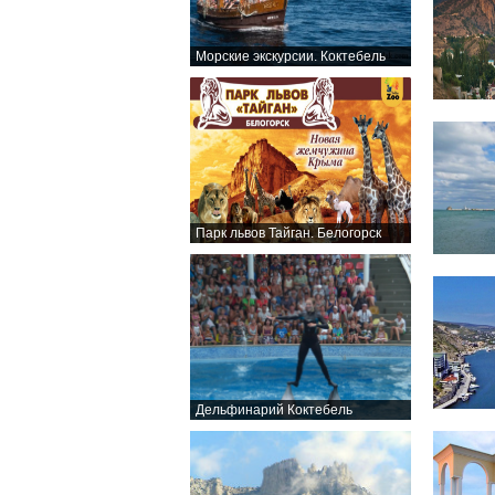
Морские экскурсии. Коктебель
Парк львов Тайган. Белогорск
Дельфинарий Коктебель