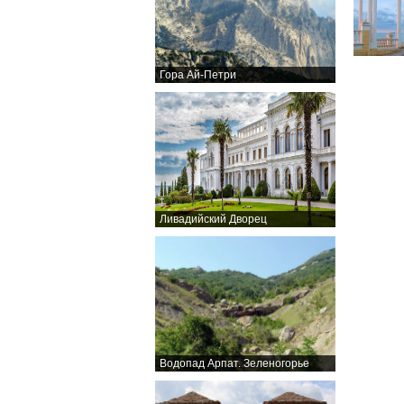
Гора Ай-Петри
Ливадийский Дворец
Водопад Арпат. Зеленогорье