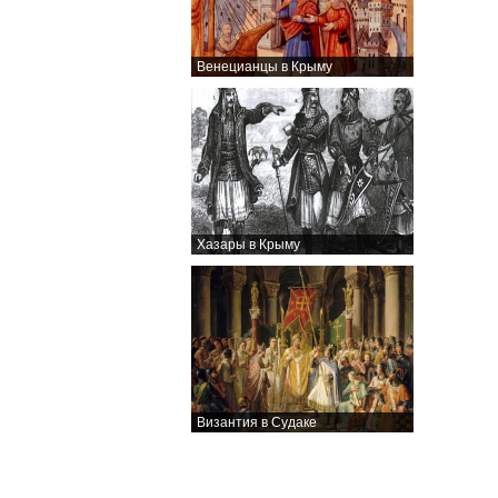
Венецианцы в Крыму
Хазары в Крыму
Византия в Судаке