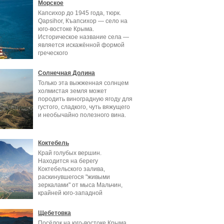
Морское
Капсихор до 1945 года, тюрк.
Qapsihor, Къапсихор — село на
юго-востоке Крыма.
Историческое название села —
является искажённой формой
греческого
Солнечная Долина
Только эта выжженная солнцем
холмистая земля может
породить виноградную ягоду для
густого, сладкого, чуть вяжущего
и необычайно полезного вина.
Коктебель
Край голубых вершин.
Находится на берегу
Коктебельского залива,
раскинувшегося "живыми
зеркалами" от мыса Мальчин,
крайней юго-западной
оконечности
Щебетовка
Посёлок на юго-востоке Крыма.