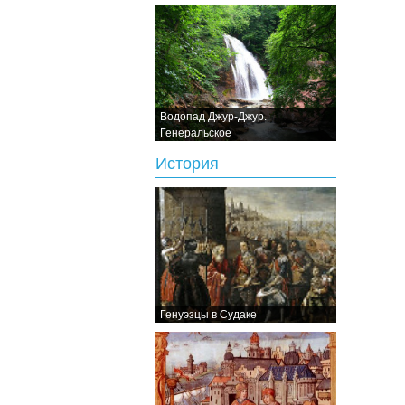
Водопад Джур-Джур.
Генеральское
История
Генуэзцы в Судаке