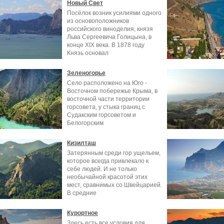
Новый Свет
Посёлок возник усилиями одного
из основоположников
российского виноделия, князя
Льва Сергеевича Голицына, в
конце XIX века. В 1878 году
Князь основал
Зеленогорье
Село расположено на Юго -
Восточном побережье Крыма, в
восточной части территории
горсовета, у стыка границ с
Судакским горсоветом и
Белогорским
Кизилташ
Затерянным среди гор ущельем,
которое всегда привлекало к
себе людей. И не только
необычайной красотой этих
мест, сравнимых со Швейцарией.
В средние
Курортное
Здесь есть все условия для