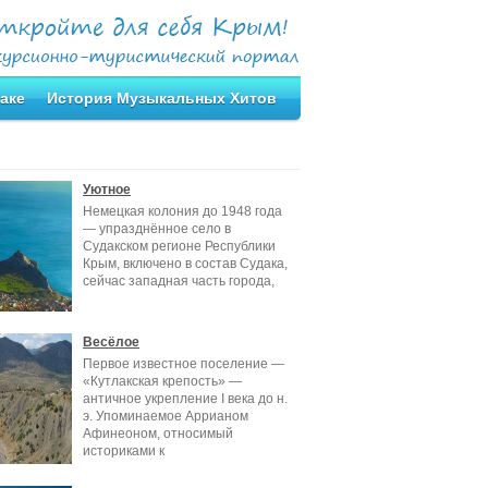
аке
История Музыкальных Хитов
Уютное
Немецкая колония до 1948 года
— упразднённое село в
Судакском регионе Республики
Крым, включено в состав Судака,
сейчас западная часть города,
Весёлое
Первое известное поселение —
«Кутлакская крепость» —
античное укрепление I века до н.
э. Упоминаемое Аррианом
Афинеоном, относимый
историками к