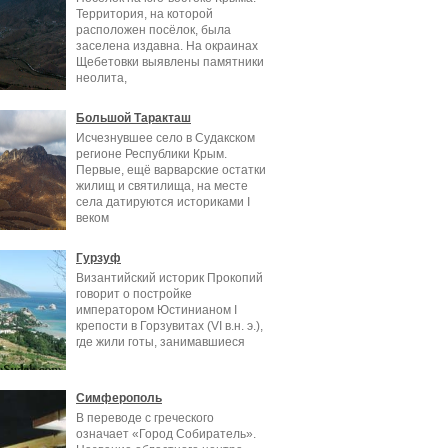
Территория, на которой
расположен посёлок, была
заселена издавна. На окраинах
Щебетовки выявлены памятники
неолита,
Большой Таракташ
Исчезнувшее село в Судакском
регионе Республики Крым.
Первые, ещё варварские остатки
жилищ и святилища, на месте
села датируются историками I
веком
Гурзуф
Византийский историк Прокопий
говорит о постройке
императором Юстинианом I
крепости в Горзувитах (VI в.н. э.),
где жили готы, занимавшиеся
Симферополь
В переводе с греческого
означает «Город Собиратель».