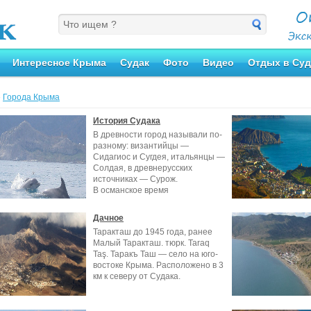
Интересное Крыма
Судак
Фото
Видео
Отдых в Суд
»
Города Крыма
История Судака
В древности город называли по-
разному: византийцы —
Сидагиос и Сугдея, итальянцы —
Солдая, в древнерусских
источниках — Сурож.
В османское время
Дачное
Таракташ до 1945 года, ранее
Малый Таракташ. тюрк. Taraq
Taş. Таракъ Таш — село на юго-
востоке Крыма. Расположено в 3
км к северу от Судака.