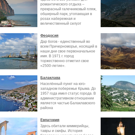
романтического отдыха –
прекрасный галечниковый пляж,
обширный парк, утопающая в
розах набережная и
величественный силуэт
Феодосия
Дар богов - единственный во
всем Причерноморье, носящий в
наши дни свое первоначальное
имя. В 1971 г. город
торжественно отметил свое
«2500-летие».
Балаклава
Населённый пункт на юго-
западном побережье Крыма. До
1957 года имел статус города. В
административном отношении
является частью Балаклавского
района
Евпатория
Здесь обитали киммерийцы,
тавры и скифы. История