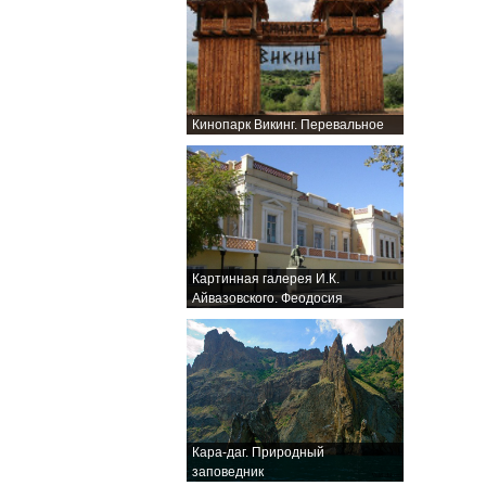
Кинопарк Викинг. Перевальное
Картинная галерея И.К.
Айвазовского. Феодосия
Кара-даг. Природный
заповедник