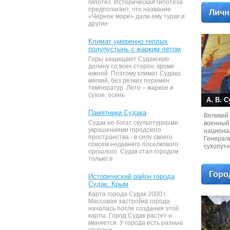
гипотез. Историческая гипотеза
предполагает, что название
Личн
«Черное море» дали ему турки и
другие
Климат умеренно теплых
полупустынь с жарким летом
Горы защищают Судакскую
долину со всех сторон, кроме
южной. Поэтому климат Судака
мягкий, без резких перемен
температур. Лето – жаркое и
сухое, осень
А. В. 
Памятники Судака
Великий 
Судак не богат скульптурными
военный 
украшениями городского
национа
пространства - в силу своего
Генерал
совсем недавнего поселкового
сухопутн
прошлого. Судак стал городом
генерал
только в
Горо
Исторический район города
Судак. Крым
Карта города Судак 2000 г.
Массовая застройка города
началась после создания этой
карты. Город Судак растет и
меняется. У города есть разные