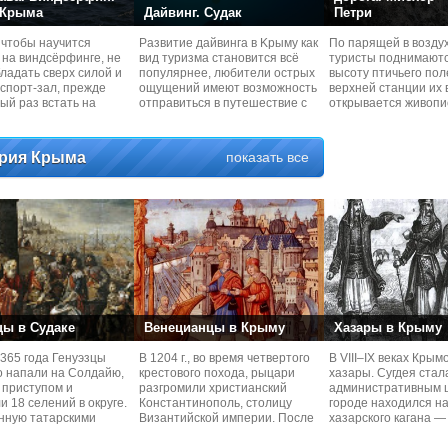
 Крыма
Дайвинг. Судак
Петри
 чтобы научится
Развитие дайвинга в Kрыму как
По парящей в возду
 на виндсёрфинге, не
вид туризма становится всё
туристы поднимаютс
ладать сверх силой и
популярнее, любители острых
высоту птичьего пол
 спорт-зал, прежде
ощущений имеют возможность
верхней станции их 
ый раз встать на
отправиться в путешествие с
открывается живоп
панорама Юго —
рия Крыма
показать все
цы в Судаке
Венецианцы в Крыму
Хазары в Крыму
365 года Генуэзцы
В 1204 г., во время четвертого
В VIII–IX веках Кры
о напали на Солдайю,
крестового похода, рыцари
хазары. Сугдея стал
 приступом и
разгромили христианский
административным ц
и 18 селений в округе.
Константинополь, столицу
городе находился н
нную татарскими
Византийской империи. После
хазарского кагана —
и и
этого
Одновременно