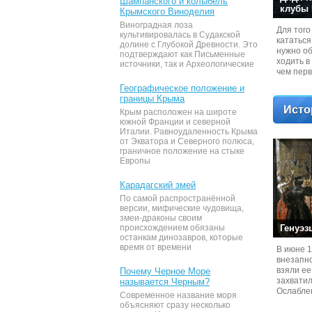
Шампанского и колыбель
клубы
Крымского Виноделия
Виноградная лоза
Для того
культивировалась в Судакской
кататься
долине с Глубокой Древности. Это
нужно об
подтверждают как Письменные
ходить в
источники, так и Археологические
чем перв
доску.
Географическое положение и
границы Крыма
Исто
Крым расположен на широте
южной Франции и северной
Италии. Равноудаленность Крыма
от Экватора и Северного полюса,
граничное положение на стыке
Европы
Карадагский змей
По самой распространённой
версии, мифические чудовища,
змеи-драконы своим
происхождением обязаны
Генуэз
останкам динозавров, которые
время от времени
В июне 1
внезапн
взяли ее
Почему Черное Море
захватил
называется Черным?
Ослабле
Современное название моря
набегам
объясняют сразу несколько