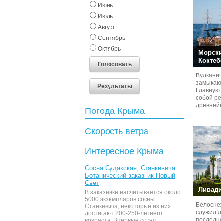
Июнь
Июль
Август
Сентябрь
Октябрь
Морски
Коктеб
Голосовать
Вулканич
замыкаю
Результаты
Главную 
собой ре
древнейш
Погода Крыма
юрского 
Скорость ветра
Интересное Крыма
Сосна Судакская, Станкевича.
Ботанический заказник Новый
Свет
Ливади
В заказнике насчитывается около
5000 экземпляров сосны
Белосне
Станкевича, некоторые из них
служил 
достигают 200-250-летнего
последне
возраста. Впервые сосну