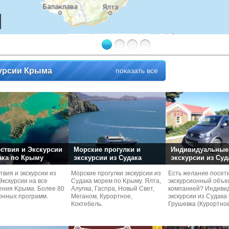
урсии Крыма
показать все
ствия и Экскурсии
Морские прогулки и
Индивидуальные
ака по Крыму
экскурсии из Судака
экскурсии из Суд
вия и экcкурсии из
Морские прогулки экcкурсии из
Есть желание посет
Экcкурсии на все
Судaка морем по Kрыму. Ялта,
экскурсионный объе
ения Kрыма. Более 80
Алупка, Гаспра, Нoвый Свет,
компанией? Индиви
онных программ.
Меганом, Курoртное,
экcкурсии из Судaка 
Кoктебель.
Грушевка (Курортнo
недалеко от трассы