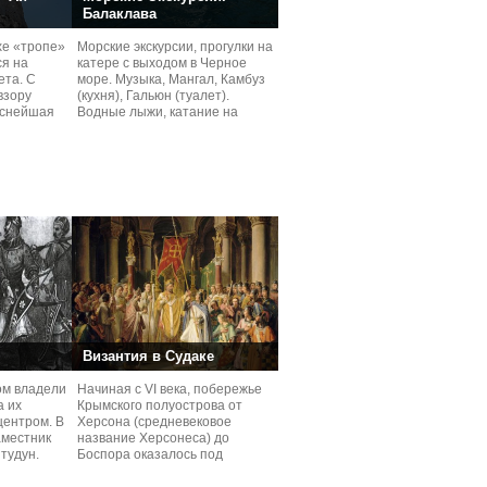
Балаклава
хе «тропе»
Морские экскурсии, прогулки на
я на
катере с выходом в Черное
ета. С
море. Музыка, Мангал, Камбуз
взору
(кухня), Гальюн (туалет).
иснейшая
Водные лыжи, катание на
AirHead.
Византия в Судаке
мом владели
Начиная с VI века, побережье
а их
Крымского полуострова от
ентром. В
Херсона (средневековое
аместник
название Херсонеса) до
 тудун.
Боспора оказалось под
властью Византии. При