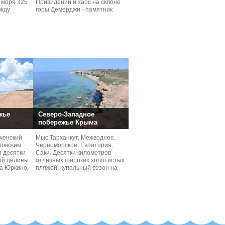
 моря 325
Привидений и хаос на склоне
ежду
горы Демерджи - памятник
природы
жье
Северо-Западное
побережье Крыма
ченский
Мыс Тарханкут, Межводное,
зовским
Черноморское, Евпатория,
я десятки
Саки. Десятки километров
ой целины:
отличных широких золотистых
ла Юркино,
пляжей, купальный сезон на
которых для