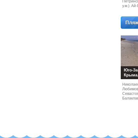
Петринск
у.м.). А
коралло
Пляж
Юго-За
Крыма
Николаев
Любимовк
Севастоп
Балакла