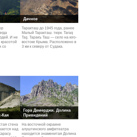
Дачное
ор
Таракташ до 1945 года, ранее
егда
Малый Таракташ. тюрк. Taraq
юдей. И не
Taş. Таракъ Таш — село на юго-
 красотой
востоке Крыма. Расположено в
х со
3 км к северу от Судака.
ние
Гора Демерджи. Долина
к-Кая
Привидений
стая стена
На восточной окраине
шается над
алуштинского амфитеатра
арасу.
находится знаменитая Долина