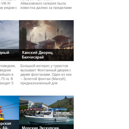
VIII-XI
Айвазовского галерея была
му рядом с
известна далеко за пределами
Крымa, она стала
дный
Ханский Дворец.
Бахчисарай
поведник,
Большой интерес у туристов
ведник
вызывает Фонтанный дворик с
рейших в
двумя фонтанами. Один из них
75 га. В
– Золотой фонтан (Магзуб),
входит 5
предназначенный для
омовения перед
ирская
— Ай-
Морские Экскурсии.