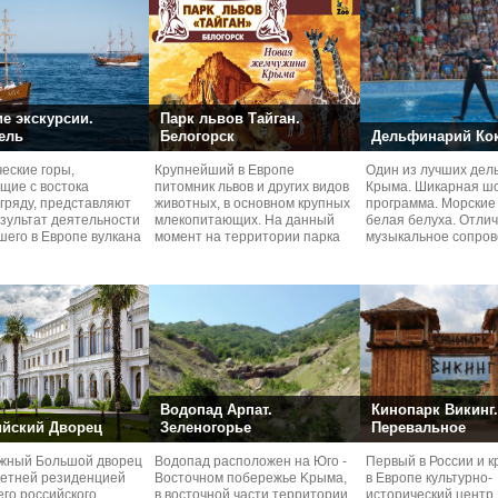
е экскурсии.
Парк львов Тайган.
ель
Белогорск
Дельфинарий Ко
еские горы,
Крупнейший в Европе
Один из лучших де
щие с востока
питомник львов и других видов
Крымa. Шикарная ш
гряду, представляют
животных, в основном крупных
программа. Морские 
зультат деятельности
млекопитающих. На данный
белая белуха. Отли
его в Европе вулкана
момент на территории парка
музыкальное сопров
периода. По
свободно проживает
Водопад Арпат.
Кинопарк Викинг.
йский Дворец
Зеленогорье
Перевальное
жный Большой дворец
Водопад расположен на Юго -
Первый в России и 
летней резиденцией
Восточном побережье Kрыма,
в Европе культурно-
го российского
в восточной части территории
исторический центр