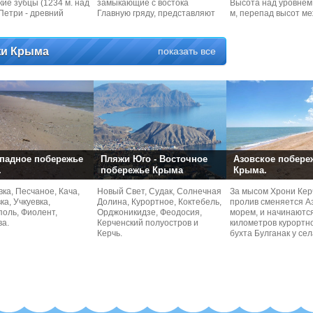
ие зубцы (1234 м. над
замыкающие с востока
Высота над уровнем
й-Петри - древний
Главную гряду, представляют
м, перепад высот м
вый
собой результат
долиной и
и Крыма
показать все
падное побережье
Пляжи Юго - Восточное
Азовское побере
.
побережье Крыма
Крыма.
ка, Песчаное, Кача,
Новый Свет, Судак, Солнечная
За мысом Хрони Кер
а, Учкуевка,
Долина, Курортное, Коктебель,
пролив сменяется А
оль, Фиолент,
Орджоникидзе, Феодосия,
морем, и начинаютс
ва.
Керченский полуостров и
километров курортн
Керчь.
бухта Булганак у се
безлюдная