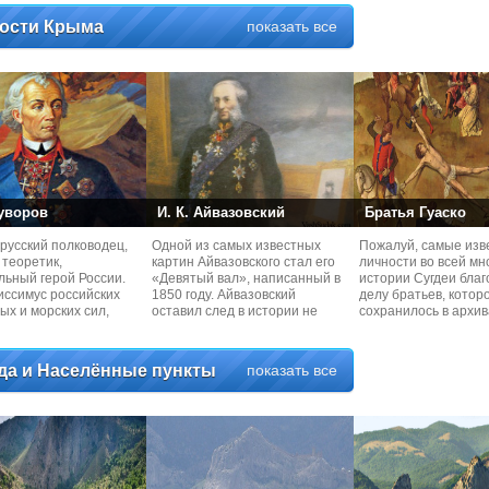
ости Крыма
показать все
Суворов
И. К. Айвазовский
Братья Гуаско
русский полководец,
Одной из самых известных
Пожалуй, самые изв
теоретик,
картин Айвазовского стал его
личности во всей мн
льный герой России.
«Девятый вал», написанный в
истории Сугдеи бла
иссимус российских
1850 году. Айвазовский
делу братьев, котор
ых и морских сил,
оставил след в истории не
сохранилось в архив
-фельдмаршал
только, как
св. Георгия в
да и Населённые пункты
показать все