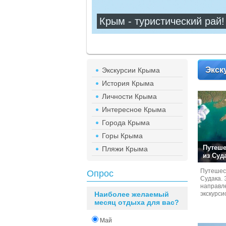
Крым - туристический рай!
Экск
Экскурсии Крыма
История Крыма
Личности Крыма
Интересное Крыма
Города Крыма
Горы Крыма
Путеше
Пляжи Крыма
из Суд
Путешест
Опрос
Судaка. 
направл
Наиболее желаемый
экскурси
месяц отдыха для вас?
Май