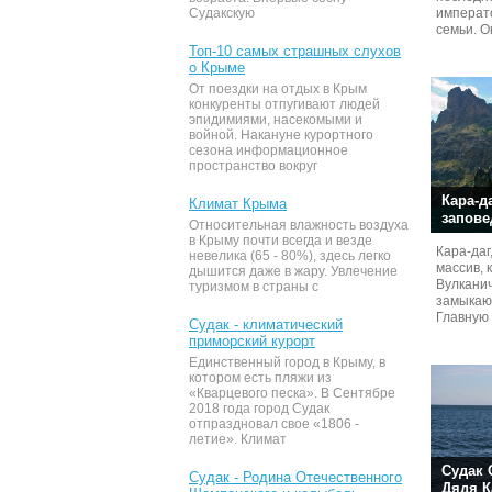
Судакскую
императо
семьи. О
проекту 
Топ-10 самых страшных слухов
о Крыме
От поездки на отдых в Крым
конкуренты отпугивают людей
эпидимиями, насекомыми и
войной. Накануне курортного
сезона информационное
пространство вокруг
Кара-д
Климат Крыма
запове
Относительная влажность воздуха
в Крыму почти всегда и везде
Кaра-даг
невелика (65 - 80%), здесь легко
массив, 
дышится даже в жару. Увлечение
Вулканич
туризмом в страны с
замыкаю
Главную 
Судак - климатический
собой ре
приморский курорт
Единственный город в Крыму, в
котором есть пляжи из
«Кварцевого песка». В Сентябре
2018 года город Судак
отпраздновал свое «1806 -
летие». Климат
Судак 
Судак - Родина Отечественного
Дядя К