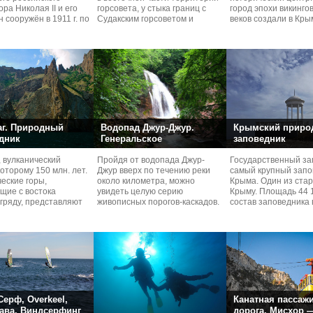
ра Николая II и его
горсовета, у стыка границ с
город эпохи викингов 
н сооружён в 1911 г. по
Судакским горсоветом и
веков создали в Кры
Н.П.
Белогорским
долиной
аг. Природный
Водопад Джур-Джур.
Крымский приро
дник
Генеральское
заповедник
, вулканический
Пройдя от водопада Джур-
Государственный за
которому 150 млн. лет.
Джур вверх по течению реки
самый крупный запо
еские горы,
около километра, можно
Крыма. Один из ста
щие с востока
увидеть целую серию
Крыму. Площадь 44 1
гряду, представляют
живописных порогов-каскадов.
состав заповедника 
зультат
Самые красивые из них
лесничеств и
Серф, Overkeel,
Канатная пассаж
ава. Виндсерфинг
дорога. Мисхор 