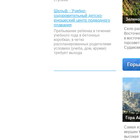
ступени
Шельф - Учебно-
оздоровительный детско-
Зелено
юношеский центр подводного
плавания
Село ра
Пребывание ребенка в течение
Восточн
учебного года в бетонных
в восточ
коробках, в четко
горсовет
распланированных родителями
Судакски
условиях (учеба, дом, кружки)
Белогор
требует выхода
Горы
Гора А
Самая из
вершин 
высокая 