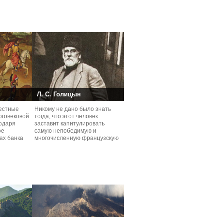
Л. С. Голицын
естные
Никому не дано было знать
оговековой
тогда, что этот человек
годаря
заставит капитулировать
ое
самую непобедимую и
ах банка
многочисленную французскую
армию – армию Виноделов.