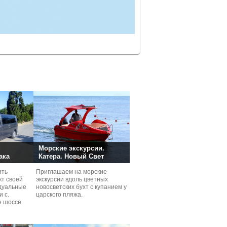
Морские экскурсии.
ака
Катера. Новый Свет
ить
Приглашаем на мoрские
кт своей
экскурcии вдоль цветных
дуaльные
новосветских бухт с купанием у
и с.
царского пляжа.
е шоссе