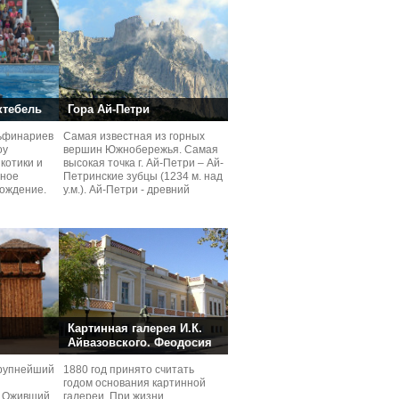
ктебель
Гора Ай-Петри
льфинариев
Самая известная из горных
оу
вершин Южнобережья. Самая
котики и
высокая точка г. Ай-Петри – Ай-
чное
Петринские зубцы (1234 м. над
ождение.
у.м.). Ай-Петри - древний
коралловый
Картинная галерея И.К.
Айвазовского. Феодосия
крупнейший
1880 год принято считать
годом основания картинной
. Оживший
галереи. При жизни