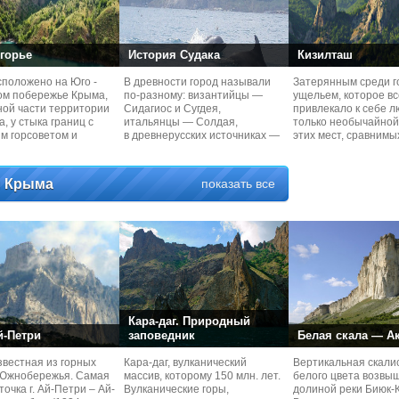
горье
История Судака
Кизилташ
сположено на Юго -
В древности город называли
Затерянным среди г
ом побережье Крыма,
по-разному: византийцы —
ущельем, которое вс
ной части территории
Сидагиос и Сугдея,
привлекало к себе л
а, у стыка границ с
итальянцы — Солдая,
только необычайной
м горсоветом и
в древнерусских источниках —
этих мест, сравнимы
ским
Сурож. В османское время
Швейцарией. В сред
 Крыма
показать все
Кара-даг. Природный
й-Петри
заповедник
Белая скала — А
вестная из горных
Кaра-даг, вулканический
Вертикальная скали
Южнобережья. Самая
массив, которому 150 млн. лет.
белого цвета возвы
точка г. Ай-Петри – Ай-
Вулканические горы,
долиной реки Биюк-К