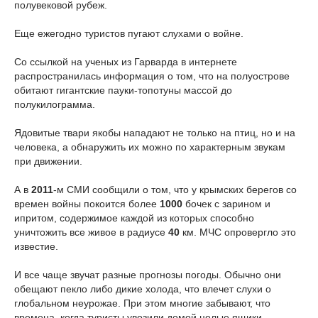
полувековой рубеж.
Еще ежегодно туристов пугают слухами о войне.
Со ссылкой на ученых из Гарварда в интернете
распространилась информация о том, что на полуострове
обитают гигантские пауки-топотуны массой до
полукилограмма.
Ядовитые твари якобы нападают не только на птиц, но и на
человека, а обнаружить их можно по характерным звукам
при движении.
А в
2011
-м СМИ сообщили о том, что у крымских берегов со
времен войны покоится более
1000
бочек с зарином и
ипритом, содержимое каждой из которых способно
уничтожить все живое в радиусе
40
км. МЧС опровергло это
известие.
И все чаще звучат разные прогнозы погоды. Обычно они
обещают пекло либо дикие холода, что влечет слухи о
глобальном неурожае. При этом многие забывают, что
времена, когда туристы увозили домой целые ящики