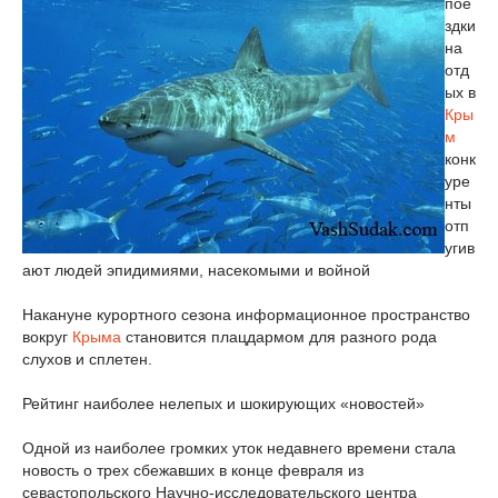
пое
здки
на
отд
ых в
Кры
м
конк
уре
нты
отп
угив
ают людей эпидимиями, насекомыми и войной
Накануне курортного сезона информационное пространство
вокруг
Крыма
становится плацдармом для разного рода
слухов и сплетен.
Рейтинг наиболее нелепых и шокирующих «новостей»
Одной из наиболее громких уток недавнего времени стала
новость о трех сбежавших в конце февраля из
севастопольского Научно-исследовательского центра