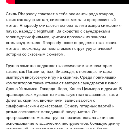
Стиль Rhapsody сочетает в себе элементы ряда жанров,
таких как пауэр-метал, симфоник-метал и прогрессивный
метал. Rhapsody считаются основателями жанра симфоник-
пауэр, наряду с Nightwish. За сходство с саундтреками
голливудских фильмов, критики прозвали их жанром
«голливуд-метал». Rhapsody также определяют как «эпик-
метал», поскольку их тексты имеют структуру эпической
истории со сквозным сюжетом.
Группа заметно подражает классическим композиторам —
таким, как Паганини, Бах, Вивальди, с помощью гитары
имитируя виртуозную игру на скрипке. Среди повлиявших
композиторов также отмечают авторов саундтреков к кино:
Джона Уильямса, Говарда Шора, Ханса Циммера и других. В
аранжировках музыканты используют как клавишные, так и
флейты, скрипки, виолончели, записываются с
симфоническими оркестрами. Основу гитарных партий и
ритма составляет мелодичный пауэр-метал. От
прогрессивного метала группа позаимствовала активное
использование классических инструментов, большую длину