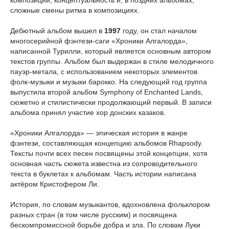
композиций, концептуальность и, в поздних альбомах,
сложные смены ритма в композициях.
Дебютный альбом вышел в
1997
году, он стал началом
многосерийной фэнтези-саги «Хроники Алгалорда»,
написанной Турилли, который является основным автором
текстов группы. Альбом был выдержан в стиле мелодичного
пауэр-метала, с использованием некоторых элементов
фолк-музыки и музыки барокко. На следующий год группа
выпустила второй альбом Symphony of Enchanted Lands,
сюжетно и стилистически продолжающий первый. В записи
альбома принял участие хор донских казаков.
«Хроники Алгалорда» — эпическая история в жанре
фэнтези, составляющая концепцию альбомов Rhapsody.
Тексты почти всех песен посвящены этой концепции, хотя
основная часть сюжета известна из сопроводительного
текста в буклетах к альбомам. Часть истории написана
актёром Кристофером Ли.
История, по словам музыкантов, вдохновлена фольклором
разных стран (в том числе русским) и посвящена
бескомпромиссной борьбе добра и зла. По словам Луки