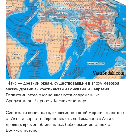
Те́тис — древний океан, существовавший в эпоху мезозоя
между древними континентами Гондвана и Лавразия.
Реликтами этого океана являются современные
Средиземное, Чёрное и Каспийское моря.
Систематические находки окаменелостей морских животных
от Альп и Карпат в Европе вплоть до Гималаев в Азии с
древних времён объяснялись библейской историей о
Великом потопе.