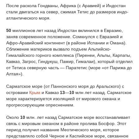
После раскола Гондваны, Африка (с Аравией) и Индостан
стали двигаться на север, сжимая Тетис до размеров индо-
атлантического моря.
50
миллионов лет назад Индостан вклинился в Евразию,
заняв современное положение. Сомкнулся с Евразией и
Афро-Аравийский континент (в районе Испании и Омана).
Сближение материков вызвало подъем Альпийско-
Гималайского горного комплекса (Пиренеи, Альпы, Карпаты,
Кавказ, Загрос, Гиндукуш, Памир, Гималаи), который отделил
от Тетиса северную часть — Паратетис (море «от Парижа до
Алтая»).
Сарматское море (от Паннонского моря до Аральского) c
островами
Крым
и Кавказ
13
—
10
млн лет назад. Сарматское
море характеризуется изоляцией от мирового океана и
прогрессирующим опреснением.
Около
10
млн. лет назад Сарматское море восстанавливает
связь с мировым океаном в районе пролива Босфор. Этот
период получил название Меотического моря, которое
представляло собой Черное и Каспийское море, связанное