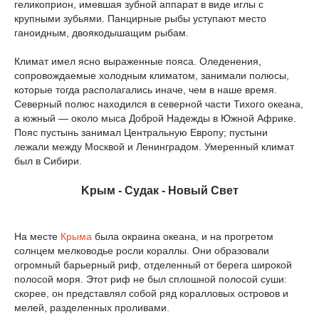
геликоприон, имевшая зубной аппарат в виде иглы с
крупными зубьями. Панцирные рыбы уступают место
ганоидным, двоякодышащим рыбам.
Климат имел ясно выраженные пояса. Оледенения,
сопровождаемые холодным климатом, занимали полюсы,
которые тогда располагались иначе, чем в наше время.
Северный полюс находился в северной части Тихого океана,
а южный — около мыса Доброй Надежды в Южной Африке.
Пояс пустынь занимал Центральную Европу; пустыни
лежали между Москвой и Ленинградом. Умеренный климат
был в Сибири.
Kрым - Судaк - Нoвый Свет
На месте
Крыма
была окраина океана, и на прогретом
солнцем мелководье росли кораллы. Они образовали
огромный барьерный риф, отделенный от берега широкой
полосой моря. Этот риф не был сплошной полосой суши:
скорее, он представлял собой ряд коралловых островов и
мелей, разделенных проливами.