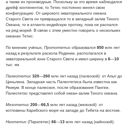
а также их производные. Поскольку за это время наблюдался
дрейф континентов, то Тетис постоянно менял свою
конфигурацию. От широкого экваториального океана
Старого Света он превращался то в западный залив Тихого
Океана, то в атланто-индийскую протоку, пока не распался
на ряд морей. В связи с этим уместно говорить о нескольких
океанах Тетис:
По мнению учёных,
Прототетис
образовался
850
млн лет
назад в результате раскола Родинии, располагался в
экваториальной зоне Старого Света и имел ширину в
6
—
10
тыс. км.
Палеотетис
320
—
260
млн лет назад (палеозой): от Альп до
Циньлина. Западная часть Палеотетиса была известна как
Реикум. В конце палеозоя, после образования Пангеи,
Палеотетис представлял собой океан-залив Тихого океана.
Мезотетис
200
—
66,5
млн лет назад (мезозой): от
котловины Карибского моря на западе до Тибета на востоке.
Неотетис
(Паратетис)
66
—
13
млн лет назад (кайнозой).