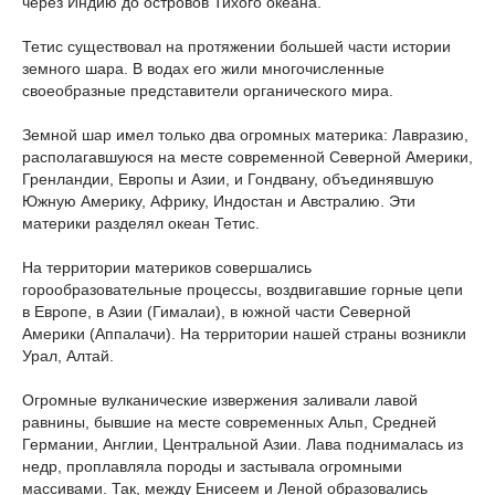
через Индию до островов Тихого океана.
Тетис существовал на протяжении большей части истории
земного шара. В водах его жили многочисленные
своеобразные представители органического мира.
Земной шар имел только два огромных материка: Лавразию,
располагавшуюся на месте современной Северной Америки,
Гренландии, Европы и Азии, и Гондвану, объединявшую
Южную Америку, Африку, Индостан и Австралию. Эти
материки разделял океан Тетис.
На территории материков совершались
горообразовательные процессы, воздвигавшие горные цепи
в Европе, в Азии (Гималаи), в южной части Северной
Америки (Аппалачи). На территории нашей страны возникли
Урал, Алтай.
Огромные вулканические извержения заливали лавой
равнины, бывшие на месте современных Альп, Средней
Германии, Англии, Центральной Азии. Лава поднималась из
недр, проплавляла породы и застывала огромными
массивами. Так, между Енисеем и Леной образовались