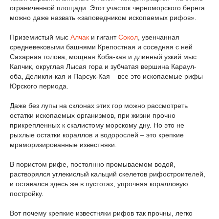
ограниченной площади. Этот участок черноморского берега
можно даже назвать «заповедником ископаемых рифов».
Приземистый мыс
Алчак
и гигант
Сокол
, увенчанная
средневековыми башнями Крепостная и соседняя с ней
Сахарная голова, мощная Коба-кая и длинный узкий мыс
Капчик, округлая Лысая гора и зубчатая вершина Караул-
оба, Деликли-кая и Парсук-Кая – все это ископаемые рифы
Юрского периода.
Даже без лупы на склонах этих гор можно рассмотреть
остатки ископаемых организмов, при жизни прочно
прикрепленных к скалистому морскому дну. Но это не
рыхлые остатки кораллов и водорослей – это крепкие
мраморизированные известняки.
В пористом рифе, постоянно промываемом водой,
растворялся углекислый кальций скелетов рифостроителей,
и оставался здесь же в пустотах, упрочняя коралловую
постройку.
Вот почему крепкие известняки рифов так прочны, легко