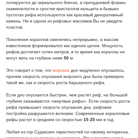
полируются до зеркального блеска, а причудливой формы
окаменелости и сростки кристаллов кальцита в бывших
пустотах рифа используются как красивый декоративный
камень. Ни в одном из рифовых массивов Вы не увидите
пластов.
Поколения кораллов сменялись непрерывно, а массив
известняков формировался как единое целое. Мощность
рифов достигает сотен метров, в то время как кораллы не
могут жить на глубине ниже
50
м.
Это говорит о том, что
морское
дно медленно опускалось,
причем скорость опускания морского дна была примерно
такой же, как и скорость роста барьерного рифа.
Если дно опускается быстрее, чем растет риф, на большой
глубине оказываются «мертвые рифы». Если скорость роста
рифа превышает скорость опускания дна, рифовая
постройка разрушается волнами. Современные коралловые
рифы растут в среднем со скоростью
15
-
20
мм в год.
Любая из гор Судакских окрестностей по-своему интересна,