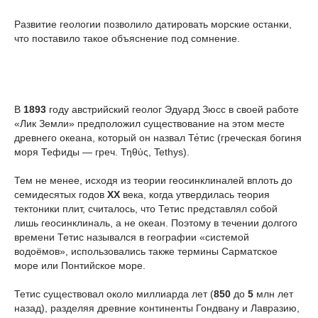
Развитие геологии позволило датировать морские останки,
что поставило такое объяснение под сомнение.
В
1893
году австрийский геолог Эдуард Зюсс в своей работе
«Лик Земли» предположил существование на этом месте
древнего океана, который он назвал Те́тис (греческая богиня
моря Тефиды — греч. Τηθύς, Tethys).
Тем не менее, исходя из теории геосинклиналей вплоть до
семидесятых годов
XX
века, когда утвердилась теория
тектоники плит, считалось, что Тетис представлял собой
лишь геосинклиналь, а не океан. Поэтому в течении долгого
времени Тетис назывался в географии «системой
водоёмов», использовались также термины Сарматское
море или Понтийское море.
Тетис существовал около миллиарда лет (
850
до
5
млн лет
назад), разделяя древние континенты Гондвану и Лавразию,