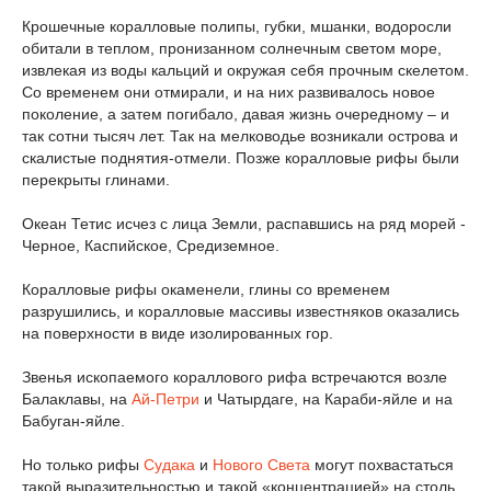
Крошечные коралловые полипы, губки, мшанки, водоросли
обитали в теплом, пронизанном солнечным светом море,
извлекая из воды кальций и окружая себя прочным скелетом.
Со временем они отмирали, и на них развивалось новое
поколение, а затем погибало, давая жизнь очередному – и
так сотни тысяч лет. Так на мелководье возникали острова и
скалистые поднятия-отмели. Позже коралловые рифы были
перекрыты глинами.
Океан Тетис исчез с лица Земли, распавшись на ряд морей -
Черное, Каспийское, Средиземное.
Коралловые рифы окаменели, глины со временем
разрушились, и коралловые массивы известняков оказались
на поверхности в виде изолированных гор.
Звенья ископаемого кораллового рифа встречаются возле
Балаклавы, на
Ай-Петри
и Чатырдаге, на Караби-яйле и на
Бабуган-яйле.
Но только рифы
Судака
и
Нового Света
могут похвастаться
такой выразительностью и такой «концентрацией» на столь