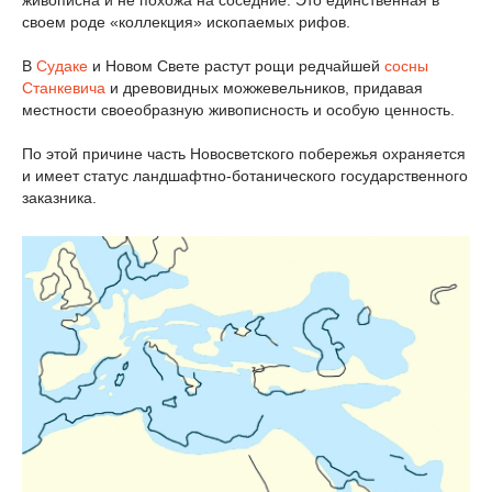
живописна и не похожа на соседние. Это единственная в
своем роде «коллекция» ископаемых рифов.
В
Судаке
и Новом Свете растут рощи редчайшей
сосны
Станкевича
и древовидных можжевельников, придавая
местности своеобразную живописность и особую ценность.
По этой причине часть Новосветского побережья охраняется
и имеет статус ландшафтно-ботанического государственного
заказника.