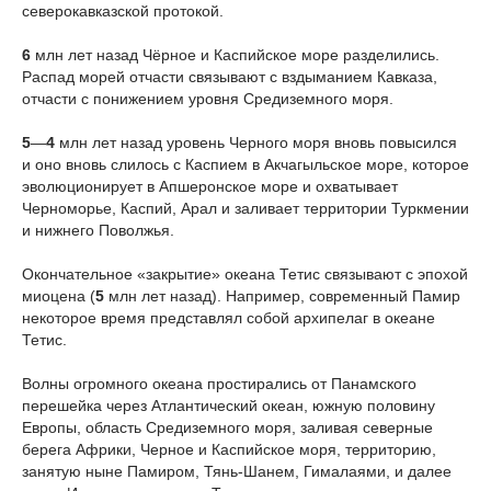
северокавказской протокой.
6
млн лет назад Чёрное и Каспийское море разделились.
Распад морей отчасти связывают с вздыманием Кавказа,
отчасти с понижением уровня Средиземного моря.
5
—
4
млн лет назад уровень Черного моря вновь повысился
и оно вновь слилось с Каспием в Акчагыльское море, которое
эволюционирует в Апшеронское море и охватывает
Черноморье, Каспий, Арал и заливает территории Туркмении
и нижнего Поволжья.
Окончательное «закрытие» океана Тетис связывают с эпохой
миоцена (
5
млн лет назад). Например, современный Памир
некоторое время представлял собой архипелаг в океане
Тетис.
Волны огромного океана простирались от Панамского
перешейка через Атлантический океан, южную половину
Европы, область Средиземного моря, заливая северные
берега Африки, Черное и Каспийское моря, территорию,
занятую ныне Памиром, Тянь-Шанем, Гималаями, и далее