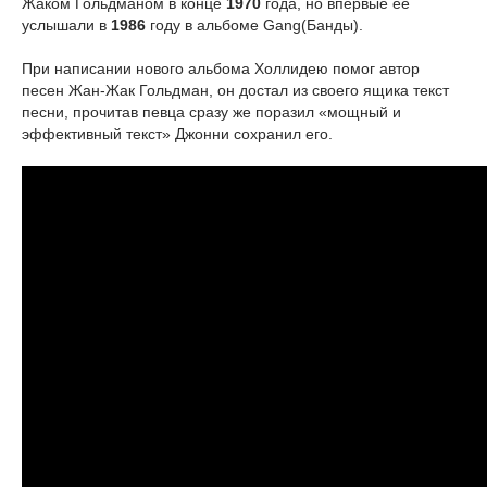
Жаком Гольдманом в конце
1970
года, но впервые её
услышали в
1986
году в альбоме Gang(Банды).
При написании нового альбома Холлидею помог автор
песен Жан-Жак Гольдман, он достал из своего ящика текст
песни, прочитав певца сразу же поразил «мощный и
эффективный текст» Джонни сохранил его.