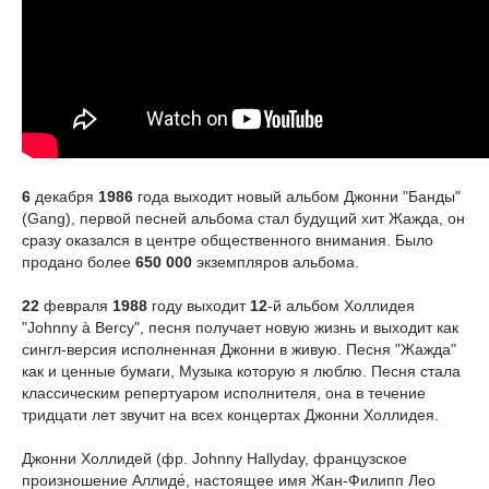
6
декабря
1986
года выходит новый альбом Джонни "Банды"
(Gang), первой песней альбома стал будущий хит Жажда, он
сразу оказался в центре общественного внимания. Было
продано более
650 000
экземпляров альбома.
22
февраля
1988
году выходит
12
-й альбом Холлидея
"Johnny à Bercy", песня получает новую жизнь и выходит как
сингл-версия исполненная Джонни в живую. Песня "Жажда"
как и ценные бумаги, Музыка которую я люблю. Песня стала
классическим репертуаром исполнителя, она в течение
тридцати лет звучит на всех концертах Джонни Холлидея.
Джонни Холлидей (фр. Johnny Hallyday, французское
произношение Аллиде́, настоящее имя Жан-Филипп Лео