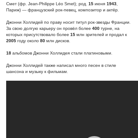
Смет (фр. Jean-Philippe Léo Smet); род.
15
июня
1943
,
Париж) — французский рок-певец, композитор и актёр.
Джонни Холлидей по праву носит титул рок-звезды Франции.
За свою долгую карьеру он провёл более
400
турне, на
которых присутствовало более
15
млн зрителей и продал к
2005
году около
80
млн дисков.
18
альбомов Джонни Холлидея стали платиновыми.
Джонни Холлидей также написал много песен в стиле
шансона и музыку к фильмам.