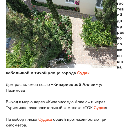
гос
тев
ой
дв
ор
рас
по
ло
же
нн
ый
на
небольшой и тихой улице города
Судак
Дом расположен возле
«Кипарисовой Аллеи»
ул.
Нахимова
Выход к морю через «Кипарисовую Аллею» и через
Туристично оздоровительный комплекс «ТОК
Судак
»
На выбор пляжи
Судака
общей протяженностью три
километра.