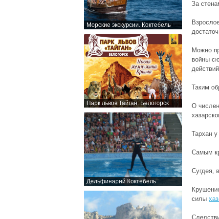
За стен
Взрослое
Морские экскурсии. Коктебель
достато
Можно пр
войны
сю
действий
Таким об
Парк львов Тайган. Белогорск
О числен
хазарско
Тархан у
Самым к
Сугдея, 
Дельфинарий Коктебель
Крушение
силы
хаз
Следстви