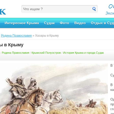
Интересное Крыма
Судак
Фото
Видео
Отдых в Суд
»
Родина Православия
» Хазары в Крыму
ы в Крыму
я:
Родина Православия
/
Крымский Полуостров
/
История Крыма и города Судак
В
Су
В 
ка
О
пр
гл
ар