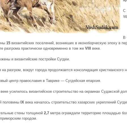
С
зд
В 
ены
15
византийских поселений,
возникших в иконоборческую эпоху
в пе
те разгрома практически одновременно в том же
VIII
веке.
жены и византийские постройки Сугдеи.
 на разгром,
вокруг города продолжается консолидация христианского 
овый центр православия в
Таврике
—
Сугдейская епархия
.
веке
усилилось византийское строительство на окраинах Судакской до
ой половины
IX
века
началось строительство хазарских укреплений
Сугде
тельные стены толщиной
2,7
метра
ограждали территорию площадью б
приморским городом.