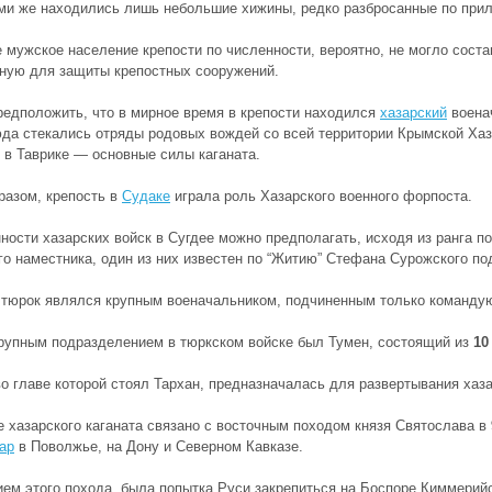
ами же находились лишь
небольшие хижины
, редко
разбросанные
по прил
 мужское население крепости по
численности
, вероятно,
не могло соста
чную
для защиты крепостных сооружений
.
едположить, что в мирное время
в крепости находился
хазарский
воена
да стекались
отряды родовых вождей
со всей территории
Крымской Хаза
 в Таврике — основные силы каганата.
разом,
крепость в
Судаке
играла роль Хазарского военного форпоста.
ности хазарских войск в Сугдее можно предполагать, исходя из ранга п
го наместника,
один из них известен
по “
Житию
” Стефана Сурожского п
 тюрок являлся
крупным военачальником
, подчиненным только
командую
рупным подразделением в
тюркском войске
был Тумен, состоящий из
10
во главе которой стоял Тархан, предназначалась для развертывания хаз
 хазарского каганата
связано
с восточным походом князя Святослава в
ар
в Поволжье
, на
Дону
и
Северном Кавказе
.
ем этого похода, была
попытка Руси закрепиться на Боспоре Киммерий