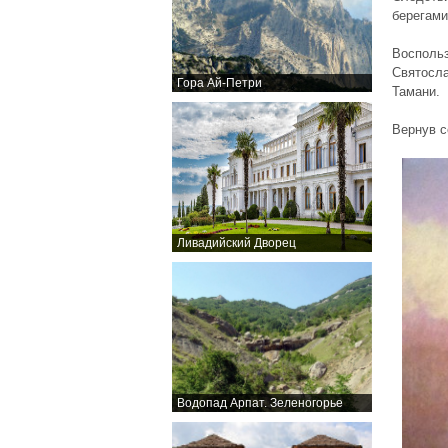
берегами
Восполь
Святосла
Гора Ай-Петри
Тамани.
Вернув с
Ливадийский Дворец
Водопад Арпат. Зеленогорье