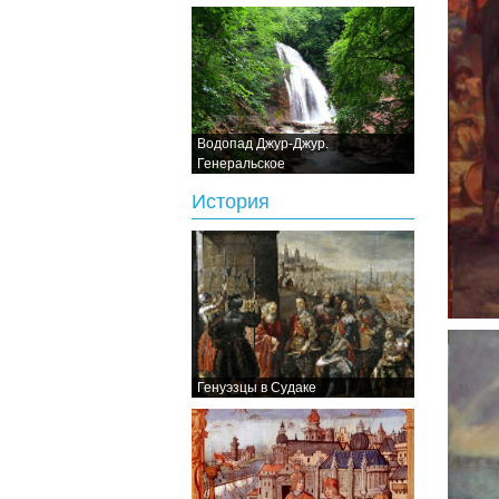
Водопад Джур-Джур.
Генеральское
История
Генуэзцы в Судаке