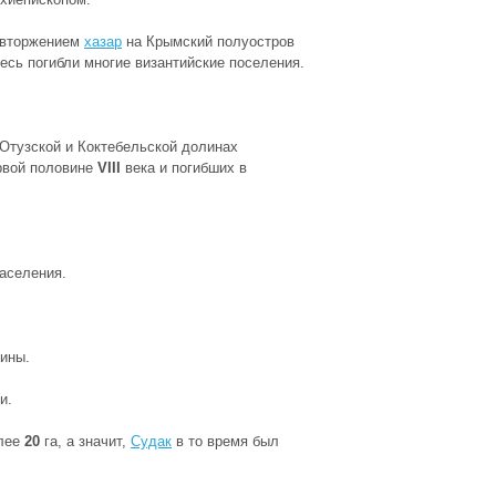
 вторжением
хазар
на Крымский полуостров
есь погибли многие
византийские
поселения.
Отузской и Коктебельской долинах
рвой половине
VIII
века и погибших в
населения
.
лины
.
и.
олее
20
га
, а значит,
Судак
в то время был