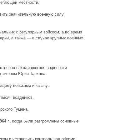
егающей местности.
вить
значительную военную силу,
чальник
с
регулярным войском
, а во
время
рии, а также — в случае крупных военных
остоянно находившегося в крепости
од именем
Юрия Тархана
.
щему войсками и кагану
.
тысяч всадников.
арского Тумена.
964
г.
, когда были
разгромлены основные
ском
и установить
контроль над обоими