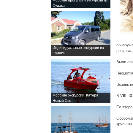
Морские прогулки и экскурсии из
Судака
обнаруж
Индивидуальные экскурсии из
результа
Судака
Были
сож
Несмотря
Возник н
Морские экскурсии. Катера.
В
VIII
–
IX
Новый Свет
Со втор
Оборони
крупным 