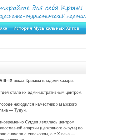
аке
История Музыкальных Хитов
VIII
–
IX
веках
Крымом владели хазaры
.
гдея стала их
административным центром
.
городе находился наместник хазарского
гана — Тудун.
дновременно
Сугдея
являлась
центром
авославной епархии
(церковного округа) во
аве сначала с епископом, а с
Х
века —
хиепископом.