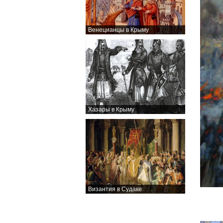
Венецианцы в Крыму
Хазары в Крыму
Византия в Судаке