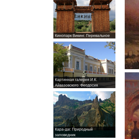
Кинопарк Викинг. Перевальное
Картинная галерея И.К.
Айвазовского. Феодосия
Кара-даг. Природный
заповедник