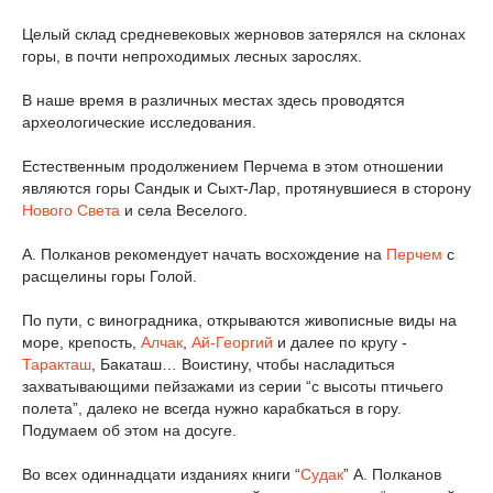
Целый склад средневековых жерновов затерялся на склонах
горы, в почти непроходимых лесных зарослях.
В наше время в различных местах здесь проводятся
археологические исследования.
Естественным продолжением Перчема в этом отношении
являются горы Сандык и Сыхт-Лар, протянувшиеся в сторону
Нового Света
и села Веселого.
А. Полканов рекомендует начать восхождение на
Перчем
с
расщелины горы Голой.
По пути, с виноградника, открываются живописные виды на
море, крепость,
Алчак
,
Ай-Георгий
и далее по кругу -
Таракташ
, Бакаташ… Воистину, чтобы насладиться
захватывающими пейзажами из серии “с высоты птичьего
полета”, далеко не всегда нужно карабкаться в гору.
Подумаем об этом на досуге.
Во всех одиннадцати изданиях книги “
Судак
” А. Полканов