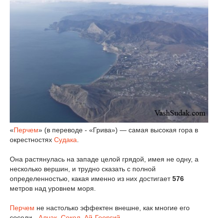
«
Перчем
» (в переводе - «Грива») — самая высокая гора в
окрестностях
Судака
.
Она растянулась на западе целой грядой, имея не одну, а
несколько вершин, и трудно сказать с полной
определенностью, какая именно из них достигает
576
метров над уровнем моря.
Перчем
не настолько эффектен внешне, как многие его
соседи -
Алчак
,
Сокол
,
Ай-Георгий
.