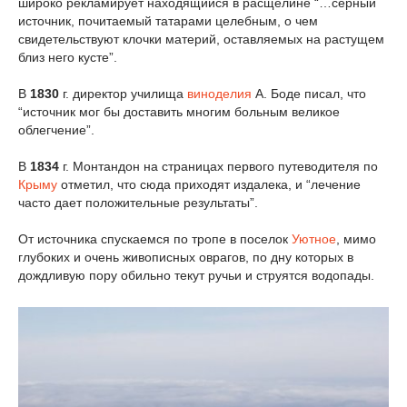
широко рекламирует находящийся в расщелине “…серный
источник, почитаемый татарами целебным, о чем
свидетельствуют клочки материй, оставляемых на растущем
близ него кусте”.
В
1830
г. директор училища
виноделия
А. Боде писал, что
“источник мог бы доставить многим больным великое
облегчение”.
В
1834
г. Монтандон на страницах первого путеводителя по
Крыму
отметил, что сюда приходят издалека, и “лечение
часто дает положительные результаты”.
От источника спускаемся по тропе в поселок
Уютное
, мимо
глубоких и очень живописных оврагов, по дну которых в
дождливую пору обильно текут ручьи и струятся водопады.