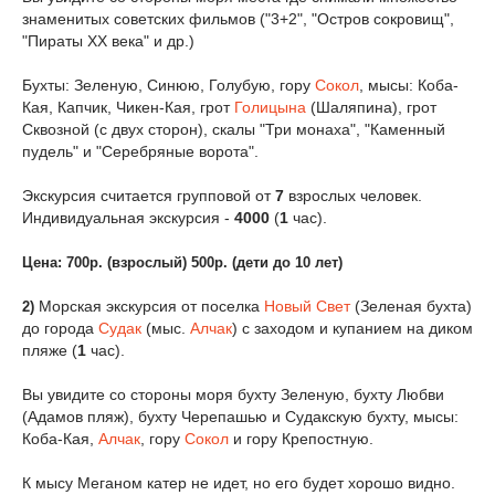
знаменитых советских фильмов ("3+2", "Остров сокровищ",
"Пираты XX века" и др.)
Бухты: Зеленую, Синюю, Голубую, гору
Сокол
, мысы: Коба-
Кая, Капчик, Чикен-Кая, грот
Голицына
(Шаляпина), грот
Сквозной (с двух сторон), скалы "Три монаха", "Каменный
пудель" и "Серебряные ворота".
Экскурсия считается групповой от
7
взрослых человек.
Индивидуальная экскурсия -
4000
(
1
час).
Цена: 700р. (взрослый) 500р. (дети до 10 лет)
Морская экскурсия от поселка
Новый Свет
(Зеленая бухта)
2)
до города
Судак
(мыс.
Алчак
) с заходом и купанием на диком
пляже (
1
час).
Вы увидите со стороны моря бухту Зеленую, бухту Любви
(Адамов пляж), бухту Черепашью и Судакскую бухту, мысы:
Коба-Кая,
Алчак
, гору
Сокол
и гору Крепостную.
К мысу Меганом катер не идет, но его будет хорошо видно.