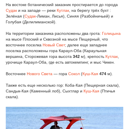
На востоке ботанический заказник простирается до города
Судак
и на западе — реки
Кутлак
, на берегу трёх бухт :
Зелёная (
Судак
-Лиман, Лисья), Синяя (Разбойничьей) и
Голубая (Делилиманской).
На территории заказника расположены два грота:
Голицына
на мысе Плоский и Сквозной на мысе Пещерный, что
восточнее поселка
Новый Свет
; далее еще западнее
поселка расположены гора Караул-Оба (Караульная
вершина, Сторожевая гора высота
342
м), крепость
Кутлак
,
урочище Караул-Оба, где есть автокемпинг, и мыс Чикен.
Восточнее
Нового Света
— гора
Сокол
(
Куш-Кая
474
м).
Также есть еще несколько гор: Коба-Кая (Пещерная скала),
Сандык-Кая (Каменный лоб), Сыхтлар и
Куш-Кая
(Птичья
скала).