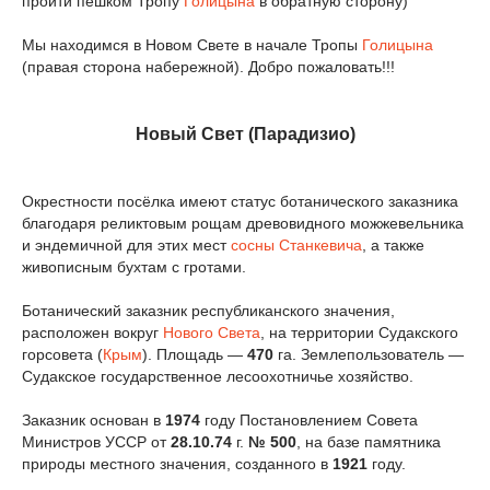
пройти пешком Тропу
Голицына
в обратную сторону)
Мы находимся в Новом Свете в начале Тропы
Голицына
(правая сторона набережной). Добро пожаловать!!!
Нoвый Свет (Парадизио)
Окрестности посёлка имеют статус ботанического заказника
благодаря реликтовым рощам древовидного можжевельника
и эндемичной для этих мест
сосны Станкевича
, а также
живописным бухтам с гротами.
Ботанический заказник республиканского значения,
расположен вокруг
Нового Света
, на территории Судакского
горсовета (
Крым
). Площадь —
470
га. Землепользователь —
Судакское государственное лесоохотничье хозяйство.
Заказник основан в
1974
году Постановлением Совета
Министров УССР от
28.10.74
г.
№ 500
, на базе памятника
природы местного значения, созданного в
1921
году.