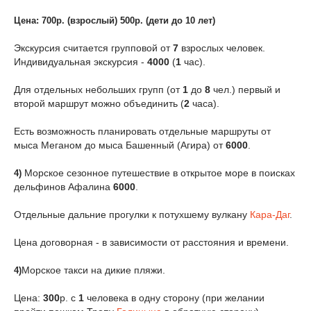
Цена: 700р. (взрослый) 500р. (дети до 10 лет)
Экскурсия считается групповой от
7
взрослых человек.
Индивидуальная экскурсия -
4000
(
1
час).
Для отдельных небольших групп (от
1
до
8
чел.) первый и
второй маршрут можно объединить (
2
часа).
Есть возможность планировать отдельные маршруты от
мыса Меганом до мыса Башенный (Агира) от
6000
.
Мoрское сезонное путешествие в открытое море в поисках
4)
дельфинов Афалина
6000
.
Отдельные дальние прогулки к потухшему вулкану
Кара-Даг
.
Цена договорная - в зависимости от расстояния и времени.
Мoрское такси на дикие пляжи.
4)
Цена:
300
р. с
1
человека в одну сторону (при желании