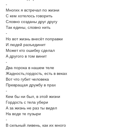
-
Многих я встречал по жизни
С кем хотелось говорить
Словно созданы друг другу
Так едины, словно нить
-
Но вот жизнь внесёт поправки
И людей разъединит
Может кто ошибку сделал
А другого в том винит
-
Два порока в нашем теле
Жадность,гордость, есть в веках
Вот что губит человека
Превращая дружбу в прах
-
Кем бы ни был, в этой жизни
Гордость с тела убери
А за жизнь не раз ты видел
На воде те пузыри
-
В сильный ливень, как их много