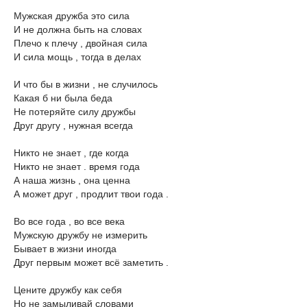
Мужская дружба это сила
И не должна быть на словах
Плечо к плечу , двойная сила
И сила мощь , тогда в делах
И что бы в жизни , не случилось
Какая б ни была беда
Не потеряйте силу дружбы
Друг другу , нужная всегда
Никто не знает , где когда
Никто не знает . время года
А наша жизнь , она ценна
А может друг , продлит твои года .
Во все года , во все века
Мужскую дружбу не измерить
Бывает в жизни иногда
Друг первым может всё заметить .
Цените дружбу как себя
Но не замыливай словами