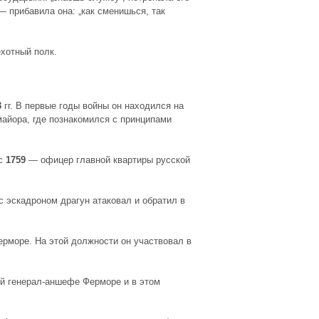
— прибавила она: „как сменишься, так
хотный полк.
3
гг. В первые годы войны он находился на
майора, где познакомился с принципами
 с
1759
— офицер главной квартиры русской
 с эскадроном драгун атаковал и обратил в
рморе. На этой должности он участвовал в
й генерал-аншефе Ферморе и в этом