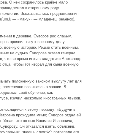
ова. О ней сохранилось крайне мало
 принадлежал к старинному роду
й коллегии. Высказывались предположения
անուկ — «манук» — младенец, ребёнок),
имении в деревне. Суворов рос слабым,
оров проявил тягу к военному делу,
ю, военную историю. Решив стать военным,
яние на судьбу Суворова оказал генерал
, что во время игры в солдатики Александр
о отца, чтобы тот избрал для сына военную
начать положенную законом выслугу лет для
 постепенно повышаясь в звании. В
родолжал своё обучение, как
пусе, изучил несколько иностранных языков.
относящийся к этому периоду: «Будучи в
Петровна проходила мимо; Суворов отдал ей
т. Узнав, что он сын Василия Ивановича,
Суворову. Он отказался взять, объяснив,
осударыня: „знаешь службу“; потрепала его