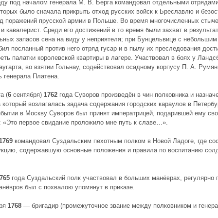
ду под началом генерала М. В. Берга командовал отдельными отрядами 
торых было сначала прикрыть отход русских войск к Бреславлю и безос
д поражений прусской армии в Польше. Во время многочисленных стыче
 и кавалерист. Среди его достижений в то время были захват в результа
ьных запасов сена на виду у неприятеля; при Бунцельвице с небольшим
тбил посланный против него отряд гусар и в пылу их преследования дости
еть палатки королевской квартиры в лагере. Участвовал в боях у Ландс
аугарта, во взятии Гольнау, содействовал осадному корпусу П. А. Румя
ь генерала Платена.
а (
6
сентября)
1762
года Суворов произведён в чин полковника и назнач
а который возлагалась задача содержания городских караулов в Петерб
рибытии в Москву Суворов был принят императрицей, подарившей ему сво
: «Это первое свидание проложило мне путь к славе…».
1769
командовал Суздальским пехотным полком в Новой Ладоге, где со
кцию, содержавшую основные положения и правила по воспитанию солда
765
года Суздальский полк участвовал в больших манёврах, регулярно 
анёвров был с похвалою упомянут в приказе.
бря
1768
— бригадир (промежуточное звание между полковником и генера