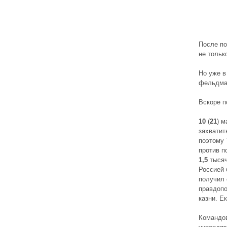
После по
не тольк
Но уже в
фельдмар
Вскоре п
10
(
21
) м
захватит
поэтому 
против п
1,5
тысяч
Россией 
получил 
правдопо
казни. Е
Командов