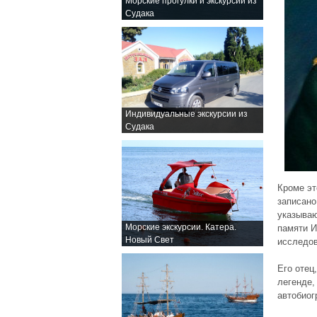
Морские прогулки и экскурсии из
Судака
Индивидуальные экскурсии из
Судака
Кроме эт
записано
указываю
Морские экскурсии. Катера.
памяти И
Новый Свет
исследов
Его отец
легенде,
автобиог