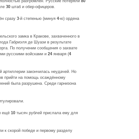
 полностью разгромлен. Русские потеряли
80
сле
30
штаб и обер-офицеров.
ён сразу
3
-й степенью (минуя
4
-ю) ордена
льского замка в Кракове, захваченного в
ода Габриэля де Шуази в результате
ерга. По получении сообщения о захвате
ими русскими войсками и
24
января (
4
ой артиллерии закончилась неудачей. Но
ков прийти на помощь осаждённому
лений была разрушена. Среди гарнизона
итулировали.
и ещё
10
тысяч рублей прислала ему для
ли к скорой победе и первому разделу