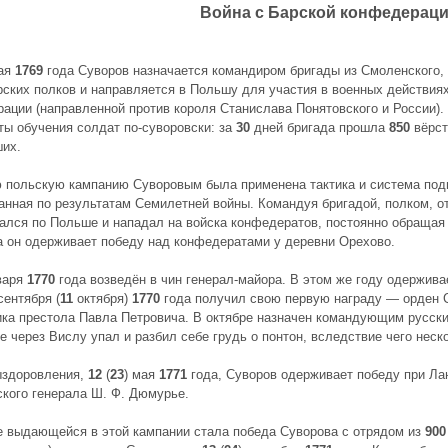
Война с Барской конфедерац
мая
1769
года Суворов назначается командиром бригады из Смоленского,
ских полков и направляется в Польшу для участия в военных действиях
ации (направленной против короля Станислава Понятовского и России)
ты обучения солдат по-суворовски: за
30
дней бригада прошла
850
вёрст
их.
 польскую кампанию Суворовым была применена тактика и система подг
анная по результатам Семилетней войны. Командуя бригадой, полком, о
лся по Польше и нападал на войска конфедератов, постоянно обращая и
 он одерживает победу над конфедератами у деревни Орехово.
варя
1770
года возведён в чин генерал-майора. В этом же году одержива
ентября (
11
октября)
1770
года получил свою первую награду — орден С
ка престола Павла Петровича. В октябре назначен командующим русски
е через Вислу упал и разбил себе грудь о понтон, вследствие чего нес
ыздоровления,
12
(
23
) мая
1771
года, Суворов одерживает победу при Ла
кого генерала Ш. Ф. Дюмурье.
 выдающейся в этой кампании стала победа Суворова с отрядом из
900