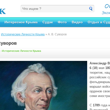
Интересное Крыма
Судак
Фото
Видео
Отдых в Суд
»
Исторические Личности Крыма
» А. В. Суворов
 Суворов
я:
Исторические Личности Крыма
Алекса́ндр В
6
(
18
) мая
18
теоретик, на
российских с
фельдмаршал
маршал войск
орденов свое
семи иностра
С
1789
года н
Рымникский,