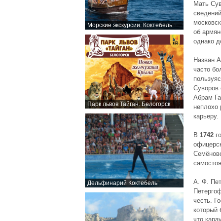
Мать Сув
сведений
московск
Морские экскурсии. Коктебель
об армян
однако д
Назван А
часто бо
пользуяс
Суворов 
Абрам Га
Парк львов Тайган. Белогорск
неплохо 
карьеру.
В
1742
го
офицерск
Семёновс
самостоя
А. Ф. Пе
Дельфинарий Коктебель
Петергоф
честь. Г
который 
что кара