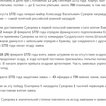
человек) в деле при Столовичах
13
(
24
) сентября
1771
года. Корпус был
убитыми, поляки — до
1
тысячи убитыми, около
700
пленными, в том чи
вгуста
1772
года генерал-майор Александр Васильевич Суворов награжд
гия — самой почётной российской военной наградой.
м достижением Суворова в первой польской кампании стало взятие Ваве
22
января (
2
февраля)
1772
года отрядом французского подполковника Кл
ти преемника Суворова на посту командира Суздальского полка Штальб
воров двинулся с небольшим отрядом к Кракову, где соединился с друг
)
1772
года начал осаду замка.
18
(
29
) февраля
1772
года взять замок штурмом из-за отсутствия осадн
продолжал осаду, в ходе которой постоянно пресекались попытки поля
у. В начале апреля прибыла осадная артиллерия. Часть замковых укреп
голод.
апреля
1772
года защитники замка —
43
офицера и
739
нижних чинов, кап
ая за эту победу Екатерина II наградила Суворова
1
тысячей червонцев 
участникам взятия замка.
 Суворова в значительной степени повлияли на исход кампании и приве