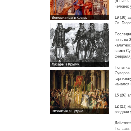
(
5
тысяч 
человек 
19
(
30
) а
Венецианцы в Крыму
Св. Геор
Последни
ночь на
халатнос
замка Су
февраля
Хазары в Крыму
Попытка
Суворов 
гарнизон
начался 
15
(
26
) 
12
(
23
) м
Византия в Судаке
раздачи 
Действия
Польши.