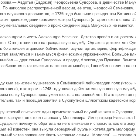
орова — Авдотья (Евдокия) Феодосьевна Суворова, в девичестве Манук
. По наиболее распространённой версии, её отец, Феодосий Семёнович,
ого служилого дворянства, с
1725
года был вице-президентом Вотчинно
ском происхождении фамилии матери Суворова (от армянского слова Մ
окументальных сведений о происхождении рода Мануковых не имеется.
лександром в честь Александра Невского. Детство провёл в отцовском 
лел. Отец готовил его на гражданскую службу. Однако с детских лет Сув
ь богатейшей отцовской библиотекой, изучал артиллерию, фортификаци
стал закаляться и заниматься физическими упражнениями. Большое вли
ннибал — друг семьи Суворовых и прадед Александра Пушкина. Заметив
разбирается в тактических сложностях манёвра, Ганнибал повлиял на ег
ду был зачислен мушкетёром в Семёновский лейб-гвардии полк (чтобы 
ого чина), в котором в
1748
году начал действительную военную службу,
ком полку Суворов прослужил шесть с половиной лет. В это время он п
тельно, так и посещая занятия в Сухопутном шляхетском кадетском кор
трушевский описывает один примечательный случай из жизни Суворова, 
е в карауле, он стоял на часах у Монплезира. Императрица Елизавета 
осударыня почему-то обратила на него внимание и спросила, как его зову
был ей известен, она вынула серебряный рубль и хотела дать молодому 
ульный устав запрещает брать часовому деньги. „Молодец“, — сказала г