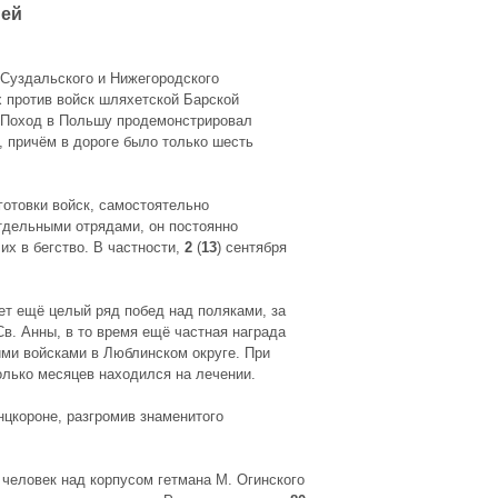
ией
 Суздальского и Нижегородского
 против войск шляхетской Барской
. Поход в Польшу продемонстрировал
, причём в дороге было только шесть
отовки войск, самостоятельно
тдельными отрядами, он постоянно
х в бегство. В частности,
2
(
13
) сентября
ет ещё целый ряд побед над поляками, за
в. Анны, в то время ещё частная награда
ми войсками в Люблинском округе. При
колько месяцев находился на лечении.
нцкороне, разгромив знаменитого
человек над корпусом гетмана М. Огинского