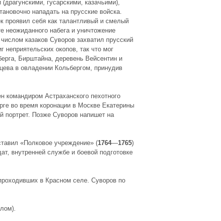
(драгунскими, гусарскими, казачьими),
тановочно нападать на прусские войска.
к проявил себя как талантливый и смелый
те неожиданного набега и уничтожение
 числом казаков Суворов захватил прусский
г неприятельских окопов, так что мог
берга, Бирштайна, деревень Вейсентин и
нцева в овладении Кольбергом, принудив
ен командиром Астраханского пехотного
урге во время коронации в Москве Екатерины
й портрет. Позже Суворов напишет на
ставил «Полковое учреждение» (
1764
—
1765
)
т, внутренней службе и боевой подготовке
проходивших в Красном селе. Суворов по
лом).