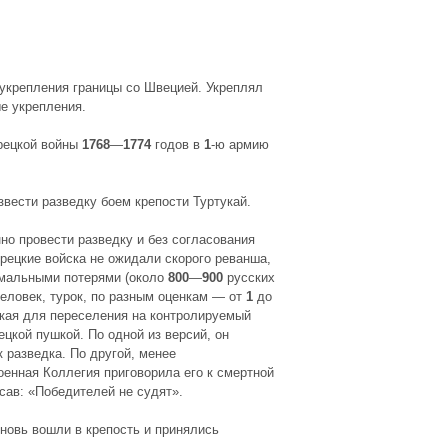
укрепления границы со Швецией. Укреплял
ые укрепления.
урецкой войны
1768
—
1774
годов в
1
-ю армию
звести разведку боем крепости Туртукай.
но провести разведку и без согласования
Турецкие войска не ожидали скорого реванша,
имальными потерями (около
800
—
900
русских
еловек, турок, по разным оценкам — от
1
до
укая для переселения на контролируемый
цкой пушкой. По одной из версий, он
 разведка. По другой, менее
оенная Коллегия приговорила его к смертной
сав: «Победителей не судят».
вновь вошли в крепость и принялись