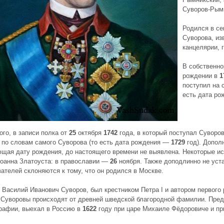
Суворов-Рым
Родился в с
Суворова, из
канцелярии, 
В собственно
рождении в
1
поступил на 
есть дата р
ого, в записи полка от
25
октября
1742
года, в который поступал Суворов
 по словам самого Суворова (то есть дата рождения —
1729
год). Допол
щая дату рождения, до настоящего времени не выявлена. Некоторые ист
оанна Златоуста: в православии —
26
ноября. Также доподлинно не уст
ателей склоняются к тому, что он родился в Москве.
, Василий Иванович Суворов, был крестником Петра I и автором первого
 Суворовы происходят от древней шведской благородной фамилии. Предо
рафии, выехал в Россию в
1622
году при царе Михаиле Фёдоровиче и пр