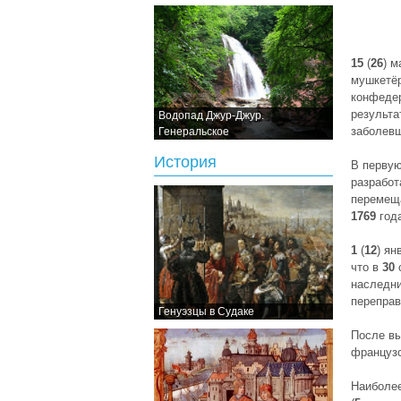
15
(
26
) 
мушкетёр
конфедер
результа
Водопад Джур-Джур.
заболевш
Генеральское
История
В первую
разработ
перемеща
1769
года
1
(
12
) ян
что в
30
с
наследни
переправ
Генуэзцы в Судаке
После в
французс
Наиболее