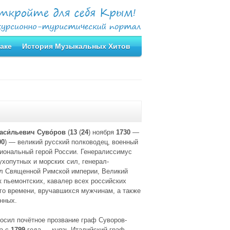
аке
История Музыкальных Хитов
аси́льевич Суво́ров
(
13
(
24
) ноября
1730
—
00
) — великий русский полководец, военный
циональный герой России. Генералиссимус
ухопутных и морских сил, генерал-
 Священной Римской империи, Великий
 пьемонтских, кавалер всех российских
го времени, вручавшихся мужчинам, а также
нных.
осил почётное прозвание граф Суворов-
 а с
1799
года — князь Италийский граф