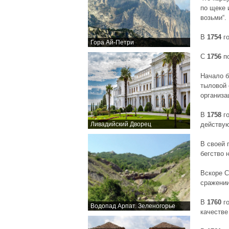
по щеке 
возьми“.
В
1754
го
Гора Ай-Петри
С
1756
п
Начало б
тыловой 
организа
В
1758
го
Ливадийский Дворец
действу
В своей 
бегство 
Вскоре С
сражении
В
1760
го
Водопад Арпат. Зеленогорье
качестве