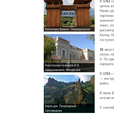
В
1761
го
целью ко
Нанёс ря
партизан
значител
пикет, о
Кинопарк Викинг. Перевальное
рассмотр
Келец, Н
отступит
26
август
полка, н
II. По п
портрете
Картинная галерея И.К.
Айвазовского. Феодосия
В
1763
—
— инстру
войск.
В июне
1
итогам м
Кара-даг. Природный
С сентя
заповедник