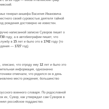
никский.
емье генерал-аншефа Василия Ивановича
вестного своей суровостью деятеля тайной
год рождения достоверно не известен.
ручно написанной записке Суворов пишет о
730
году, а в автобиографии пишет, что
службу в
15
лет и было это в
1742
году (то
ождения —
1727
год).
, описано, что отроду ему
12
лет и было это
нительная информация, однозначно
очники отмечали, что родился он в день
ановлено место рождения; большинство
 русского военного словаря. По родословной
к их, Сувор, как утверждал сам Суворов в
инял российское подданство.