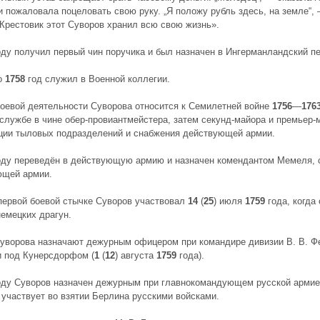
и пожаловала поцеловать свою руку. „Я положу рубль здесь, на земле“, 
 Крестовик этот Суворов хранил всю свою жизнь».
ду получил первый чин поручика и был назначен в Ингерманландский пе
о
1758
год служил в Военной коллегии.
оевой деятельности Суворова относится к Семилетней войне
1756
—
176
службе в чине обер-провиантмейстера, затем секунд-майора и премьер-
ции тыловых подразделений и снабжения действующей армии.
ду переведён в действующую армию и назначен комендантом Мемеля,
ющей армии.
первой боевой стычке Суворов участвовал
14
(
25
) июля
1759
года, когда
немецких драгун.
уворова назначают дежурным офицером при командире дивизии В. В. Фе
 под Кунерсдорфом (
1
(
12
) августа
1759
года).
ду Суворов назначен дежурным при главнокомандующем русской армие
 участвует во взятии Берлина русскими войсками.