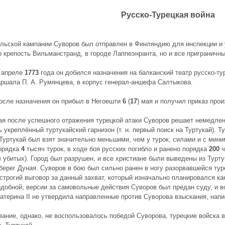
Русско-Турецкая война
льской кампании Суворов был отправлен в Финляндию для инспекции и 
о крепость Вильманстранд, в городе Лаппеэнранта, но и все приграничн
 апреле
1773
года он добился назначения на балканский театр русско-т
шала П. А. Румянцева, в корпус генерал-аншефа Салтыкова.
осле назначения он прибыл в Негоешти
6
(
17
) мая и получил приказ прои
ая после успешного отражения турецкой атаки Суворов решает немедлен
ь укреплённый туртукайский гарнизон (т. н. первый поиск на Туртукай). 
Туртукай был взят значительно меньшими, чем у турок, силами и с мин
орядка
4
тысяч турок, в ходе боя русских погибло и ранено порядка
200
ч
 убитых). Город был разрушен, и все христиане были выведены из Турт
берег Дуная. Суворов в бою был сильно ранен в ногу разорвавшейся туре
строгий выговор за данный захват, который изначально планировался как
добной, версии за самовольные действия Суворов был предан суду, и в
катерина II не утвердила направленные против Суворова взыскания, напи
ание, однако, не воспользовалось победой Суворова, турецкие войска 