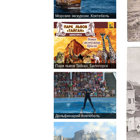
Морские экскурсии. Коктебель
Парк львов Тайган. Белогорск
Дельфинарий Коктебель