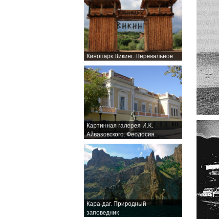
Кинопарк Викинг. Перевальное
Картинная галерея И.К.
Айвазовского. Феодосия
Кара-даг. Природный
заповедник