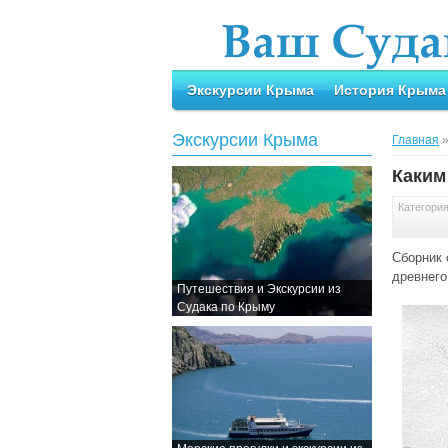
Экскурсии Крыма
История Крыма
Экскурсии Крыма
Главная
Каким
Категори
Сборник 
древнего
Путешествия и Экскурсии из
Судака по Крыму