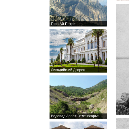
Гора Ай-Петри
Ливадийский Дворец
Водопад Арпат. Зеленогорье