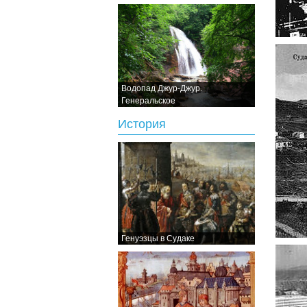
Водопад Джур-Джур.
Генеральское
История
Генуэзцы в Судаке