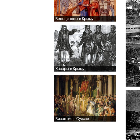
Венецианцы в Крыму
Хазары в Крыму
Византия в Судаке