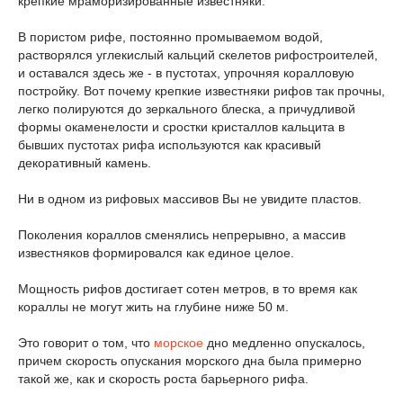
крепкие мраморизированные известняки.
В пористом рифе, постоянно промываемом водой,
растворялся углекислый кальций скелетов рифостроителей,
и оставался здесь же - в пустотах, упрочняя коралловую
постройку. Вот почему крепкие известняки рифов так прочны,
легко полируются до зеркального блеска, а причудливой
формы окаменелости и сростки кристаллов кальцита в
бывших пустотах рифа используются как красивый
декоративный камень.
Ни в одном из рифовых массивов Вы не увидите пластов.
Поколения кораллов сменялись непрерывно, а массив
известняков формировался как единое целое.
Мощность рифов достигает сотен метров, в то время как
кораллы не могут жить на глубине ниже 50 м.
Это говорит о том, что
морское
дно медленно опускалось,
причем скорость опускания морского дна была примерно
такой же, как и скорость роста барьерного рифа.