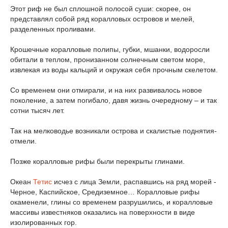
Этот риф не был сплошной полосой суши: скорее, он
представлял собой ряд коралловых островов и мелей,
разделенных проливами.
Крошечные коралловые полипы, губки, мшанки, водоросли
обитали в теплом, пронизанном солнечным светом море,
извлекая из воды кальций и окружая себя прочным скелетом.
Со временем они отмирали, и на них развивалось новое
поколение, а затем погибало, давя жизнь очередному – и так
сотни тысяч лет.
Так на мелководье возникали острова и скалистые поднятия-
отмели.
Позже коралловые рифы были перекрыты глинами.
Океан
Тетис
исчез с лица Земли, распавшись на ряд морей -
Черное, Каспийское, Средиземное… Коралловые рифы
окаменели, глины со временем разрушились, и коралловые
массивы известняков оказались на поверхности в виде
изолированных гор.