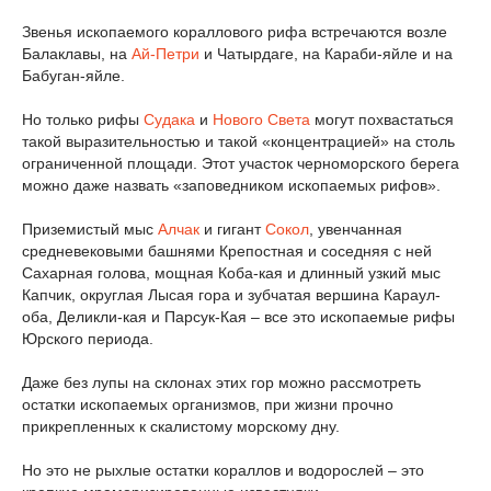
Звенья ископаемого кораллового рифа встречаются возле
Балаклавы, на
Ай-Петри
и Чатырдаге, на Караби-яйле и на
Бабуган-яйле.
Но только рифы
Судака
и
Нового Света
могут похвастаться
такой выразительностью и такой «концентрацией» на столь
ограниченной площади. Этот участок черноморского берега
можно даже назвать «заповедником ископаемых рифов».
Приземистый мыс
Алчак
и гигант
Сокол
, увенчанная
средневековыми башнями Крепостная и соседняя с ней
Сахарная голова, мощная Коба-кая и длинный узкий мыс
Капчик, округлая Лысая гора и зубчатая вершина Караул-
оба, Деликли-кая и Парсук-Кая – все это ископаемые рифы
Юрского периода.
Даже без лупы на склонах этих гор можно рассмотреть
остатки ископаемых организмов, при жизни прочно
прикрепленных к скалистому морскому дну.
Но это не рыхлые остатки кораллов и водорослей – это