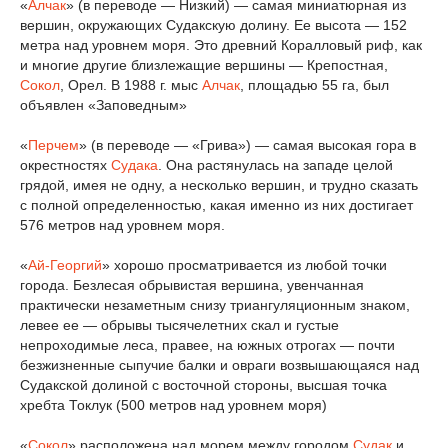
«
Алчак
» (в переводе — Низкий) — самая миниатюрная из
вершин, окружающих Судакскую долину. Ее высота — 152
метра над уровнем моря. Это древний Коралловый риф, как
и многие другие близлежащие вершины — Крепостная,
Сокол
, Орел. В 1988 г. мыс
Алчак
, площадью 55 га, был
объявлен «Заповедным»
«
Перчем
» (в переводе — «Грива») — самая высокая гора в
окрестностях
Судака
. Она растянулась на западе целой
грядой, имея не одну, а несколько вершин, и трудно сказать
с полной определенностью, какая именно из них достигает
576 метров над уровнем моря.
«
Ай-Георгий
» хорошо просматривается из любой точки
города. Безлесая обрывистая вершина, увенчанная
практически незаметным снизу триангуляционным знаком,
левее ее — обрывы тысячелетних скал и густые
непроходимые леса, правее, на южных отрогах — почти
безжизненные сыпучие балки и овраги возвышающаяся над
Судакской долиной с восточной стороны, высшая точка
хребта Токлук (500 метров над уровнем моря)
«
Сокол
» расположена над морем между городом
Судак
и