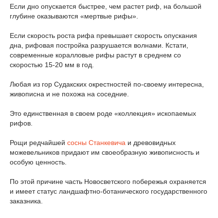
Если дно опускается быстрее, чем растет риф, на большой
глубине оказываются «мертвые рифы».
Если скорость роста рифа превышает скорость опускания
дна, рифовая постройка разрушается волнами. Кстати,
современные коралловые рифы растут в среднем со
скоростью 15-20 мм в год.
Любая из гор Судакских окрестностей по-своему интересна,
живописна и не похожа на соседние.
Это единственная в своем роде «коллекция» ископаемых
рифов.
Рощи редчайшей
сосны Станкевича
и древовидных
можевельников придают им своеобразную живописность и
особую ценность.
По этой причине часть Новосветского побережья охраняется
и имеет статус ландшафтно-ботанического государственного
заказника.