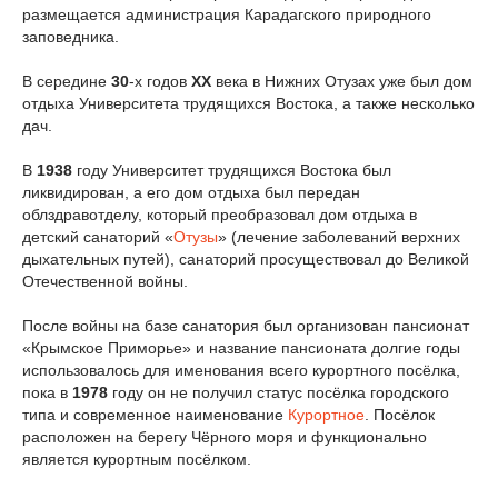
размещается администрация Карадагского природного
заповедника.
В середине
30
-х годов
XX
века в Нижних Отузах уже был дом
отдыха Университета трудящихся Востока, а также несколько
дач.
В
1938
году Университет трудящихся Востока был
ликвидирован, а его дом отдыха был передан
облздравотделу, который преобразовал дом отдыха в
детский санаторий «
Отузы
» (лечение заболеваний верхних
дыхательных путей), санаторий просуществовал до Великой
Отечественной войны.
После войны на базе санатория был организован пансионат
«Крымское Приморье» и название пансионата долгие годы
использовалось для именования всего курортного посёлка,
пока в
1978
году он не получил статус посёлка городского
типа и современное наименование
Курортное
. Посёлок
расположен на берегу Чёрного моря и функционально
является курортным посёлком.