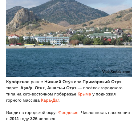
Куро́ртное
ранее
Ни́жний Оту́з
или
Примо́рский Оту́з
.
тюркс.
Aşağı
;
Otuz
,
Ашагъы Отуз
— посёлок городского
типа на юго-восточном побережье
Крыма
у подножия
горного массива
Кара-Даг
.
Входит в городской округ
Феодосия
. Численность населения
в
2011
году
326
человек.