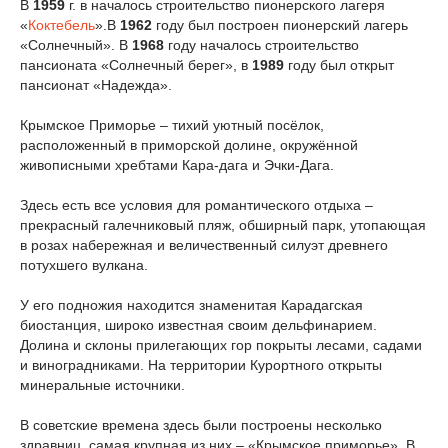
В
1959
г. в началось строительство пионерского лагеря
«
Коктебель
».В
1962
году был построен пионерский лагерь
«Солнечный». В
1968
году началось строительство
пансионата «Солнечный берег», в
1989
году был открыт
пансионат «Надежда».
Крымское Приморье – тихий уютный посёлок,
расположенный в приморской долине, окружённой
живописными хребтами Кара-дага и Эчки-Дага.
Здесь есть все условия для романтического отдыха –
прекрасный галечниковый пляж, обширный парк, утопающая
в розах набережная и величественный силуэт древнего
потухшего вулкана.
У его подножия находится знаменитая Карадагская
биостанция, широко известная своим дельфинарием.
Долина и склоны прилегающих гор покрыты лесами, садами
и виноградниками. На территории Курортного открыты
минеральные источники.
В советские времена здесь были построены несколько
здравниц, самая крупная из них – «Крымское приморье». В