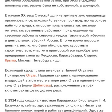
десятины обрабатываемой земли, при этом в среднем
половина этих земель была не собственной, а арендной.
В начале
XX
века Отузской долине крупные землевладельцы
организовали сельскохозяйственное производство на основе
наёмного труда, к которому привлекались как местные
жители, так временные работники, привлекаемые на
сезонные работы из северных уездов Таврической губернии
и центральных губерний России. В то же время возросли
цены на землю, что было обусловлено курортным
строительством, участки в приморской зон приобретали
предприниматели из Феодосии, Карасубазара, Старого
Крыма
, Москвы, Петербурга и др.
Возникший курорт стали именовать Нижний Отуз или
Приморские
Отузы
. Название связано с наименованием
впадающей в этом месте в море реки Отуз и одноимённому
селу Отуз (ныне
Щебетовка
), расположенному в трёх
километрах выше по долине реки.
В
1914
году создана известная Карадагская биостанция Т. И.
Вяземским, сейчас здесь размещается филиал Института
биологии южных морей и работает дельфинарий. Здесь же