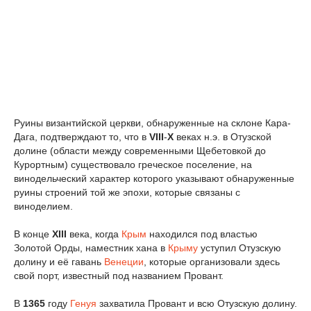
Руины византийской церкви, обнаруженные на склоне Кара-
Дага, подтверждают то, что в
VIII
-
X
веках н.э. в Отузской
долине (области между современными Щебетовкой до
Курортным) существовало греческое поселение, на
винодельческий характер которого указывают обнаруженные
руины строений той же эпохи, которые связаны с
виноделием.
В конце
XIII
века, когда
Крым
находился под властью
Золотой Орды, наместник хана в
Крыму
уступил Отузскую
долину и её гавань
Венеции
, которые организовали здесь
свой порт, известный под названием Провант.
В
1365
году
Генуя
захватила Провант и всю Отузскую долину.