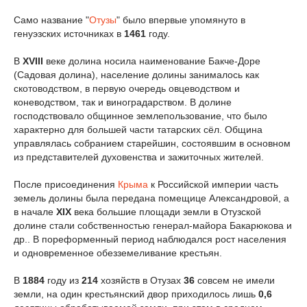
Само название "
Отузы
" было впервые упомянуто в
генуэзских источниках в
1461
году.
В
XVIII
веке долина носила наименование Бакче-Доре
(Садовая долина), население долины занималось как
скотоводством, в первую очередь овцеводством и
коневодством, так и виноградарством. В долине
господствовало общинное землепользование, что было
характерно для большей части татарских сёл. Община
управлялась собранием старейшин, состоявшим в основном
из представителей духовенства и зажиточных жителей.
После присоединения
Крыма
к Российской империи часть
земель долины была передана помещице Александровой, а
в начале
XIX
века большие площади земли в Отузской
долине стали собственностью генерал-майора Бакарюкова и
др.. В пореформенный период наблюдался рост населения
и одновременное обезземеливание крестьян.
В
1884
году из
214
хозяйств в Отузах
36
совсем не имели
земли, на один крестьянский двор приходилось лишь
0,6