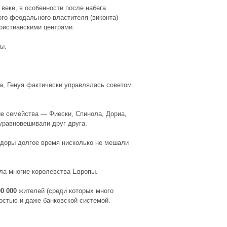
веке, в особенности после набега
ого феодального властителя (виконта)
христианскими центрами.
ы.
а, Генуя фактически управлялась советом
ые семейства — Фиески, Спинола, Дориа,
уравновешивали друг друга.
здоры долгое время нисколько не мешали
ла многие королевства Европы.
00 000
жителей (среди которых много
остью и даже банковской системой.