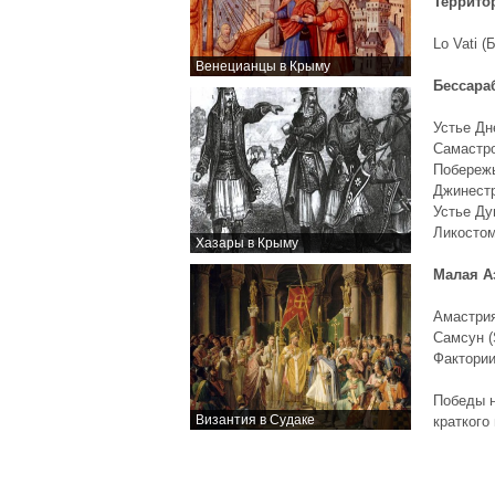
Террито
Lo Vati (
Венецианцы в Крыму
Бессара
Устье Дн
Самастро
Побережь
Джинестр
Устье Ду
Ликостом
Хазары в Крыму
Малая А
Амастрия
Самсун (
Фактории
Победы н
Византия в Судаке
краткого