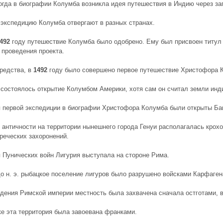
огда в биографии Колумба
возникла идея путешествия в Индию через за
 экспедицию Колумба отвергают в разных странах.
492
году путешествие Колумба было одобрено. Ему был присвоен титул
 проведения проекта.
редства, в
1492
году было совершено первое путешествие
Христофора 
 состоялось открытие Колумбом Америки, хотя сам он считал земли инд
 первой экспедиции в биографии Христофора Колумба были открыты Бага
 античности
на территории нынешнего города Генуи располагалась крох
греческих захоронений.
 Пунических войн Лигурия выступала на стороне Рима.
до н. э. рыбацкое поселение лигуров было разрушено войсками Карфаген
дения Римской империи местность была захвачена сначала остготами, 
е эта территория была завоевана франками.