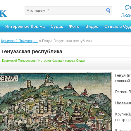
Интересное Крыма
Судак
Фото
Видео
Отдых в Суд
»
Крымский Полуостров
» Генуя. Генуэзская республика
. Генуэзская республика
я:
Крымский Полуостров
/
История Крыма и города Судак
Ге́нуя
(
и
главный 
Регион Л
Названи
Крупней
центр пр
В древно