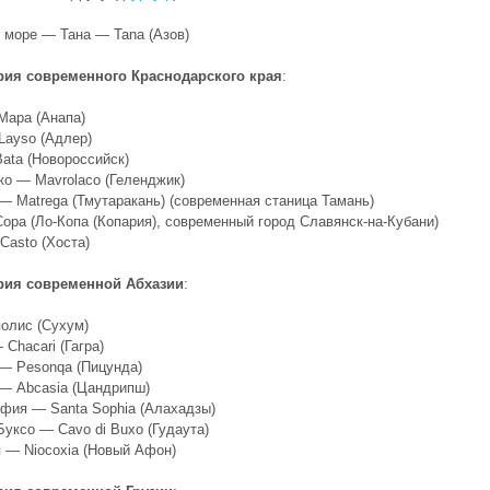
 море — Тана — Tana (Азов)
рия современного Краснодарского края
:
Mapa (Анапа)
ayso (Адлер)
ata (Новороссийск)
о — Mavrolaco (Геленджик)
— Matrega (Тмутаракань) (современная станица Тамань)
opa (Ло-Копа (Копария), современный город Славянск-на-Кубани)
Casto (Хоста)
рия современной Абхазии
:
олис (Сухум)
 Chacari (Гагра)
— Pesonqa (Пицунда)
— Abcasia (Цандрипш)
фия — Santa Sophia (Алахадзы)
Буксо — Cavo di Buxo (Гудаута)
 — Niocoxia (Новый Афон)