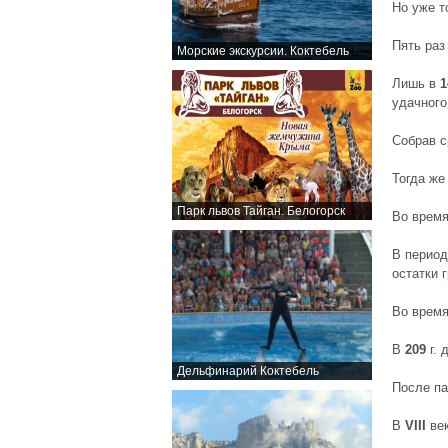
Но уже т
Пять раз
Морские экскурсии. Коктебель
Лишь в
1
удачного
Собрав с
Тогда же
Парк львов Тайган. Белогорск
Во время
В
период
остатки 
Во время
В
209
г. 
Дельфинарий Коктебель
После па
В
VIII
век