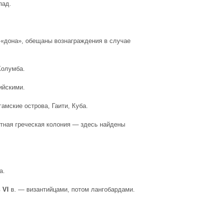
пад
.
 «дона», обещаны вознаграждения в случае
Колумба
.
ийскими.
мские острова, Гаити, Куба.
отная греческая колония — здесь найдены
а.
в
VI
в. — византийцами, потом лангобардами.