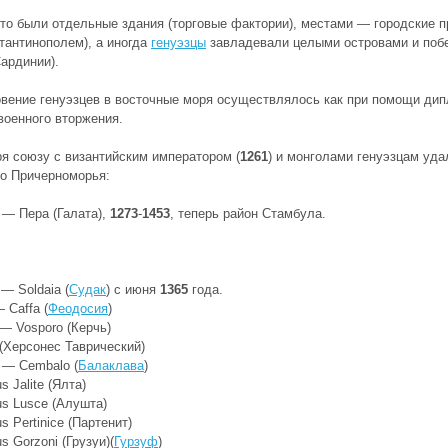
то были отдельные здания (торговые фактории), местами — городские пр
тантинополем), а иногда
генуэзцы
завладевали целыми островами и побе
ардинии).
вение генуэзцев в восточные моря осуществлялось как при помощи дипл
военного вторжения.
я союзу с византийским императором (
1261
) и монголами генуэзцам уда
о Причерноморья:
— Пера (Галата),
1273
-
1453
, теперь район Стамбула.
— Soldaia (
Судак
) с июня
1365
года.
Caffa (
Феодосия
)
— Vosporo (Керчь)
(Херсонес Таврический)
— Cembalo (
Балаклава
)
s Jalite (Ялта)
us Lusce (Алушта)
s Pertinice (Партенит)
s Gorzoni (Грузуи)(
Гурзуф
)