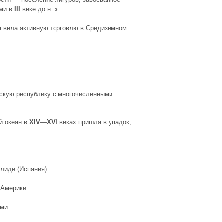
ми в
III
веке до н. э.
а вела
активную
торговлю в Средиземном
скую республику
с
многочисленными
й океан
в
XIV
—
XVI
веках пришла в упадок,
лиде (Испания).
 Америки
.
ми.