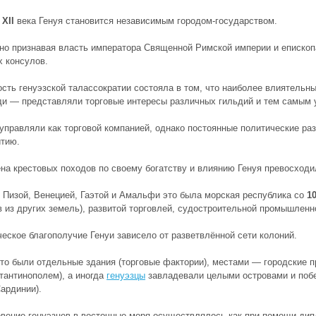
у
XII
века Генуя становится независимым городом-государством.
о признавая власть императора Священной Римской империи и епископ
 консулов.
сть генуэзской талассократии состояла в том, что наиболее влиятельн
и — представляли торговые интересы различных гильдий и тем самым 
управляли как торговой компанией, однако постоянные политические ра
итию.
на крестовых походов по своему богатству и влиянию Генуя превосходи
 Пизой, Венецией, Гаэтой и Амальфи это была морская республика со
1
 из других земель), развитой торговлей, судостроительной промышленн
еское благополучие Генуи зависело от разветвлённой сети колоний.
то были отдельные здания (торговые фактории), местами — городские пр
тантинополем), а иногда
генуэзцы
завладевали целыми островами и побе
ардинии).
вение генуэзцев в восточные моря осуществлялось как при помощи дипл