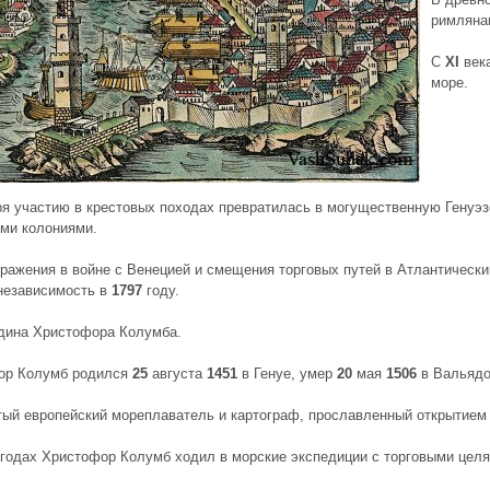
римляна
С
XI
век
море.
я участию в крестовых походах
превратилась в могущественную Генуэз
ими
колониями
.
ражения в войне с Венецией и
смещения торговых путей в Атлантически
независимость в
1797
году.
одина
Христофора Колумба
.
ор Колумб родился
25
августа
1451
в
Генуе
, умер
20
мая
1506
в Вальядо
ый европейский мореплаватель и картограф,
прославленный открытием
годах Христофор Колумб ходил в морские экспедиции с торговыми целя