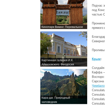
Подчас э
под Конс
частью С
Проникно
Кинопарк Викинг. Перевальное
прямого 
Благодар
Северног
Проливы 
Крым
:
Картинная галерея И.К.
Айвазовского. Феодосия
Солдайя 
Каффа — 
Воспоро 
Сарсона 
Чембало
Consulatu
Consulat
Кара-даг. Природный
Consulatu
заповедник
Consulatu