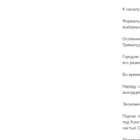
К начал
Формальн
выборных
Особенно
Гримальд
Городом 
его разв
Во време
Наряду с
выходцев
Экономич
Подчас э
под Конс
частью С
Проникно