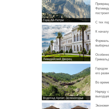
Превраще
Фатимид
построил
Гора Ай-Петри
С тех по
К начал
Формальн
выборных
Особенно
Ливадийский Дворец
Гримальд
Городом 
его разв
Во време
Наряду с
выходцев
Водопад Арпат. Зеленогорье
Экономич