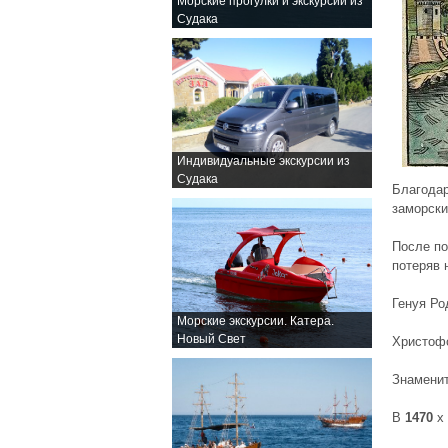
Морские прогулки и экскурсии из
Судака
Индивидуальные экскурсии из
Судака
Благодар
заморск
После по
потеряв 
Генуя Р
Морские экскурсии. Катера.
Новый Свет
Христоф
Знаменит
В
1470
х 