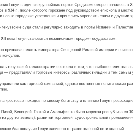
ние Генуи в один из
крупнейших портов Средиземноморья
началось в
X
ов в
934
г., после которого горожане под руководством епископа и местн
и новые городские укрепления и принялись укреплять связи с другими 
р генуэзские суда стали регулярно заходить в порты Испании и Палестин
у
XII
века Генуя становится
независимым городом-государством
.
о признавая власть императора Священной Римской империи и епископ
 консулов.
сть генуэзской талассократии состояла в том, что наиболее влиятельн
и — представляли торговые интересы различных гильдий и тем самым 
управляли как торговой компанией, однако постоянные политические ра
итию.
на крестовых походов по своему богатству и влиянию Генуя превосходи
 Пизой, Венецией, Гаэтой и Амальфи это была морская республика со
1
 из других земель), развитой торговлей, судостроительной промышленн
еское благополучие Генуи зависело от разветвлённой сети колоний.