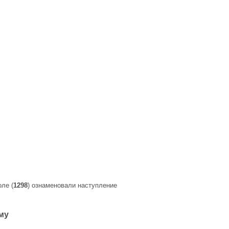
оле (
1298
) ознаменовали наступление
му