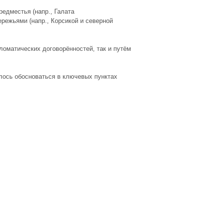
едместья (напр., Галата
режьями (напр., Корсикой и северной
оматических договорённостей, так и путём
лось обосноваться в ключевых пунктах