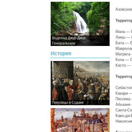
Азовское
Террито
Мапа — 
Лияш — L
Водопад Джур-Джур.
Бата — B
Генеральское
Мавролак
История
Матрега 
Копа — C
Касто — 
Террито
Себастоп
Какари —
Песонка 
Генуэзцы в Судаке
Абхазия 
Санта-Со
Каво-ди-
Никопсия