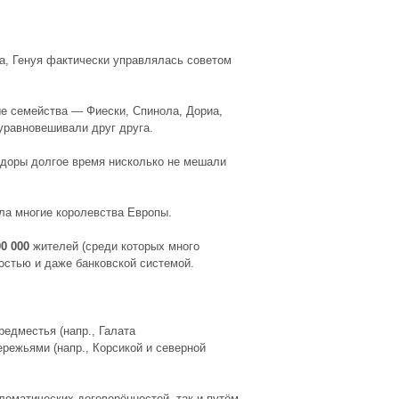
а, Генуя фактически управлялась советом
ые семейства — Фиески, Спинола, Дориа,
уравновешивали друг друга.
здоры долгое время нисколько не мешали
ла многие королевства Европы.
00 000
жителей (среди которых много
остью и даже банковской системой.
едместья (напр., Галата
режьями (напр., Корсикой и северной
оматических договорённостей, так и путём