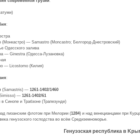
рия современной Грузии
:
Батуми)
бия
:
естра
 (Монкастро) — Samastro (Moncastro; Белгород-Днестровский)
е Одесского залива
а — Ginestra (Одесса-Лузановка)
ная
о — Licostomo (Килия)
зия
:
 (Samastris) —
1261-1402/1460
Simisso) —
1261-1402/61
 в Синопе и Трабзоне (Трапезунде)
ад пизанским флотом при Мелории (
1284
) и над венецианцами при Курц
 века генуэзского господства во всём Средиземноморье.
Генуэзская республика в Kры