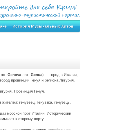
аке
История Музыкальных Хитов
тал
.
Genova
лат
.
Genua
) — город в
Италии,
город провинции Генуя и региона Лигурия
.
игурия. Провинция Генуя
.
я жителей
:
генуэ́зец, генуэ́зка, генуэ́зцы
.
ший морской порт Италии. Исторический
имыкает к старому порту.
сти — поселение лигуров, завоёванное