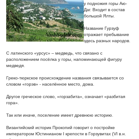
у подножия горы Аю-
Даг. Входит в состав
большой Ялты.
Название Гурзуф
отражает пребывание
здесь разных народов.
С латинского «урсус» – медведь, что связано с
расположением посёлка у горы, напоминающей фигуру
медведя.
Греко-тюркское происхождение названия связывается со
словом «горэв» - населённое место, дома.
Другое греческое слово, «горзабита», означает «разбитая
гора».
Так или иначе, поселение имеет древнюю историю.
Византийский историк Прокопий говорит о постройке
императором Юстинианом I крепости в Горзувитах (VI в.н.