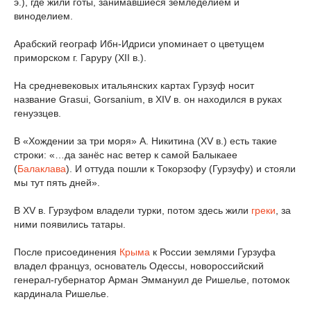
э.), где жили готы, занимавшиеся земледелием и
виноделием.
Арабский географ Ибн-Идриси упоминает о цветущем
приморском г. Гаруру (XII в.).
На средневековых итальянских картах Гурзуф носит
название Grasui, Gorsanium, в XIV в. он находился в руках
генуэзцев.
В «Хождении за три моря» А. Никитина (XV в.) есть такие
строки: «…да занёс нас ветер к самой Балыкаее
(
Балаклава
). И оттуда пошли к Токорзофу (Гурзуфу) и стояли
мы тут пять дней».
В XV в. Гурзуфом владели турки, потом здесь жили
греки
, за
ними появились татары.
После присоединения
Крыма
к России землями Гурзуфа
владел француз, основатель Одессы, новороссийский
генерал-губернатор Арман Эммануил де Ришелье, потомок
кардинала Ришелье.