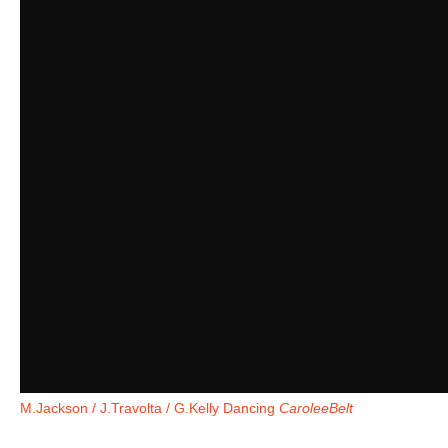
M.Jackson / J.Travolta / G.Kelly Dancing
CaroleeBelt