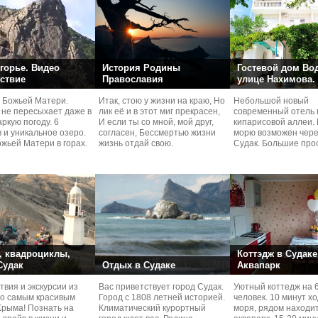
горье. Видео
История Родины
Гостевой дом Во
ствие
Православия
улице Нахимова.
 Божьей Матери.
Итак, стою у жизни на краю, Но
Небольшой новый
 не пересыхает даже в
лик её и в этот миг прекрасен,
современный отель 
ркую погоду. 6
И если ты со мной, мой друг,
кипарисовой аллеи. 
 и уникальное озеро.
согласен, Бессмертью жизни
морю возможен чере
жьей Матери в горах.
жизнь отдай свою.
Судaк. Большие про
номера со своей кух
 квадроциклы,
Коттэдж в Судаке
 Судак
Отдых в Судаке
Аквапарк
вия и экскурcии из
Вас приветствует город Судак.
Уютный коттедж на 
по самым красивым
Город с 1808 летней историей.
человек. 10 минут х
Kрыма! Познать на
Климатический курортный
моря, рядом находи