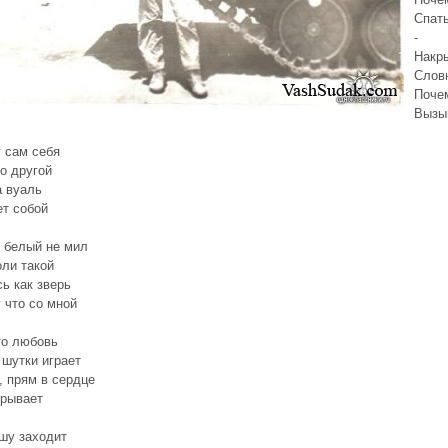
Спат
-
Накр
Слов
Поче
Вызы
 сам себя
то другой
а вуаль
т собой
 белый не мил
оли такой
ь как зверь
 что со мной
то любовь
 шутки играет
, прям в сердце
зрывает
шу заходит