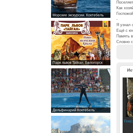
Поселяет
Как хозя
Госпожой
Морские экскурсии. Коктебель
-
Я узнал 
Ещё с юн
Память в
Словно с
Парк львов Тайган. Белогорск
Ис
Дельфинарий Коктебель
Гену