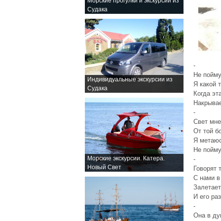
Морские прогулки и экскурсии из
Судака
-
Не пойму
Индивидуальные экскурсии из
Я какой 
Судака
Когда эт
Накрывае
-
Свет мне
От той б
Я метаюс
Не пойму
Морские экскурсии. Катера.
-
Новый Свет
Говорят 
С нами в
Залетает
И его ра
-
Она в ду