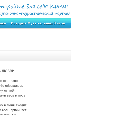
аке
История Музыкальных Хитов
Ь ЛЮБВИ
е это такое
тебе обращаюсь
у от тебя
чами весь маюсь
му в меня входит
о боль причиняет
му оно мне