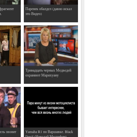
фрагмент
Паренек обалдел (давно искал
м.
это Видео)
Тринадцать черных Медведей
охраняют Марихуану
ель звонит
Yamaha R1 по Варшавке. Black
Devil (Николай Мустафин)