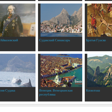
 Айвазовский
Судакский Синаксарь
Братья Гуаско
рия Судака
Венеция. Венецианская
Кизилташ
республика