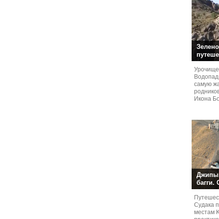
Зелено
путеше
Урочище
Водопад
самую жа
родников
Икона Бо
Джипы,
багги.
Путешест
Судaка 
местам 