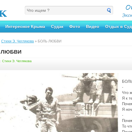
Интересное Крыма
Судак
Фото
Видео
Отдых в Суд
»
Стихи Э. Чеглякова
» БОЛЬ ЛЮБВИ
 ЛЮБВИ
я:
Стихи Э. Чеглякова
БОЛ
-
Что ж
Я к 
Почем
Я но
-
Поче
То чт
Поче