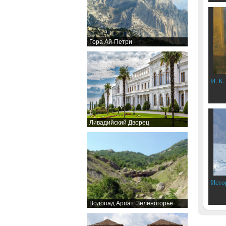
Гора Ай-Петри
И. К.
Ливадийский Дворец
Исто
Водопад Арпат. Зеленогорье