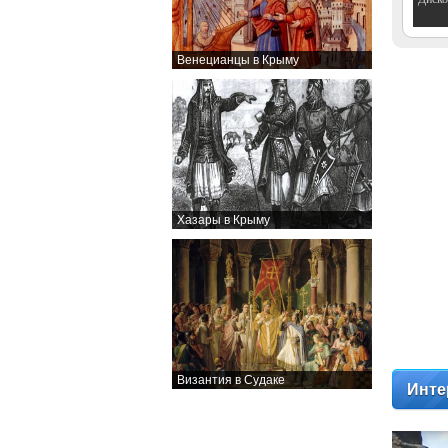
Венецианцы в Крыму
Хазары в Крыму
Византия в Судаке
Инте