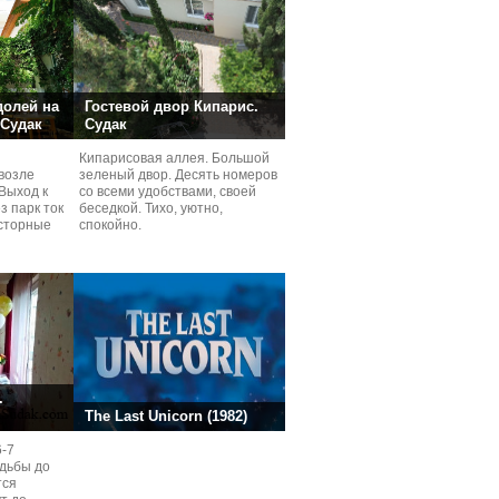
долей на
Гостевой двор Кипарис.
 Судак
Судак
Кипарисовая аллея. Большой
возле
зеленый двор. Десять номеров
Выход к
со всеми удобствами, своей
з парк ток
беседкой. Тихо, уютно,
сторные
спокойно.
ней.
.
The Last Unicorn (1982)
6-7
одьбы до
тся