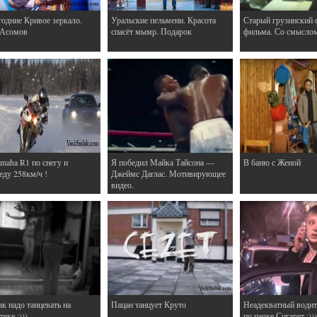
одние Кривое зеркало.
Уральские пельмени. Красота
Старый грузинский 
 Асомов
спасёт мымр. Подарок
фильма. Со смысло
maha R1 по снегу и
Я победил Майка Тайсона —
В баню с Женой
еду 258км/ч !
Джеймс Даглас. Мотивирующее
видео.
ак надо танцевать на
Пацан танцует Круто
Неадекватный водит
еке :)))
по пачке Сигарет :)))