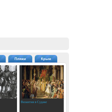
Пляжи
Крым
Византия в Судаке