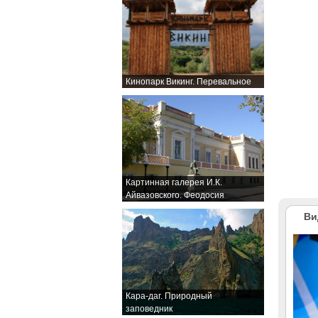
Кинопарк Викинг. Перевальное
Картинная галерея И.К.
Айвазовского. Феодосия
Ви
Кара-даг. Природный
заповедник