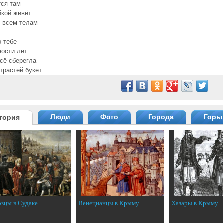
ся там
йкой живёт
 всем телам
о тебе
ости лет
сё сберегла
трастей букет
Люди
Фото
Города
Горы
тория
эзцы в Судаке
Венецианцы в Крыму
Хазары в Крыму