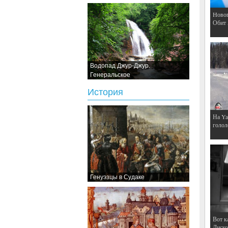
Hовог
Обит
Водопад Джур-Джур.
Генеральское
История
На Ya
голол
Генуэзцы в Судаке
Вот к
Дискот