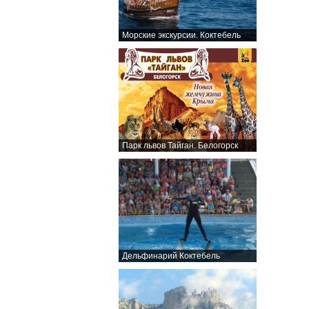
Морские экскурсии. Коктебель
Парк львов Тайган. Белогорск
Дельфинарий Коктебель