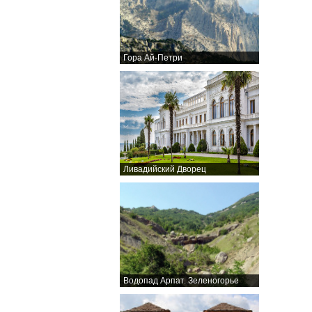
Гора Ай-Петри
Ливадийский Дворец
Водопад Арпат. Зеленогорье