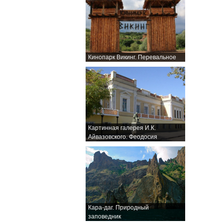
Кинопарк Викинг. Перевальное
Картинная галерея И.К.
Айвазовского. Феодосия
Кара-даг. Природный
заповедник