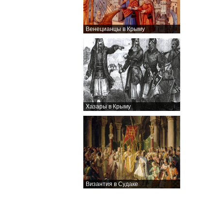
Венецианцы в Крыму
Хазары в Крыму
Византия в Судаке