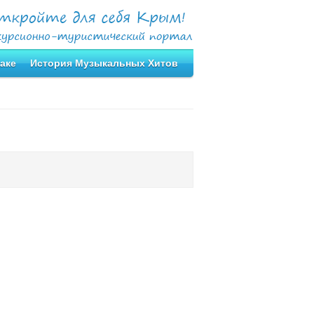
аке
История Музыкальных Хитов