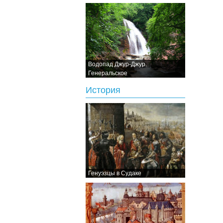
Водопад Джур-Джур.
Генеральское
История
Генуэзцы в Судаке