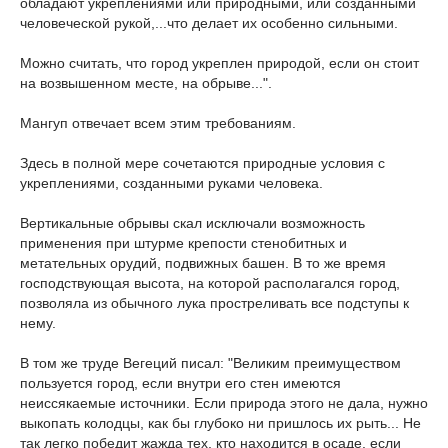
обладают укреплениями или природными, или созданными
человеческой рукой,...что делает их особенно сильными.
Можно считать, что город укреплен природой, если он стоит
на возвышенном месте, на обрыве...".
Мангуп отвечает всем этим требованиям.
Здесь в полной мере сочетаются природные условия с
укреплениями, созданными руками человека.
Вертикальные обрывы скал исключали возможность
применения при штурме крепости стенобитных и
метательных орудий, подвижных башен. В то же время
господствующая высота, на которой располагался город,
позволяла из обычного лука простреливать все подступы к
нему.
В том же труде Вегеций писал: "Великим преимуществом
пользуется город, если внутри его стен имеются
неиссякаемые источники. Если природа этого не дала, нужно
выкопать колодцы, как бы глубоко ни пришлось их рыть... Не
так легко победит жажда тех, кто находится в осаде, если