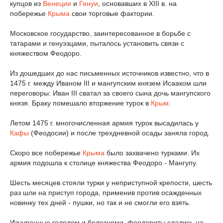
купцов из
Венеции
и
Генуи
, основавших в XIII в. на
побережье
Крыма
свои торговые фактории.
Московское государство, заинтересованное в борьбе с
татарами и генуэзцами, пыталось установить связи с
княжеством Феодоро.
Из дошедших до нас письменных источников известно, что в
1475 г. между Иваном III и мангупским князем Исааком шли
переговоры: Иван III сватал за своего сына дочь мангупского
князя. Браку помешало вторжение турок в
Крым
.
Летом 1475 г. многочисленная армия турок высадилась у
Кафы
(Феодосии) и после трехдневной осады заняла город.
Скоро все побережье
Крыма
было захвачено турками. Их
армия подошла к столице княжества Феодоро - Мангупу.
Шесть месяцев стояли турки у неприступной крепости, шесть
раз шли на приступ города, применив против осажденных
новинку тех дней - пушки, но так и не смогли его взять.
Изнуренные голодом и болезнями, феодориты сдались на