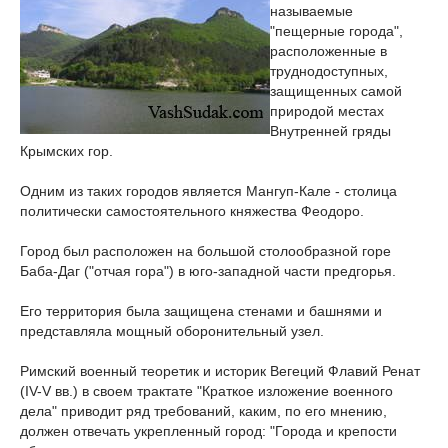
называемые
"пещерные города",
расположенные в
труднодоступных,
защищенных самой
природой местах
Внутренней гряды
Крымских гор.
Одним из таких городов является Мангуп-Кале - столица
политически самостоятельного княжества Феодоро.
Город был расположен на большой столообразной горе
Баба-Даг ("отчая гора") в юго-западной части предгорья.
Его территория была защищена стенами и башнями и
представляла мощный оборонительный узел.
Римский военный теоретик и историк Вегеций Флавий Ренат
(IV-V вв.) в своем трактате "Краткое изложение военного
дела" приводит ряд требований, каким, по его мнению,
должен отвечать укрепленный город: "Города и крепости