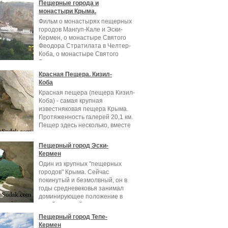
Пещерные города и
монастыри Крыма.
Фильм о монастырях пещерных
городов Мангуп-Кале и Эски-
Кермен, о монастыре Святого
Феодора Стратилата в Челтер-
Коба, о монастыре Святого
Георгия
Красная Пещера. Кизил-
Коба
Красная пещера (пещера Кизил-
Коба) - самая крупная
известняковая пещера Крыма.
Протяженность галерей 20,1 км.
Пещер здесь несколько, вместе
они
Пещерный город Эски-
Кермен
Один из крупных "пещерных
городов" Крыма. Сейчас
покинутый и безмолвный, он в
годы средневековья занимал
доминирующее положение в
хозяйственной жизни
Пещерный город Тепе-
Кермен