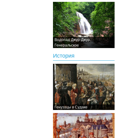
Водопад Джур-Джур.
Генеральское
История
Генуэзцы в Судаке