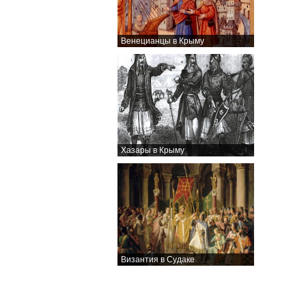
Венецианцы в Крыму
Хазары в Крыму
Византия в Судаке