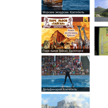
Морские экскурсии. Коктебель
Парк львов Тайган. Белогорск
Дельфинарий Коктебель