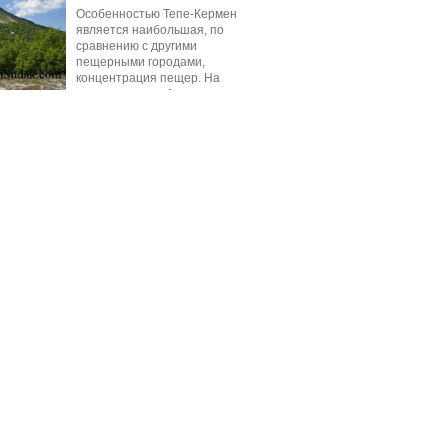
Особенностью Тепе-Кермен
является наибольшая, по
сравнению с другими
пещерными городами,
концентрация пещер. На
площади около 1 га их
насчитывается