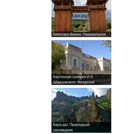
Кинопарк Викинг. Перевальное
Картинная галерея И.К.
Айвазовского. Феодосия
Кара-даг. Природный
заповедник