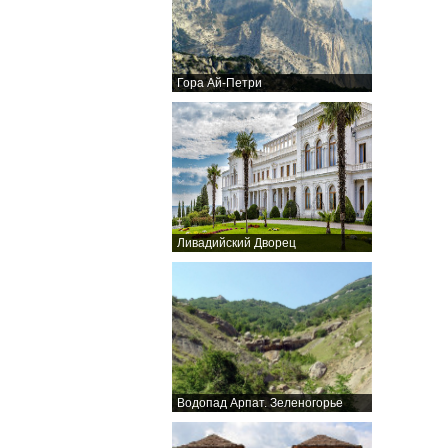
Гора Ай-Петри
Ливадийский Дворец
Водопад Арпат. Зеленогорье