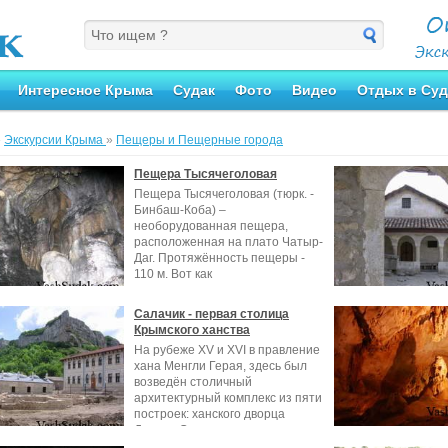
Интересное Крыма
Судак
Фото
Видео
Отдых в Суд
»
Экскурсии Крыма
»
Пещеры и Пещерные города
Пещера Тысячеголовая
Пещера Тысячеголовая (тюрк. -
Бинбаш-Коба) –
необорудованная пещера,
расположенная на плато Чатыр-
Даг. Протяжённость пещеры -
110 м. Вот как
Салачик - первая столица
Крымского ханства
На рубеже XV и XVI в правление
хана Менгли Герая, здесь был
возведён столичный
архитектурный комплекс из пяти
построек: ханского дворца
Девлет-Сарая