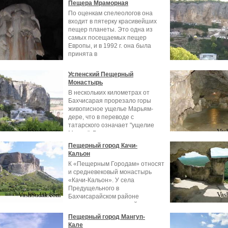
Пещера Мраморная
По оценкам спелеологов она
входит в пятерку красивейших
пещер планеты. Это одна из
самых посещаемых пещер
Европы, и в 1992 г. она была
принята в
Успенский Пещерный
Монастырь
В нескольких километрах от
Бахчисарая прорезало горы
живописное ущелье Марьям-
дере, что в переводе с
татарского означает "ущелие
Марии". Глядя на
Пещерный город Качи-
Кальон
К «Пещерным Городам» относят
и средневековый монастырь
«Качи-Кальон». У села
Предущельного в
Бахчисарайском районе
возвышается огромный
скальный
Пещерный город Мангуп-
Кале