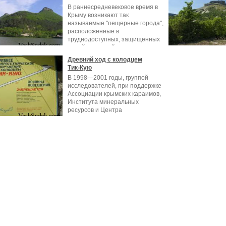
В раннесредневековое время в
Крыму возникают так
называемые "пещерные города",
расположенные в
труднодоступных, защищенных
самой природой местах
Древний ход с колодцем
Тик-Кую
В 1998—2001 годы, группой
исследователей, при поддержке
Ассоциации крымских караимов,
Института минеральных
ресурсов и Центра
спелеотуризма