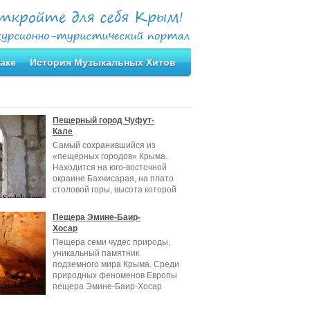
аке
История Музыкальных Хитов
Пещерный город Чуфут-
Кале
Самый сохранившийся из
«пещерных городов» Крыма.
Находится на юго-восточной
окраине Бахчисарая, на плато
столовой горы, высота которой
составляет
Пещера Эмине-Баир-
Хосар
Пещера семи чудес природы,
уникальный памятник
подземного мира Крыма. Среди
природных феноменов Европы
пещера Эмине-Баир-Хосар
занимает