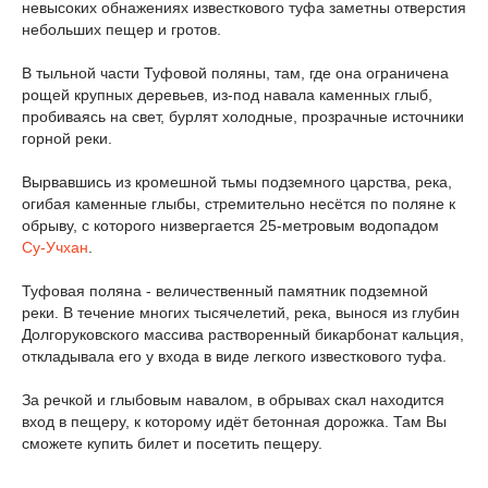
невысоких обнажениях известкового туфа заметны отверстия
небольших пещер и гротов.
В тыльной части Туфовой поляны, там, где она ограничена
рощей крупных деревьев, из-под навала каменных глыб,
пробиваясь на свет, бурлят холодные, прозрачные источники
горной реки.
Вырвавшись из кромешной тьмы подземного царства, река,
огибая каменные глыбы, стремительно несётся по поляне к
обрыву, с которого низвергается 25-метровым водопадом
Су-Учхан
.
Туфовая поляна - величественный памятник подземной
реки. В течение многих тысячелетий, река, вынося из глубин
Долгоруковского массива растворенный бикарбонат кальция,
откладывала его у входа в виде легкого известкового туфа.
За речкой и глыбовым навалом, в обрывах скал находится
вход в пещеру, к которому идёт бетонная дорожка. Там Вы
сможете купить билет и посетить пещеру.