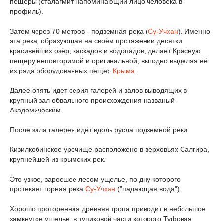
пещеры (сталагмит напоминающий лицо человека в
профиль).
Затем через 70 метров - подземная река (
Су-Учхан
). Именно
эта река, образующая на своём протяжении десятки
красивейших озёр, каскадов и водопадов, делает Красную
пещеру неповторимой и оригинальной, выгодно выделяя её
из ряда оборудованных пещер
Крыма
.
Далее опять идет серия галерей и залов выводящих в
крупный зал обвального происхождения названый
Академическим.
После зала галерея идёт вдоль русла подземной реки.
Кизилкобинское урочище расположено в верховьях Салгира,
крупнейшей из крымских рек.
Это узкое, заросшее лесом ущелье, по дну которого
протекает горная река
Су-Учхан
("падающая вода").
Хорошо проторенная древняя тропа приводит в небольшое
замкнутое ущелье, в тупиковой части которого Туфовая