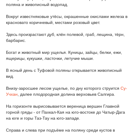
поляна и живописный водопад.
Вокруг известняковые утёсы, окрашенные окислами железа в
красновато коричневый, местами розовый цвет.
Здесь произрастают дуб, клён полевой, граб, лещина, тёрн,
барбарис.
Богат и животный мир ущелья. Куницы, зайцы, белки, ежи,
ящерицы, кукушки, ласточки, летучие мыши.
В ясный день с Туфовой поляны открывается живописный
вид.
Внизу-заросшее лесом ущелье, по дну которого струится
Су-
Учхан
, далее плодородная долина верховьев Салгира.
На горизонте вырисовывается вереница вершин Главной
горной гряды - от Пахкал-Кая на юго-востоке до Чатыр-Дага
на юге и горы Таз-Тау на юго-западе.
Справа и слева при подъёме на поляну среди кустов в