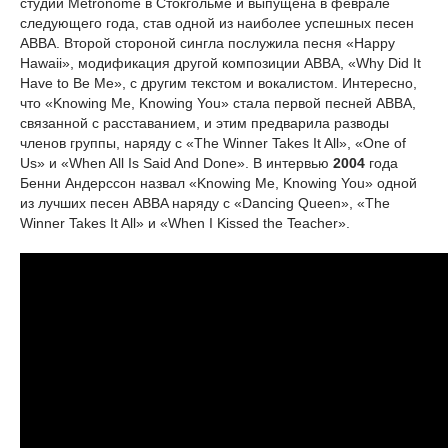
студии Metronome в Стокгольме и выпущена в феврале
следующего года, став одной из наиболее успешных песен
ABBA. Второй стороной сингла послужила песня «Happy
Hawaii», модификация другой композиции ABBA, «Why Did It
Have to Be Me», с другим текстом и вокалистом. Интересно,
что «Knowing Me, Knowing You» стала первой песней ABBA,
связанной с расставанием, и этим предварила разводы
членов группы, наряду с «The Winner Takes It All», «One of
Us» и «When All Is Said And Done». В интервью
2004
года
Бенни Андерссон назвал «Knowing Me, Knowing You» одной
из лучших песен ABBA наряду с «Dancing Queen», «The
Winner Takes It All» и «When I Kissed the Teacher».