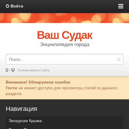
Войти
Ваш Судак
Энциклопедия города
Полная версия Сайта
Внимание! Обнаружена ошибка
Гости
не имеют доступа для просмотра статей из данного
раздела.
Навигация
Экскурсии Крыма