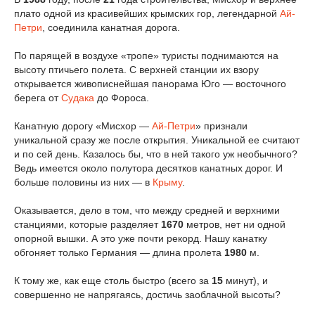
плато одной из красивейших крымских гор, легендарной
Ай-
Петри
, соединила канатная дорога.
По парящей в воздухе «тропе» туристы поднимаются на
высоту птичьего полета. С верхней станции их взору
открывается живописнейшая панорама Юго — восточного
берега от
Судака
до Фороса.
Канатную дорогу «Мисхор —
Ай-Петри
» признали
уникальной сразу же после открытия. Уникальной ее считают
и по сей день. Казалось бы, что в ней такого уж необычного?
Ведь имеется около полутора десятков канатных дорог. И
больше половины из них — в
Крыму
.
Оказывается, дело в том, что между средней и верхними
станциями, которые разделяет
1670
метров, нет ни одной
опорной вышки. А это уже почти рекорд. Нашу канатку
обгоняет только Германия — длина пролета
1980
м.
К тому же, как еще столь быстро (всего за
15
минут), и
совершенно не напрягаясь, достичь заоблачной высоты?