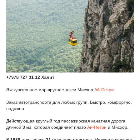
+7978 727 31 12 Халит
Экскурсионное маршрутное такси Мисхор
Ай-Петри
.
Заказ автотранспорта для любых групп. Быстро, комфортно,
надежно.
Действующая круглый год пассажирская канатная дорога
длиной
3
км, которая соединяет плато
Ай-Петри
и Мисхор.
В
1988
году, после
21
года строительства, Мисхор и верхнее