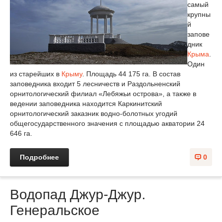
самый
крупны
й
запове
дник
Крыма
.
Один
из старейших в
Крыму
. Площадь 44 175 га. В состав
заповедника входит 5 лесничеств и Раздольненский
орнитологический филиал «Лебяжьи острова», а также в
ведении заповедника находится Каркинитский
орнитологический заказник водно-болотных угодий
общегосударственного значения с площадью акватории 24
646 га.
Подробнее
0
Водопад Джур-Джур.
Генеральское