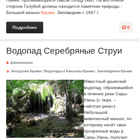
Пания, пробивающаяся сквозь толщу скал. На восточной
стороне Голубой долины находится памятник природы -
Большой каньон
Крыма
. Заповедник с 1947 г.
Подробнее
0
Водопад Серебряные Струи
Administrator
Экскурсии Крыма
/
Водопады и Каньоны Крыма
/
Заповедники Крыма
Известный крымский
водопад, образовшийся
в течение реки Сары-
Узень (с тюрк. –
«жёлтая река»).
Небольшой
живописный каньон, по
которому несёт свои
прозрачные воды р.
Сары-Узень, получил