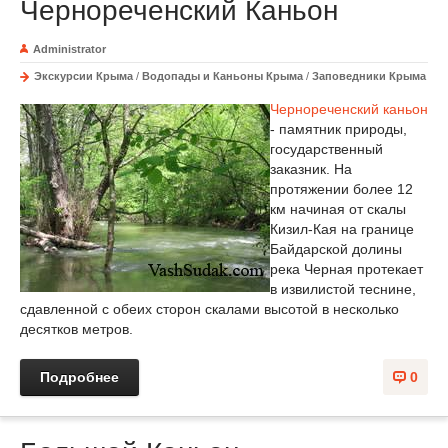
Чернореченский Каньон
Administrator
Экскурсии Крыма
/
Водопады и Каньоны Крыма
/
Заповедники Крыма
Чернореченский каньон
- памятник природы,
государственный
заказник. На
протяжении более 12
км начиная от скалы
Кизил-Кая на границе
Байдарской долины
река Черная протекает
в извилистой теснине,
сдавленной с обеих сторон скалами высотой в несколько
десятков метров.
Подробнее
0