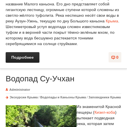
название Малого каньона. Его дно представляет собой
гигантскую лестницу, огромные ступени которой сложены из
светло-жёлтого туфолита. Река неспешно несёт свои воды в
реку Аузун-Узень, текущую по дну Большого каньона
Крыма
.
Шестиметровый уступ водопада сложен известняковым
туфом и в верхней части покрыт тёмно-зелёным мхом, по
которому вода бесшумно растекается тонкими
серебрящимися на солнце струйками.
Подробнее
0
Водопад Су-Учхан
Administrator
Экскурсии Крыма
/
Водопады и Каньоны Крыма
/
Заповедники Крыма
Из знаменитой Красной
пещеры (
Кизил-коба
)
вытекает подводная
река, которая затем