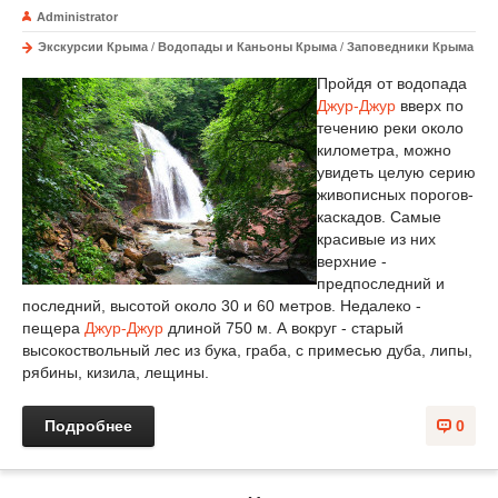
Administrator
Экскурсии Крыма
/
Водопады и Каньоны Крыма
/
Заповедники Крыма
Пройдя от водопада
Джур-Джур
вверх по
течению реки около
километра, можно
увидеть целую серию
живописных порогов-
каскадов. Самые
красивые из них
верхние -
предпоследний и
последний, высотой около 30 и 60 метров. Недалеко -
пещера
Джур-Джур
длиной 750 м. А вокруг - старый
высокоствольный лес из бука, граба, с примесью дуба, липы,
рябины, кизила, лещины.
Подробнее
0