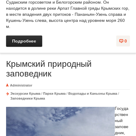
Судакским горсоветом и Белогорским районом. Он
находится в долине реки Арпaт Главной гряды Крымских гор,
в месте впадения двух притоков - Пананьян-Узень справа и
Кушень-Узень слева, высота центра над уровнем моря 260
м.
Подробнее
0
Крымский природный
заповедник
Administrator
Экскурсии Крыма
/
Парки Крыма
/
Водопады и Каньоны Крыма
/
Заповедники Крыма
Госуда
рствен
ный
запове
дник,