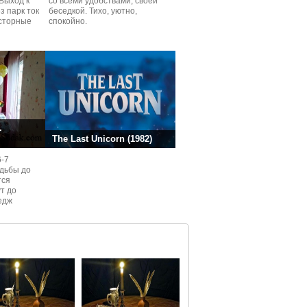
Выход к
со всеми удобствами, своей
з парк ток
беседкой. Тихо, уютно,
сторные
спокойно.
ней.
.
The Last Unicorn (1982)
6-7
одьбы до
тся
ут до
едж
ом