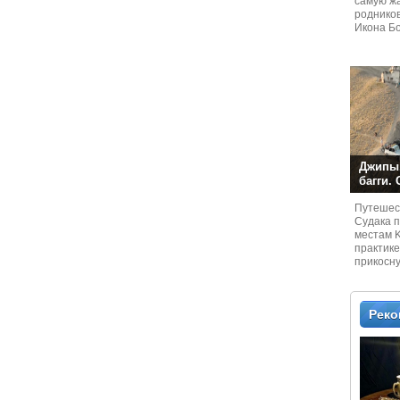
самую жа
родников
Икона Бо
Джипы,
багги.
Путешест
Судaка 
местам 
практике
прикосн
местам и
Рек