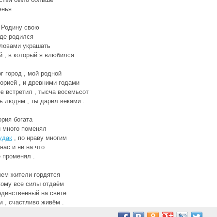
енья
 Родину свою
где родился
ловами украшать
й , в который я влюбился
г город , мой родной
торией , и древними годами
в встретил , тысча восемьсот
ь людям , ты дарил веками .
ория богата
 много поменял
удак
, по нраву многим
нас и ни на что
е променял .
 чем жители гордятся
 кому все силы отдаём
 единственный на свете
м , счастливо живём .