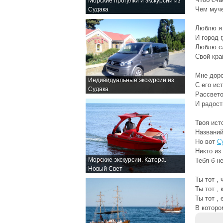
Морские прогулки и экскурсии из
Чем муч
Судака
Люблю я
И город 
Люблю с
Свой кра
Мне доро
Индивидуальные экскурсии из
С его ис
Судака
Рассвето
И радост
Твоя ист
Названий
Но вот
С
Никто из 
Морские экскурсии. Катера.
Тебя б н
Новый Свет
Ты тот ,
Ты тот ,
Ты тот ,
В которо