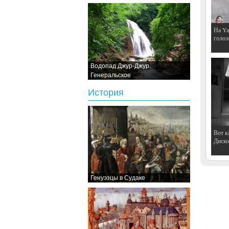
На Ya
голол
Водопад Джур-Джур.
Генеральское
История
Вот к
Дискот
Генуэзцы в Судаке