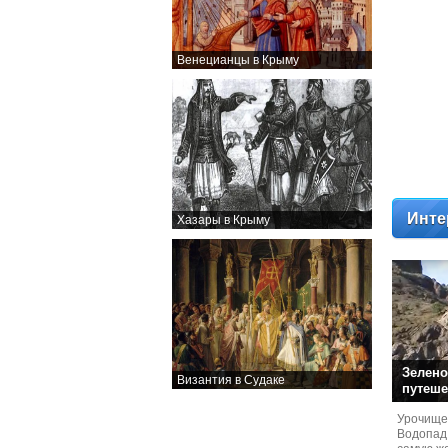
Венецианцы в Крыму
Инте
Хазары в Крыму
Зелено
Византия в Судаке
путеше
Урочище
Водопад