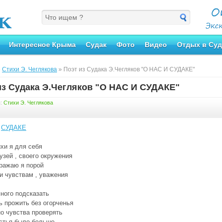
Интересное Крыма
Судак
Фото
Видео
Отдых в Суд
»
Стихи Э. Чеглякова
» Поэт из Судака Э.Чегляков "О НАС И СУДАКЕ"
из Судака Э.Чегляков "О НАС И СУДАКЕ"
я:
Стихи Э. Чеглякова
И
СУДАКЕ
хи я для себя
узей , своего окружения
ражаю я порой
и чувствам , уважения
ного подсказать
ь прожить без огорченья
о чувства проверять
стья было больше