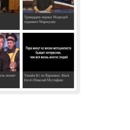
Тринадцать черных Медведей
охраняют Марихуану
ель звонит
Yamaha R1 по Варшавке. Black
Devil (Николай Мустафин)