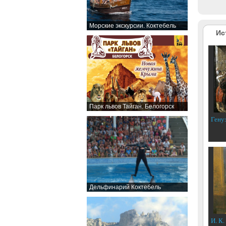
Морские экскурсии. Коктебель
Ис
Парк львов Тайган. Белогорск
Гену
Дельфинарий Коктебель
И. К.