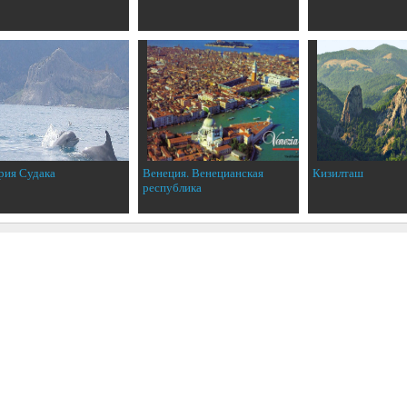
рия Судака
Венеция. Венецианская
Кизилташ
республика