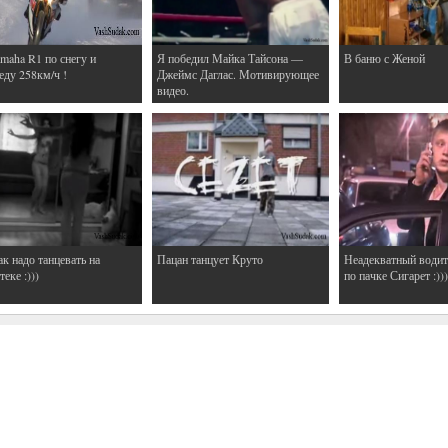
maha R1 по снегу и
Я победил Майка Тайсона —
В баню с Женой
еду 258км/ч !
Джеймс Даглас. Мотивирующее
видео.
ак надо танцевать на
Пацан танцует Круто
Неадекватный водит
еке :)))
по пачке Сигарет :)))