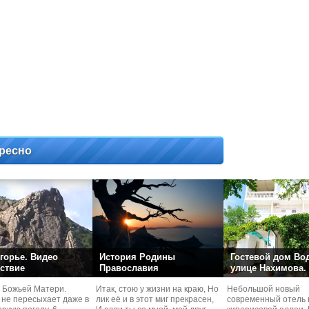
ресно
горье. Видео
История Родины
Гостевой дом Во
ствие
Православия
улице Нахимова.
 Божьей Матери.
Итак, стою у жизни на краю, Но
Небольшой новый
 не пересыхает даже в
лик её и в этот миг прекрасен,
современный отель 