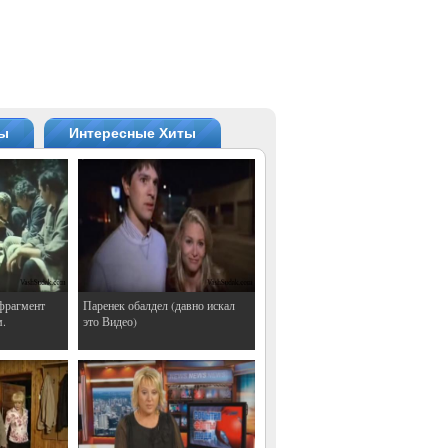
ты
Интересные Хиты
фрагмент
Паренек обалдел (давно искал
м.
это Видео)