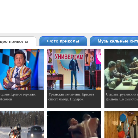
Фото приколы
Музыкальные хи
део приколы
одние Кривое зеркало.
Уральские пельмени. Красота
Старый грузинский 
 Асомов
спасёт мымр. Подарок
фильма. Со смысло