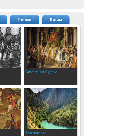
Пляжи
Крым
Византия в Судаке
Зеленогорье