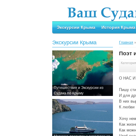
Экскурсии Крыма
История Крыма
Экскурсии Крыма
Главная
Поэт 
Категори
О НАС 
Путешествия и Экскурсии из
Пишу сти
Судака по Крыму
И для др
В них вы
К любви 
Хочу нем
Как жизн
Как можн
Чтоб сча