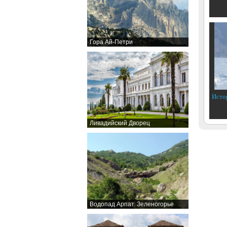
Гора Ай-Петри
Исто
Ливадийский Дворец
Водопад Арпат. Зеленогорье