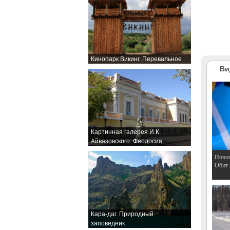
Кинопарк Викинг. Перевальное
Ви
Картинная галерея И.К.
Айвазовского. Феодосия
Hовог
Обит
Кара-даг. Природный
заповедник