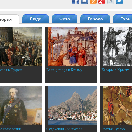
Люди
Фото
Города
Горы
тория
эзцы в Судаке
Венецианцы в Крыму
Хазары в Крыму
 Айвазовский
Судакский Синаксарь
Братья Гуаско