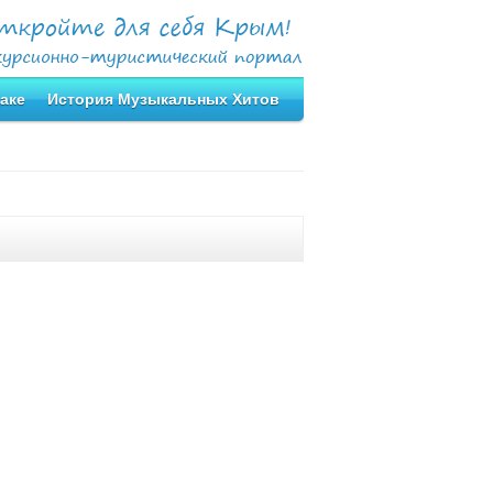
аке
История Музыкальных Хитов