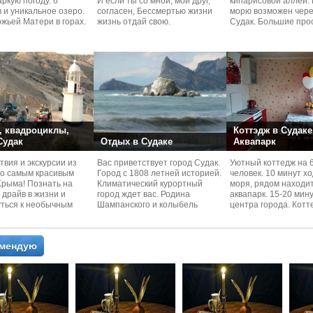
ркую погоду. 6
И если ты со мной, мой друг,
кипарисовой аллеи. 
 и уникальное озеро.
согласен, Бессмертью жизни
морю возможен чере
жьей Матери в горах.
жизнь отдай свою.
Судaк. Большие про
номера со своей кух
 квадроциклы,
Коттэдж в Судаке
 Судак
Отдых в Судаке
Аквапарк
вия и экскурcии из
Вас приветствует город Судак.
Уютный коттедж на 
по самым красивым
Город с 1808 летней историей.
человек. 10 минут х
Kрыма! Познать на
Климатический курортный
моря, рядом находи
 драйв в жизни и
город ждет вас. Родина
аквапарк. 15-20 мин
уться к необычным
Шампанского и колыбель
центра города. Котт
 красотам
Крымского Виноделия.
располагается в тих
омендую