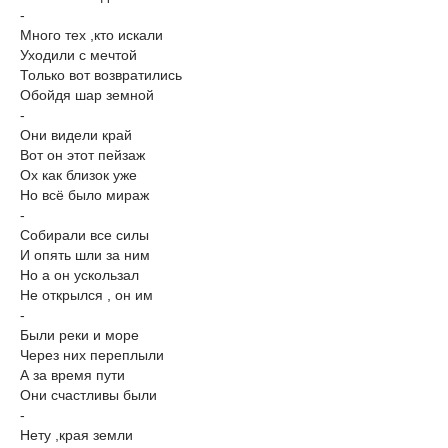
-
Много тех ,кто искали
Уходили с мечтой
Только вот возвратились
Обойдя шар земной
-
Они видели край
Вот он этот пейзаж
Ох как близок уже
Но всё было мираж
-
Собирали все силы
И опять шли за ним
Но а он ускользал
Не открылся , он им
-
Были реки и море
Через них переплыли
А за время пути
Они счастливы были
-
Нету ,края земли