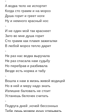
-
А водка тело не испортит
Когда сто грамм и на мороз
Душа горит и греет ноги
Ну и немного красный нос
-
И не один мой так краснеет
Зато во мне душа горит
Сто грамм как пламя зажигалки
В любой мороз тепло дарит
-
Не раз нас водка выручала
Не раз спасала нам судьбу
Но перебрав и разбивала
Везде есть норма и табу
-
Вошла к нам в жизнь живой водицей
Но в ней и меру надо знать
Излишне баловать не стоит
Устанешь белочек считать
-
Подруга дней ,ночей бессонных
Тебе лишь можем душу открывать