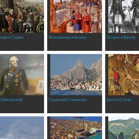
эзцы в Судаке
Венецианцы в Крыму
Хазары в Крыму
 Айвазовский
Судакский Синаксарь
Братья Гуаско