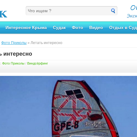
Интересное Крыма
Судак
Фото
Видео
Отдых в Суд
»
Фото Приколы
» Летать интересно
ь интересно
я:
Фото Приколы
/
Виндсёрфинг