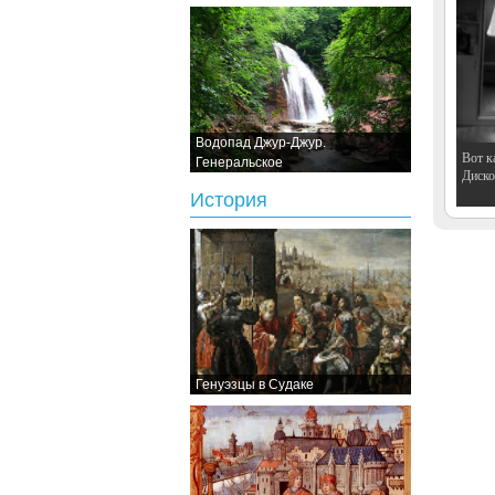
Водопад Джур-Джур.
Вот к
Генеральское
Дискот
История
Генуэзцы в Судаке