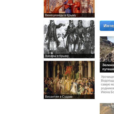
Венецианцы в Крыму
Инте
Хазары в Крыму
Зелено
путеше
Урочище
Водопад
самую жа
родников
Икона Бо
Византия в Судаке