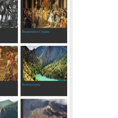
Византия в Судаке
Зеленогорье