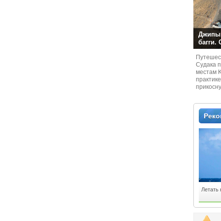
Джипы,
багги.
Путешест
Судaка 
местам 
практике
прикосн
местам и
Рек
Летать 