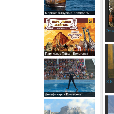
Морские экскурсии. Коктебель
Гену
Парк львов Тайган. Белогорск
И. К.
Дельфинарий Коктебель