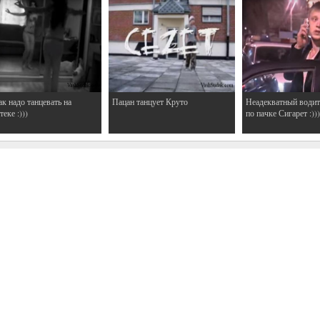
ак надо танцевать на
Пацан танцует Круто
Неадекватный водит
еке :)))
по пачке Сигарет :)))