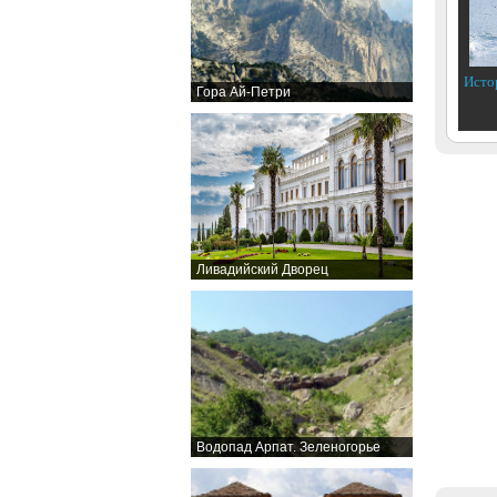
Исто
Гора Ай-Петри
Ливадийский Дворец
Водопад Арпат. Зеленогорье