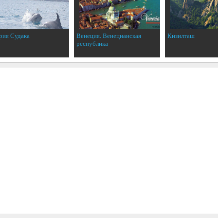
рия Судака
Венеция. Венецианская
Кизилташ
республика