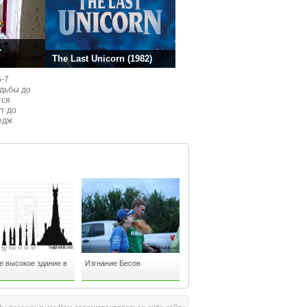
.
The Last Unicorn (1982)
6-7
одьбы до
тся
ут до
едж
ом
 высокое здание в
Изгнание Бесов