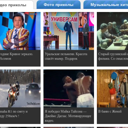
Фото приколы
Музыкальные хи
део приколы
одние Кривое зеркало.
Уральские пельмени. Красота
Старый грузинский 
 Асомов
спасёт мымр. Подарок
фильма. Со смысло
maha R1 по снегу и
Я победил Майка Тайсона —
В баню с Женой
еду 258км/ч !
Джеймс Даглас. Мотивирующее
видео.