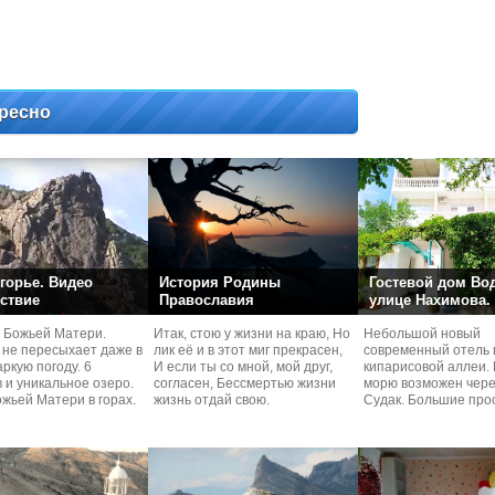
ресно
горье. Видео
История Родины
Гостевой дом Во
ствие
Православия
улице Нахимова.
 Божьей Матери.
Итак, стою у жизни на краю, Но
Небольшой новый
 не пересыхает даже в
лик её и в этот миг прекрасен,
современный отель 
ркую погоду. 6
И если ты со мной, мой друг,
кипарисовой аллеи. 
 и уникальное озеро.
согласен, Бессмертью жизни
морю возможен чере
жьей Матери в горах.
жизнь отдай свою.
Судaк. Большие про
номера со своей кух