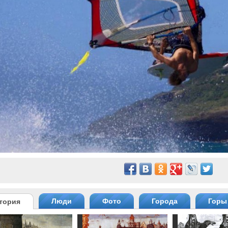
Люди
Фото
Города
Горы
тория