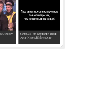
ель звонит
Yamaha R1 по Варшавке. Black
Devil (Николай Мустафин)