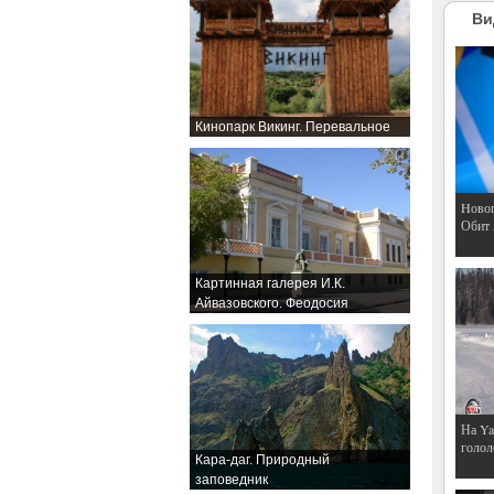
Ви
Кинопарк Викинг. Перевальное
Hовог
Обит
Картинная галерея И.К.
Айвазовского. Феодосия
На Ya
голол
Кара-даг. Природный
заповедник