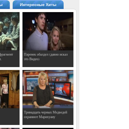
ты
Интересные Хиты
фрагмент
Паренек обалдел (давно искал
м.
это Видео)
Тринадцать черных Медведей
охраняют Марихуану