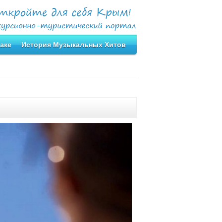
аке
История Музыкальных Хитов