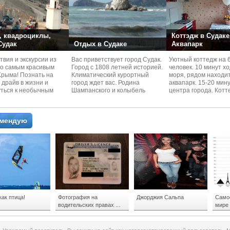
 квадроциклы,
Коттэдж в Судаке
 Судак
Отдых в Судаке
Аквапарк
вия и экскурcии из
Вас приветствует город Судак.
Уютный коттедж на 
по самым красивым
Город с 1808 летней историей.
человек. 10 минут х
Kрыма! Познать на
Климатический курортный
моря, рядом находи
 драйв в жизни и
город ждет вас. Родина
аквапарк. 15-20 мин
уться к необычным
Шампанского и колыбель
центра города. Котт
 красотам
Крымского Виноделия.
располагается в тих
омендую
как птица!
Фотография на
Джорджия Сальпа
Самое
водительских правах ...
мире