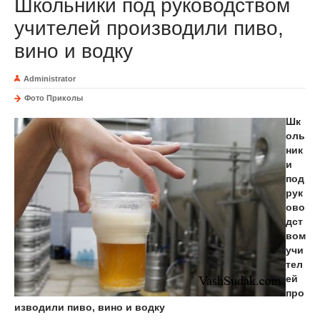
Школьники под руководством
учителей производили пиво,
вино и водку
Administrator
Фото Приколы
Шк
оль
ник
и
под
рук
ово
дст
вом
учи
тел
ей
про
изводили пиво, вино и водку