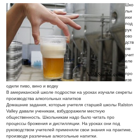
Шко
льн
ики
под
рук
ово
дств
ом
учит
еле
й
про
изв
одили пиво, вино и водку
В американской школе подростки на уроках изучали секреты
производства алкогольных напитков
Домашние задания, которые учителя старшей школы Ralston
Valley давали ученикам, взбудоражили местную
общественность. Школьникам надо было читать про
процессы брожения и дистилляции. На уроках они под
руководством учителей применяли свои знания на практике,
производя различные алкогольные напитки.