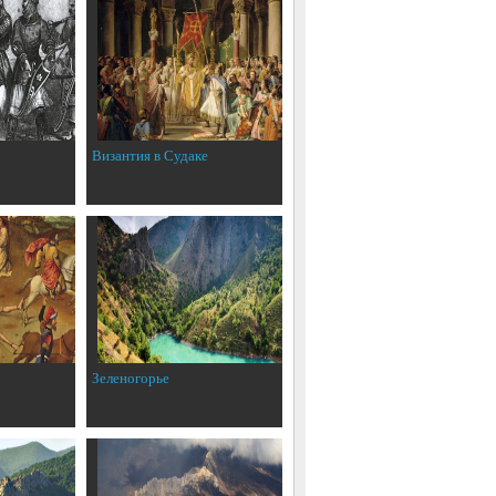
Византия в Судаке
Зеленогорье