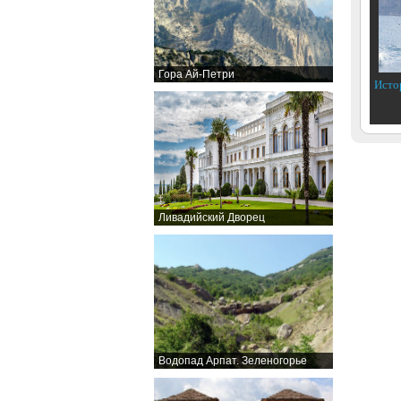
Гора Ай-Петри
Исто
Ливадийский Дворец
Водопад Арпат. Зеленогорье