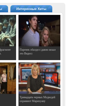
ты
Интересные Хиты
фрагмент
Паренек обалдел (давно искал
м.
это Видео)
Тринадцать черных Медведей
охраняют Марихуану