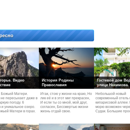
ресно
горье. Видео
История Родины
Гостевой дом Во
ствие
Православия
улице Нахимова.
 Божьей Матери.
Итак, стою у жизни на краю, Но
Небольшой новый
 не пересыхает даже в
лик её и в этот миг прекрасен,
современный отель 
ркую погоду. 6
И если ты со мной, мой друг,
кипарисовой аллеи. 
 и уникальное озеро.
согласен, Бессмертью жизни
морю возможен чере
жьей Матери в горах.
жизнь отдай свою.
Судaк. Большие про
номера со своей кух