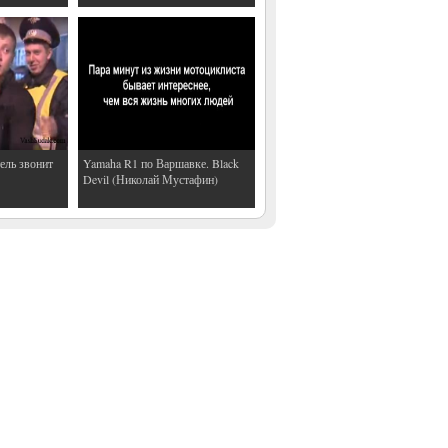
ель звонит
Yamaha R1 по Варшавке. Black
Devil (Николай Мустафин)