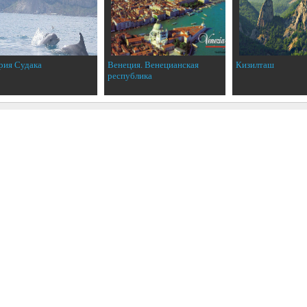
рия Судака
Венеция. Венецианская
Кизилташ
республика