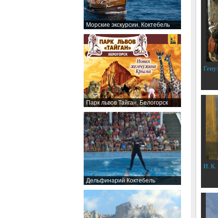
Морские экскурсии. Коктебель
Гену
Парк львов Тайган. Белогорск
И. К.
Дельфинарий Коктебель