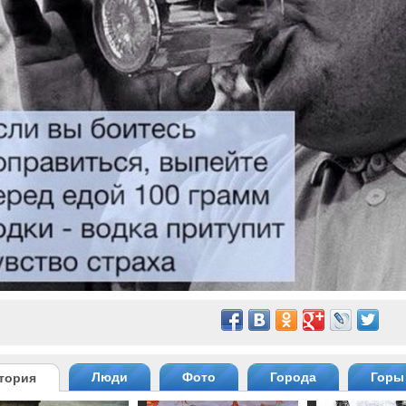
Люди
Фото
Города
Горы
тория