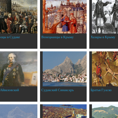
эзцы в Судаке
Венецианцы в Крыму
Хазары в Крыму
 Айвазовский
Судакский Синаксарь
Братья Гуаско