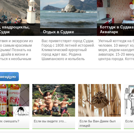
 квадроциклы,
Коттэдж в Судаке
 Судак
Отдых в Судаке
Аквапарк
вия и экскурcии из
Вас приветствует город Судак.
Уютный коттедж на 
по самым красивым
Город с 1808 летней историей.
человек. 10 минут х
Kрыма! Познать на
Климатический курортный
моря, рядом находи
 драйв в жизни и
город ждет вас. Родина
аквапарк. 15-20 мин
уться к необычным
Шампанского и колыбель
центра города. Котт
 красотам
Крымского Виноделия.
располагается в тих
омендую
 их смешать?
Если вы видите это...
Если бы Ван-Дамм был
Если 
птицей