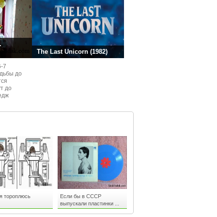
.
The Last Unicorn (1982)
6-7
одьбы до
тся
ут до
едж
ом
я тороплюсь
Если бы в СССР
выпускали пластинки ...