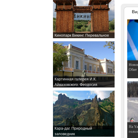
Ви
Кинопарк Викинг. Перевальное
Hовог
Обит
Картинная галерея И.К.
Айвазовского. Феодосия
На Ya
Кара-даг. Природный
голол
заповедник