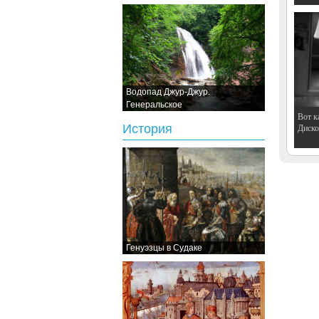
Водопад Джур-Джур.
Генеральское
Вот к
История
Дискот
Генуэзцы в Судаке