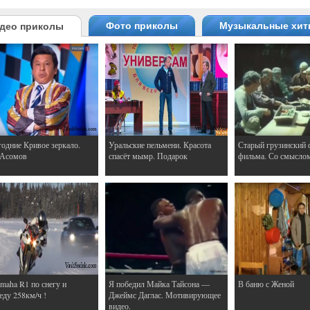
Фото приколы
Музыкальные хи
део приколы
одние Кривое зеркало.
Уральские пельмени. Красота
Старый грузинский 
 Асомов
спасёт мымр. Подарок
фильма. Со смысло
maha R1 по снегу и
Я победил Майка Тайсона —
В баню с Женой
еду 258км/ч !
Джеймс Даглас. Мотивирующее
видео.