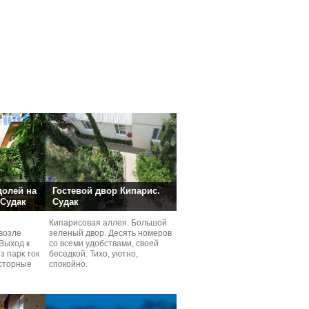
долей на
Гостевой двор Кипарис.
 Судак
Судак
Кипарисовая аллея. Большой
возле
зеленый двор. Десять номеров
Выход к
со всеми удобствами, своей
з парк ток
беседкой. Тихо, уютно,
сторные
спокойно.
ней.