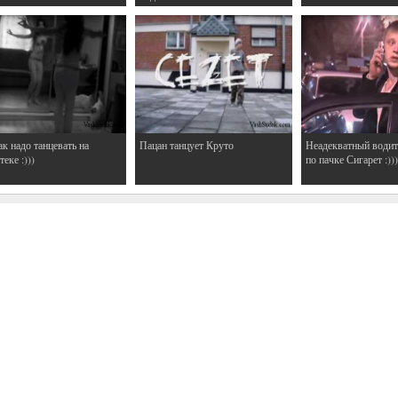
ак надо танцевать на
Пацан танцует Круто
Неадекватный водит
еке :)))
по пачке Сигарет :)))