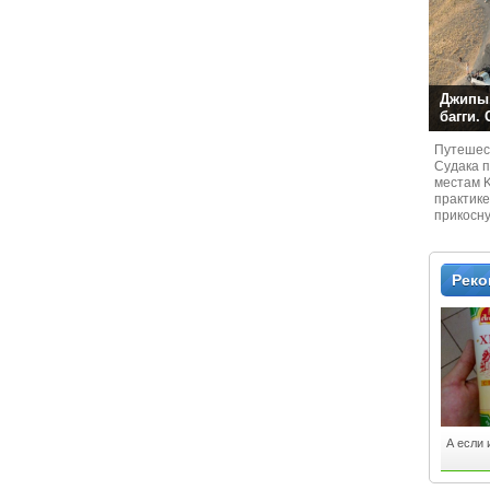
Джипы,
багги.
Путешест
Судaка 
местам 
практике
прикосн
местам и
Рек
А если