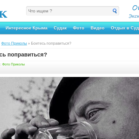
Интересное Крыма
Судак
Фото
Видео
Отдых в Суд
»
Фото Приколы
» Боитесь поправиться?
сь поправиться?
я:
Фото Приколы