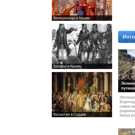
Венецианцы в Крыму
Инте
Хазары в Крыму
Зелено
путеше
Урочище
Водопад
самую жа
родников
Византия в Судаке
Икона Бо