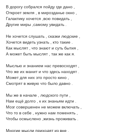
В дорогу собрался пойду где дано ,
Откроет земля , в мирозданье окно ,
Галактику хочется ,всю повидать ,
Другие миры ,самому увидать .
Не хочется слушать , сказки людские ,
Хочется видеть узнать , кто такие .
Как мыслят , что знают и суть бытия ,
А может быть мыслят , так же как я.
Мыслью и знанием нас превосходят ,
Что же их манит и что здесь находят .
Может для них это просто кино ,
Смотрят в живую что было давно .
Мы же в начале , людского пути ,
Нам ещё долго , к их знаньям идти .
Мозг совершенен не можем включать ,
Что то в себе , нужно нам поменять ,
Чтобы осмыслено ,жизнь проживать .
Многие мысли приходят из вне ,