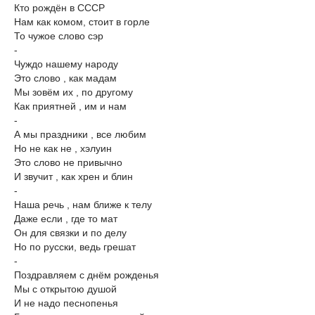
Кто рождён в СССР
Нам как комом, стоит в горле
То чужое слово сэр
-
Чуждо нашему народу
Это слово , как мадам
Мы зовём их , по другому
Как приятней , им и нам
-
А мы праздники , все любим
Но не как не , хэлуин
Это слово не привычно
И звучит , как хрен и блин
-
Наша речь , нам ближе к телу
Даже если , где то мат
Он для связки и по делу
Но по русски, ведь грешат
-
Поздравляем с днём рожденья
Мы с открытою душой
И не надо песнопенья