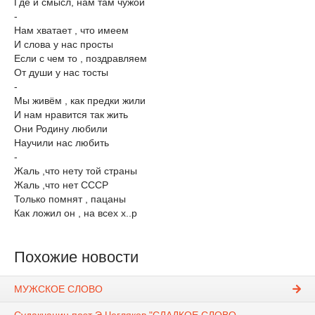
Где и смысл, нам там чужой
-
Нам хватает , что имеем
И слова у нас просты
Если с чем то , поздравляем
От души у нас тосты
-
Мы живём , как предки жили
И нам нравится так жить
Они Родину любили
Научили нас любить
-
Жаль ,что нету той страны
Жаль ,что нет СССР
Только помнят , пацаны
Как ложил он , на всех х..р
Похожие новости
МУЖСКОЕ СЛОВО