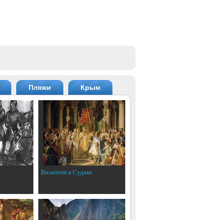
Пляжи
Крым
Византия в Судаке