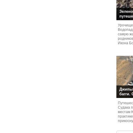
Зелено
путеше
Урочище
Водопад
самую жа
родников
Икона Бо
Джипы,
багги.
Путешест
Судaка 
местам 
практике
прикосн
местам и