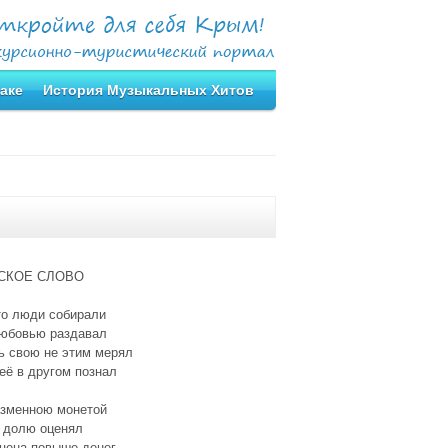
аке
История Музыкальных Хитов
СКОЕ СЛОВО
то люди собирали
любовью раздавал
ь свою не этим мерял
её в другом познал
азменною монетой
 долю оценял
 цена повыше денег