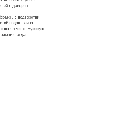
о ей я доверял
фраер , с подворотни
стой пацан , жиган
то понял честь мужскую
 жизни я отдан