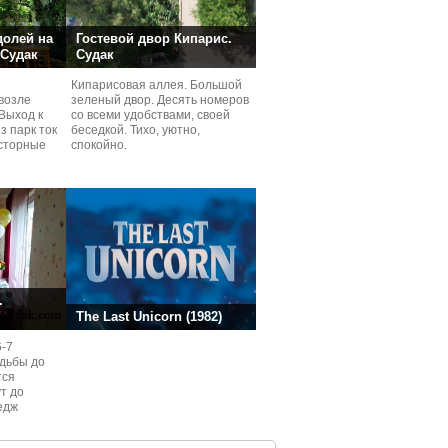
долей на
Гостевой двор Кипарис.
 Судак
Судак
Кипарисовая аллея. Большой
возле
зеленый двор. Десять номеров
Выход к
со всеми удобствами, своей
з парк ток
беседкой. Тихо, уютно,
сторные
спокойно.
ней.
.
The Last Unicorn (1982)
6-7
одьбы до
тся
ут до
едж
ом