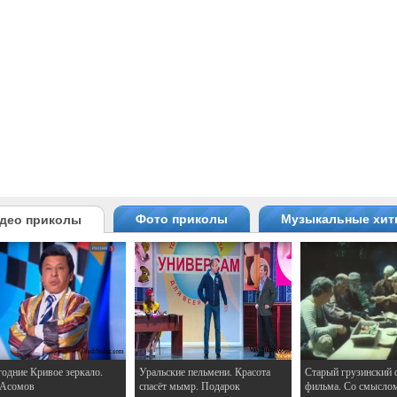
Фото приколы
Музыкальные хи
део приколы
одние Кривое зеркало.
Уральские пельмени. Красота
Старый грузинский 
 Асомов
спасёт мымр. Подарок
фильма. Со смысло