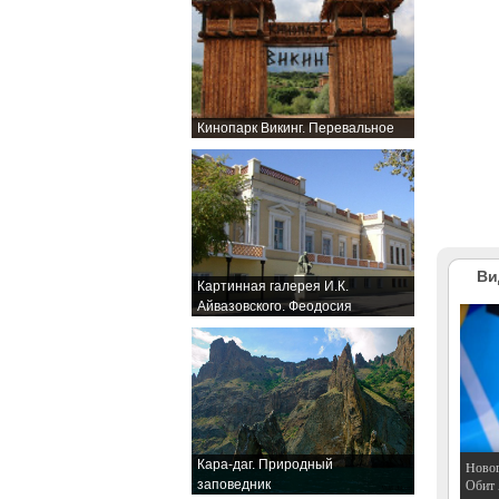
Кинопарк Викинг. Перевальное
Ви
Картинная галерея И.К.
Айвазовского. Феодосия
Кара-даг. Природный
Hовог
Обит
заповедник