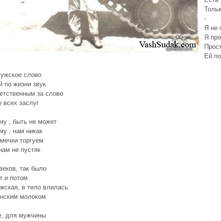
Тольк
-
Я не 
Я про
Прос
Ей по
ужское слово
й по жизни звук
етственным за слово
 всех заслуг
му , быть не может
му , нам никак
мечки торгуем
нам не пустяк
веков, так было
т и потом
жская, в тело влилась
инским молоком
е, для мужчины