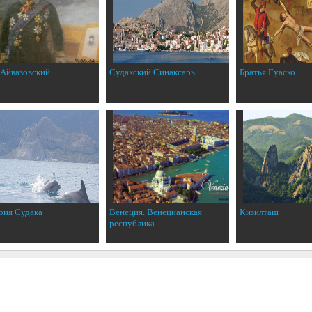
 Айвазовский
Судакский Синаксарь
Братья Гуаско
рия Судака
Венеция. Венецианская
Кизилташ
республика