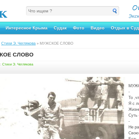
Интересное Крыма
Судак
Фото
Видео
Отдых в Суд
»
Стихи Э. Чеглякова
» МУЖСКОЕ СЛОВО
КОЕ СЛОВО
я:
Стихи Э. Чеглякова
МУЖ
-
То ,ч
Я с 
Жизн
Суть 
-
Не р
Свою
Есть