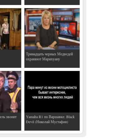
Тринадцать черных Медведей
охраняют Марихуану
ель звонит
Yamaha R1 по Варшавке. Black
Devil (Николай Мустафин)