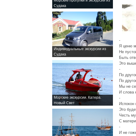
Морские прогулки и экскурсии из
Судака
-
Я ценю м
Индивидуальные экскурсии из
Не пусто
Судака
Быть отв
Это выше
-
По друго
По друго
Мы не се
И слова 
Морские экскурсии. Катера.
-
Новый Свет
Испокон 
Это буде
Честь му
С матер
-
И не гож