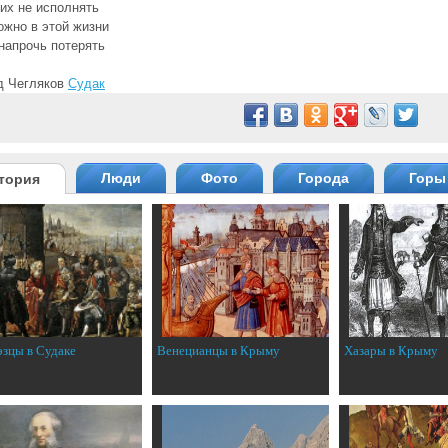
их не исполнять
ожно в этой жизни
напрочь потерять
д Чегляков
Судак
Люди
Фото
Города
Горы
тория
эзцы в Судаке
Венецианцы в Крыму
Хазары в Крыму