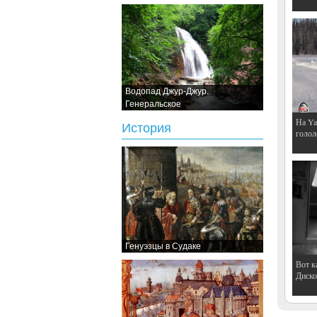
Водопад Джур-Джур.
Генеральское
На Ya
История
голол
Генуэзцы в Судаке
Вот к
Дискот