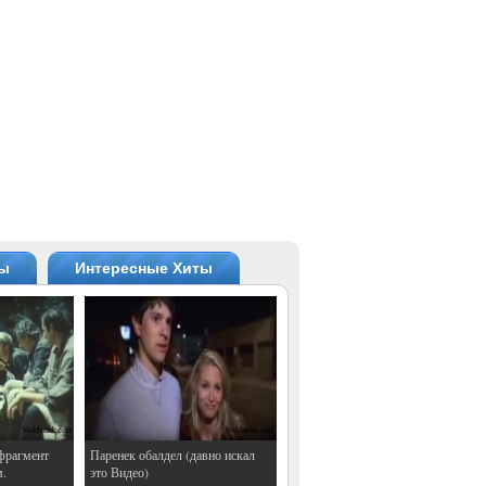
ты
Интересные Хиты
фрагмент
Паренек обалдел (давно искал
м.
это Видео)