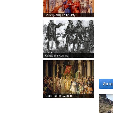
Венецианцы в Крыму
Хазары в Крыму
Инте
Византия в Судаке