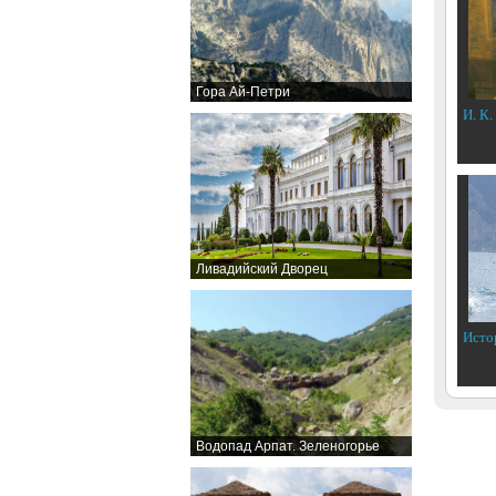
Гора Ай-Петри
И. К.
Ливадийский Дворец
Исто
Водопад Арпат. Зеленогорье