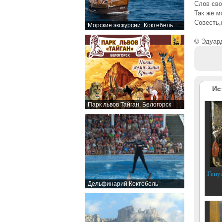
Слов сво
Так же м
Совесть,
Морские экскурсии. Коктебель
© Эдуар
Ис
Парк львов Тайган. Белогорск
Гену
Дельфинарий Коктебель