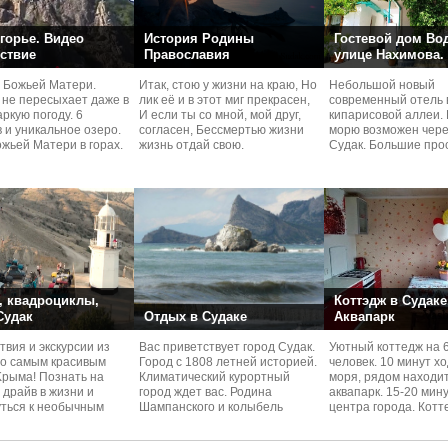
горье. Видео
История Родины
Гостевой дом Во
ствие
Православия
улице Нахимова.
 Божьей Матери.
Итак, стою у жизни на краю, Но
Небольшой новый
 не пересыхает даже в
лик её и в этот миг прекрасен,
современный отель 
ркую погоду. 6
И если ты со мной, мой друг,
кипарисовой аллеи. 
 и уникальное озеро.
согласен, Бессмертью жизни
морю возможен чере
жьей Матери в горах.
жизнь отдай свою.
Судaк. Большие про
номера со своей кух
 квадроциклы,
Коттэдж в Судаке
 Судак
Отдых в Судаке
Аквапарк
вия и экскурcии из
Вас приветствует город Судак.
Уютный коттедж на 
по самым красивым
Город с 1808 летней историей.
человек. 10 минут х
Kрыма! Познать на
Климатический курортный
моря, рядом находи
 драйв в жизни и
город ждет вас. Родина
аквапарк. 15-20 мин
уться к необычным
Шампанского и колыбель
центра города. Котт
 красотам
Крымского Виноделия.
располагается в тих