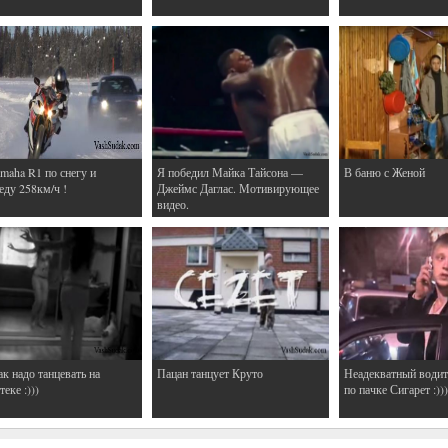
maha R1 по снегу и
Я победил Майка Тайсона —
В баню с Женой
еду 258км/ч !
Джеймс Даглас. Мотивирующее
видео.
ак надо танцевать на
Пацан танцует Круто
Неадекватный водит
еке :)))
по пачке Сигарет :)))