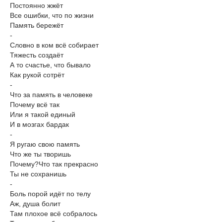
Постоянно жжёт
Все ошибки, что по жизни
Память бережёт
-
Словно в ком всё собирает
Тяжесть создаёт
А то счастье, что бывало
Как рукой сотрёт
-
Что за память в человеке
Почему всё так
Или я такой единый
И в мозгах бардак
-
Я ругаю свою память
Что же ты творишь
Почему?Что так прекрасно
Ты не сохранишь
-
Боль порой идёт по телу
Аж, душа болит
Там плохое всё собралось