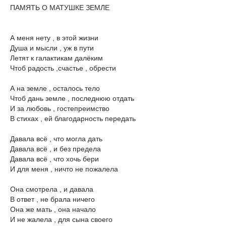
ПАМЯТЬ О МАТУШКЕ ЗЕМЛЕ
А меня нету , в этой жизни
Душа и мысли , уж в пути
Летят к галактикам далёким
Чтоб радость ,счастье , обрести
А на земле , осталось тело
Чтоб дань земле , последнюю отдать
И за любовь , гостепреимство
В стихах , ей благодарность передать
Давала всё , что могла дать
Давала всё , и без предела
Давала всё , что хочь бери
И для меня , ничто не пожалела
Она смотрела , и давала
В ответ , не брала ничего
Она же мать , она начало
И не жалела , для сына своего