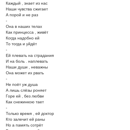
Каждый , знает из нас
Наши чувства сжигает
А порой и не раз
-
Она в наших телах
Как принцесса , живёт
Когда надобно ей
То тогда и уйдёт
-
Ей плевать на страдания
И на боль . наплевать
Наши души , неважны
Она может их рвать
-
Не поёт уж душа
А лишь слёзы роняет
Горе ей , без любви
Как снежинкою тает
-
Только время , ей доктор
Кто залечит ей раны
Но а память сотрёт