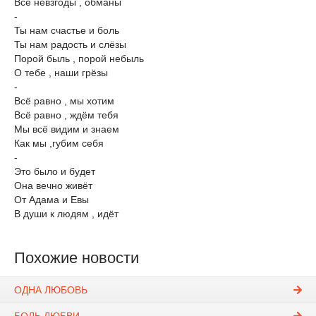
Все невзгоды , обманы
-
Ты нам счастье и боль
Ты нам радость и слёзы
Порой быль , порой небыль
О тебе , наши грёзы
-
Всё равно , мы хотим
Всё равно , ждём тебя
Мы всё видим и знаем
Как мы ,губим себя
-
Это было и будет
Она вечно живёт
От Адама и Евы
В души к людям , идёт
Похожие новости
ОДНА ЛЮБОВЬ