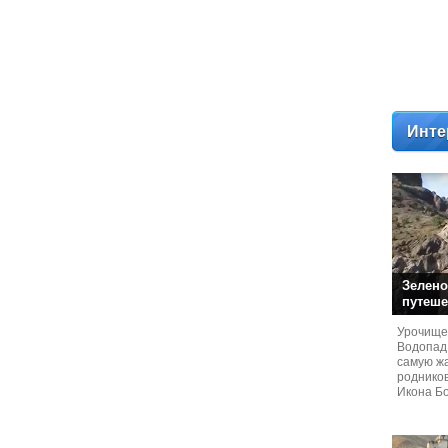
Инте
Зелено
путеше
Урочище
Водопад
самую жа
родников
Икона Бо