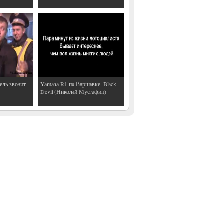
ель звонит
Yamaha R1 по Варшавке. Black
Devil (Николай Мустафин)