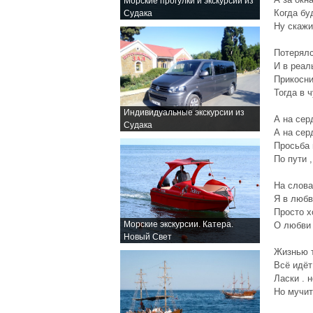
Морские прогулки и экскурсии из
Когда бу
Судака
Ну скажи
Потерялс
И в реал
Прикосни
Тогда в 
Индивидуальные экскурсии из
А на сер
Судака
А на сер
Просьба 
По пути ,
На слова
Я в любв
Просто х
Морские экскурсии. Катера.
О любви 
Новый Свет
Жизнью 
Всё идёт
Ласки . 
Но мучит