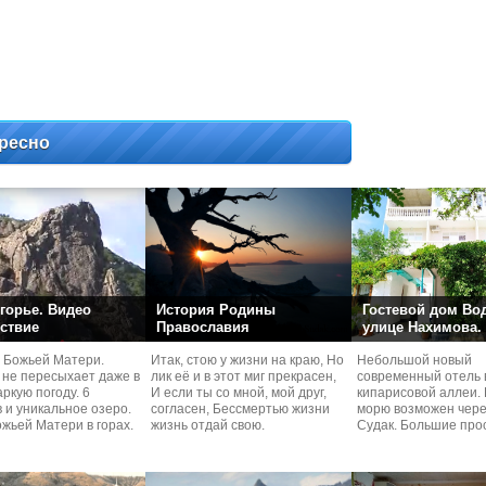
ресно
горье. Видео
История Родины
Гостевой дом Во
ствие
Православия
улице Нахимова.
 Божьей Матери.
Итак, стою у жизни на краю, Но
Небольшой новый
 не пересыхает даже в
лик её и в этот миг прекрасен,
современный отель 
ркую погоду. 6
И если ты со мной, мой друг,
кипарисовой аллеи. 
 и уникальное озеро.
согласен, Бессмертью жизни
морю возможен чере
жьей Матери в горах.
жизнь отдай свою.
Судaк. Большие про
номера со своей кух