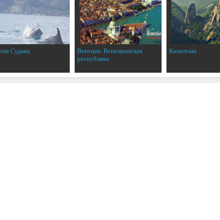
рия Судака
Венеция. Венецианская
Кизилташ
республика