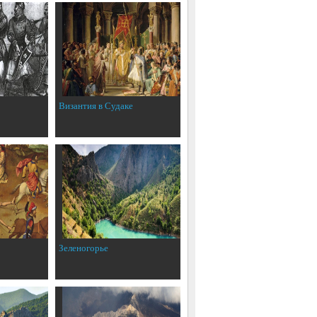
Византия в Судаке
Зеленогорье