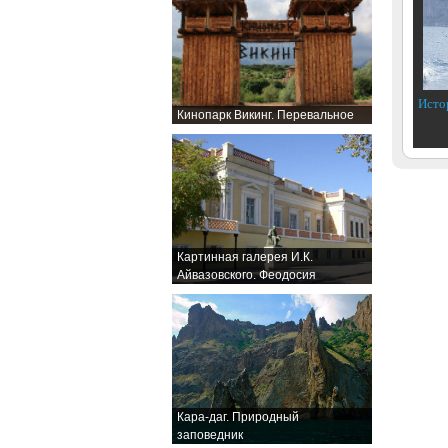
Исто
Кинопарк Викинг. Перевальное
Картинная галерея И.К.
Айвазовского. Феодосия
Кара-даг. Природный
заповедник