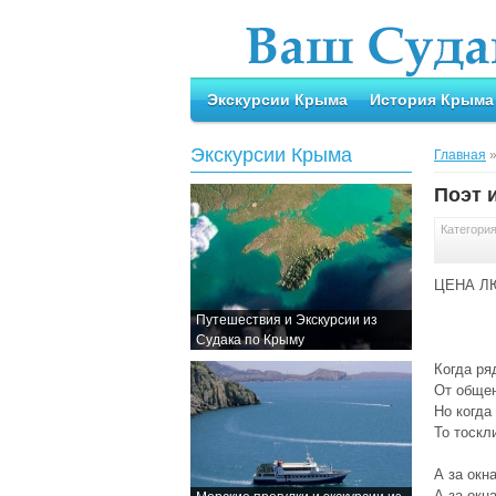
Экскурсии Крыма
История Крыма
Экскурсии Крыма
Главная
Поэт 
Категори
ЦЕНА Л
Путешествия и Экскурсии из
Судака по Крыму
Когда р
От общен
Но когда
То тоскл
А за окн
А за окн