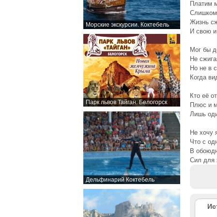
Платим 
Слишком
Жизнь с
Морские экскурсии. Коктебель
И свою и
Мог бы 
Не сжига
Но не в 
Когда ви
Кто её от
Парк львов Тайган. Белогорск
Плюс и м
Лишь од
Не хочу 
Что с од
В обоюд
Сил для 
Дельфинарий Коктебель
Ис