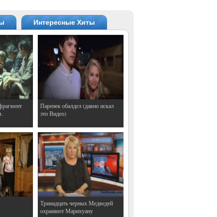
ты
Интересные Хиты
фрагмент
Паренек обалдел (давно искал
м.
это Видео)
Тринадцать черных Медведей
охраняют Марихуану