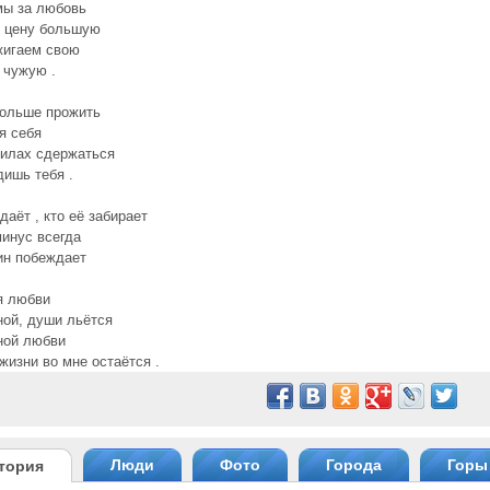
мы за любовь
 цену большую
жигаем свою
 чужую .
дольше прожить
я себя
силах сдержаться
дишь тебя .
даёт , кто её забирает
инус всегда
ин побеждает
я любви
ной, души льётся
ной любви
жизни во мне остаётся .
Люди
Фото
Города
Горы
тория