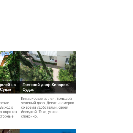
долей на
Гостевой двор Кипарис.
 Судак
Судак
Кипарисовая аллея. Большой
возле
зеленый двор. Десять номеров
Выход к
со всеми удобствами, своей
з парк ток
беседкой. Тихо, уютно,
сторные
спокойно.
ней.