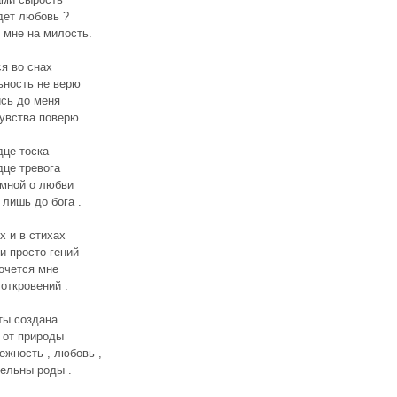
дет любовь ?
 мне на милость.
я во снах
ьность не верю
сь до меня
чувства поверю .
дце тоска
дце тревога
мной о любви
 лишь до бога .
х и в стихах
и просто гений
очется мне
откровений .
ты создана
 от природы
нежность , любовь ,
ельны роды .