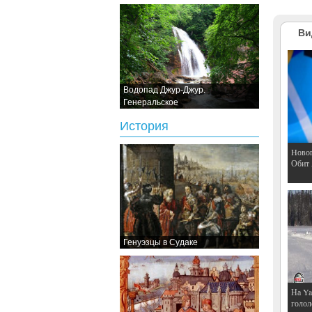
Ви
Водопад Джур-Джур.
Генеральское
История
Hовог
Обит
Генуэзцы в Судаке
На Ya
голол