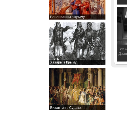
Венецианцы в Крыму
Вот к
Дискот
Хазары в Крыму
Византия в Судаке