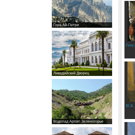
Гора Ай-Петри
Гену
Ливадийский Дворец
И. К.
Водопад Арпат. Зеленогорье