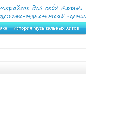
аке
История Музыкальных Хитов