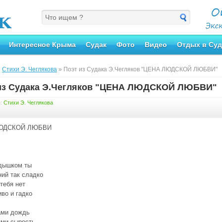
Интересное Крыма
Судак
Фото
Видео
Отдых в Суд
»
Стихи Э. Чеглякова
» Поэт из Судака Э.Чегляков "ЦЕНА ЛЮДСКОЙ ЛЮБВИ"
из Судака Э.Чегляков "ЦЕНА ЛЮДСКОЙ ЛЮБВИ"
я:
Стихи Э. Чеглякова
ЮДСКОЙ ЛЮБВИ
ядышком ты
ий так сладко
 тебя нет
иво и гадко
ами дождь
ами сырость