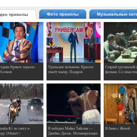
Фото приколы
Музыкальные хи
део приколы
одние Кривое зеркало.
Уральские пельмени. Красота
Старый грузинский 
 Асомов
спасёт мымр. Подарок
фильма. Со смысло
maha R1 по снегу и
Я победил Майка Тайсона —
В баню с Женой
еду 258км/ч !
Джеймс Даглас. Мотивирующее