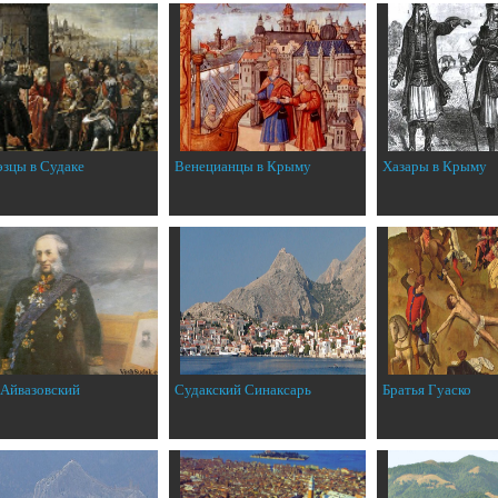
эзцы в Судаке
Венецианцы в Крыму
Хазары в Крыму
 Айвазовский
Судакский Синаксарь
Братья Гуаско