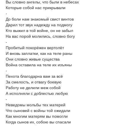
Вы словно ангелы, что были в небесах
Которые собой нас прикрывали
-
До боли нам знакомый свист винтов
Дарил тот звук надежду на подмогу
Кто выжил в той войне, он не забыл
На вас порой молились, словно богу
-
Пробитый покорёжен вертолёт
И вновь заплатки, как на теле раны
Они словно живые существа
Война оставила на теле их изъяны
-
Пехота благодарна вам за всё
За смелость, и отвагу боевую
Работу не делили меж собой
А исполняли с доблестью любую
-
Неведомы мольбы тех матерей
Что сыновей с войны той ожидали
Как многим матерям вы помогли
Когда сынов их, собою вы спасали
-