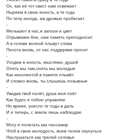
Ох, как её тот свист нам освежает
Ныряем в свою юность, в те года
По телу иногда, аж дрожью пробегает
-
Мелькают в нас,и запахи и цвет
Отрывками бои, нам память преподносит
А в голове волной плывут слова
Пехота вновь, от нас поддержки просит
-
Уходим в юность, мыслями, душой
Опять мы там,опять мы молодые
Как кинолентой в памяти плывёт
И словно вновь, ты слышишь позывные
-
Увидев твой полёт, душа моя поёт
Как будто я тобою управляю
Но время, унесло те годы в даль
И я теперь, с земли лишь наблюдаю
-
Могу я полетать как пассажир
Чтоб в свою молодость, всем телом окунуться
Наслушаться как трелей соловья