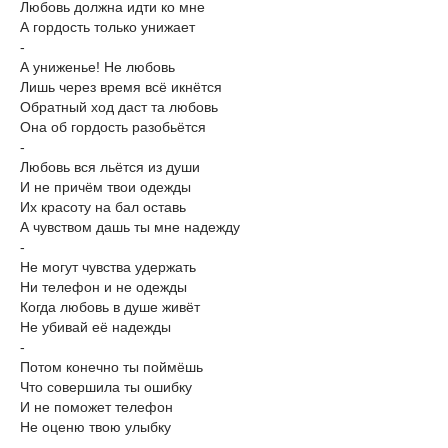
Любовь должна идти ко мне
А гордость только унижает
-
А униженье! Не любовь
Лишь через время всё икнётся
Обратный ход даст та любовь
Она об гордость разобьётся
-
Любовь вся льётся из души
И не причём твои одежды
Их красоту на бал оставь
А чувством дашь ты мне надежду
-
Не могут чувства удержать
Ни телефон и не одежды
Когда любовь в душе живёт
Не убивай её надежды
-
Потом конечно ты поймёшь
Что совершила ты ошибку
И не поможет телефон
Не оценю твою улыбку
-